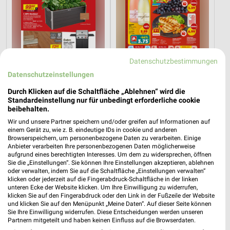
Datenschutzbestimmungen
Datenschutzeinstellungen
Durch Klicken auf die Schaltfläche „Ablehnen“ wird die
Standardeinstellung nur für unbedingt erforderliche cookie
15,7 km
8,8 km
beibehalten.
Angebote ab 08.08.
Angebote ab 03.08.
Wir und unsere Partner speichern und/oder greifen auf Informationen auf
Gültig bis Fr. 14.08.
Noch heute gültig
einem Gerät zu, wie z. B. eindeutige IDs in cookie und anderen
Browserspeichern, um personenbezogene Daten zu verarbeiten. Einige
XXXLutz
XXXLutz
Anbieter verarbeiten Ihre personenbezogenen Daten möglicherweise
aufgrund eines berechtigten Interesses. Um dem zu widersprechen, öffnen
Sie die „Einstellungen“. Sie können Ihre Einstellungen akzeptieren, ablehnen
oder verwalten, indem Sie auf die Schaltfläche „Einstellungen verwalten“
klicken oder jederzeit auf die Fingerabdruck-Schaltfläche in der linken
unteren Ecke der Website klicken. Um Ihre Einwilligung zu widerrufen,
klicken Sie auf den Fingerabdruck oder den Link in der Fußzeile der Website
und klicken Sie auf den Menüpunkt „Meine Daten“. Auf dieser Seite können
Sie Ihre Einwilligung widerrufen. Diese Entscheidungen werden unseren
Partnern mitgeteilt und haben keinen Einfluss auf die Browserdaten.