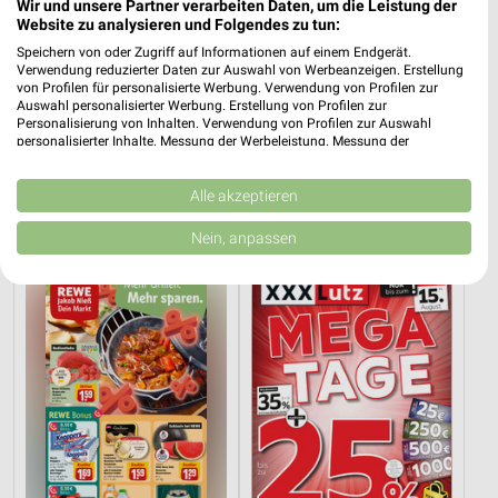
Wir und unsere Partner verarbeiten Daten, um die Leistung der
Website zu analysieren und Folgendes zu tun:
Speichern von oder Zugriff auf Informationen auf einem Endgerät.
Verwendung reduzierter Daten zur Auswahl von Werbeanzeigen. Erstellung
von Profilen für personalisierte Werbung. Verwendung von Profilen zur
Auswahl personalisierter Werbung. Erstellung von Profilen zur
Personalisierung von Inhalten. Verwendung von Profilen zur Auswahl
personalisierter Inhalte. Messung der Werbeleistung. Messung der
31,4 km
31,4 km
Performance von Inhalten. Analyse von Zielgruppen durch Statistiken oder
Dieter Knoll
Wohnen Spezial
Kombinationen von Daten aus verschiedenen Quellen. Entwicklung und
Verbesserung der Angebote. Verwendung reduzierter Daten zur Auswahl
Alle akzeptieren
Gültig bis Fr. 14.08.
Gültig bis Fr. 14.08.
von Inhalten.
Daten können außerhalb der Europäischen Union weitergegeben und in die
Nein, anpassen
REWE
XXXLutz
USA gesendet werden.
Ihre Einwilligung und die cookie Richtlinie gelten ausschließlich für diese
Website/App.
Partnerliste anzeigen (1 IAB-Anbieter)
Wir nutzen Ihre Daten für folgende Zwecke:
IAB-Verarbeitungszwecke:
Speichern von oder Zugriff auf Informationen
auf einem Endgerät
Verwendung reduzierter Daten zur Auswahl von
Werbeanzeigen