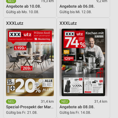
19,3 km
9,2 km
Verwendung reduzierter Daten zur Auswahl von
Angebote ab 10.08.
Angebote ab 06.08.
Inhalten
Gültig ab Mo. 10.08.
Gültig bis Mi. 12.08.
IAB-Besonderheiten:
XXXLutz
XXXLutz
Verwendung genauer Standortdaten
Geräte anhand von aktiv angeforderten
Informationen identifizieren
Nicht-IAB-Verarbeitungszwecke:
Notwendig
Performance
Funktional
Werbung
31,4 km
31,4 km
Spezial-Prospekt der Marken
Angebote ab 08.08.
Gültig bis Fr. 21.08.
Gültig bis Fr. 14.08.