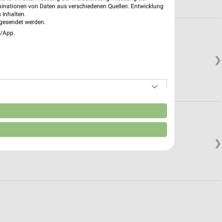
binationen von Daten aus verschiedenen Quellen. Entwicklung
 Inhalten.
gesendet werden.
e/App.
❯
n
❯