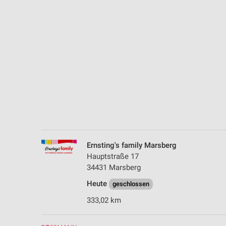
Messung der Performance von Inhalten
Analyse von Zielgruppen durch Statistiken oder Kombinationen 
Quellen
Entwicklung und Verbesserung der Angebote
Verwendung reduzierter Daten zur Auswahl von Inhalten
IAB-Besonderheiten:
Verwendung genauer Standortdaten
Geräte anhand von aktiv angeforderten Informationen identifizie
Ernsting's family Marsberg
Nicht-IAB-Verarbeitungszwecke:
Hauptstraße 17
Notwendig
34431 Marsberg
Heute
Performance
geschlossen
333,02 km
Funktional
Werbung