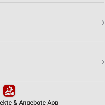
❯
❯
pekte & Angebote App