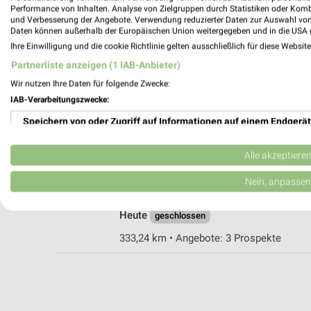
Performance von Inhalten. Analyse von Zielgruppen durch Statistiken oder Kom
und Verbesserung der Angebote. Verwendung reduzierter Daten zur Auswahl von
Daten können außerhalb der Europäischen Union weitergegeben und in die USA 
Rossmann Büren
Ihre Einwilligung und die cookie Richtlinie gelten ausschließlich für diese Websit
Burgstr. 36-38
Partnerliste anzeigen (1 IAB-Anbieter)
33142 Büren
Wir nutzen Ihre Daten für folgende Zwecke:
Heute
geschlossen
IAB-Verarbeitungszwecke:
348,48 km • Angebote: 3 Prospekte
Speichern von oder Zugriff auf Informationen auf einem Endgerät
Verwendung reduzierter Daten zur Auswahl von Werbeanzeigen
Alle akzeptiere
Rossmann Marsberg
Am Burghof 4
Erstellung von Profilen für personalisierte Werbung
Nein, anpassen
34431 Marsberg
Verwendung von Profilen zur Auswahl personalisierter Werbung
Heute
geschlossen
Erstellung von Profilen zur Personalisierung von Inhalten
333,24 km • Angebote: 3 Prospekte
Verwendung von Profilen zur Auswahl personalisierter Inhalte
Messung der Werbeleistung