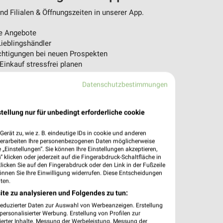
d Filialen & Öffnungszeiten in unserer App.
e Angebote
ieblingshändler
htigungen bei neuen Prospekten
 Einkauf stressfrei planen
 App jetzt laden oder QR-Code scannen.
Datenschutzbestimmungen
tellung nur für unbedingt erforderliche cookie
erät zu, wie z. B. eindeutige IDs in cookie und anderen
verarbeiten Ihre personenbezogenen Daten möglicherweise
„Einstellungen“. Sie können Ihre Einstellungen akzeptieren,
 klicken oder jederzeit auf die Fingerabdruck-Schaltfläche in
klicken Sie auf den Fingerabdruck oder den Link in der Fußzeile
önnen Sie Ihre Einwilligung widerrufen. Diese Entscheidungen
ten.
ite zu analysieren und Folgendes zu tun:
reduzierter Daten zur Auswahl von Werbeanzeigen. Erstellung
ersonalisierter Werbung. Erstellung von Profilen zur
ierter Inhalte. Messung der Werbeleistung. Messung der