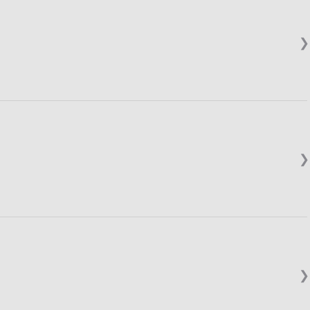
❯
❯
❯