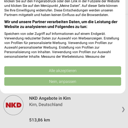
klicken Sie auf den Fingerabdruck oder den Link in der Fußzeile der Website
und klicken Sie auf den Menüpunkt „Meine Daten“. Auf dieser Seite können
Sie Ihre Einwilligung widerrufen. Diese Entscheidungen werden unseren
Partnern mitgeteilt und haben keinen Einfluss auf die Browserdaten.
Wir und unsere Partner verarbeiten Daten, um die Leistung der
Weitere NKD Geschäfte mit Angeboten in
Website zu analysieren und Folgendes zu tun:
und um Bad Sobernheim
Speichern von oder Zugriff auf Informationen auf einem Endgerät.
Verwendung reduzierter Daten zur Auswahl von Werbeanzeigen. Erstellung
von Profilen für personalisierte Werbung. Verwendung von Profilen zur
5 Geschäfte und Orte
Auswahl personalisierter Werbung. Erstellung von Profilen zur
Personalisierung von Inhalten. Verwendung von Profilen zur Auswahl
personalisierter Inhalte. Messung der Werbeleistung. Messung der
NKD Angebote in Meisenheim
Performance von Inhalten. Analyse von Zielgruppen durch Statistiken oder
Meisenheim, Deutschland
Kombinationen von Daten aus verschiedenen Quellen. Entwicklung und
❯
Verbesserung der Angebote. Verwendung reduzierter Daten zur Auswahl
Alle akzeptieren
von Inhalten.
Daten können außerhalb der Europäischen Union weitergegeben und in die
507,75 km
Nein, anpassen
USA gesendet werden.
Ihre Einwilligung und die cookie Richtlinie gelten ausschließlich für diese
Website/App.
NKD Angebote in Kirn
Partnerliste anzeigen (1 IAB-Anbieter)
Kirn, Deutschland
❯
Wir nutzen Ihre Daten für folgende Zwecke:
IAB-Verarbeitungszwecke:
513,86 km
Speichern von oder Zugriff auf Informationen