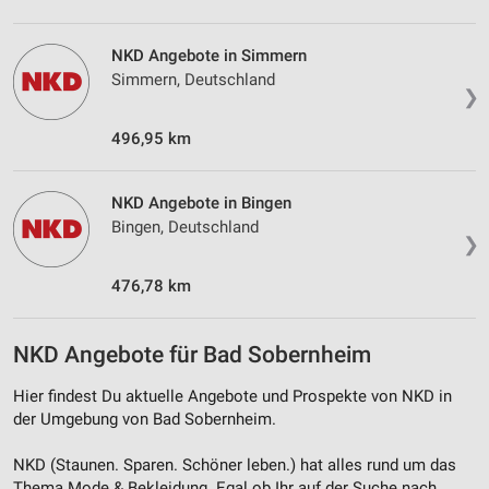
Quellen
Entwicklung und Verbesserung der Angebote
NKD Angebote in Simmern
Simmern, Deutschland
❯
Verwendung reduzierter Daten zur Auswahl von
Inhalten
496,95 km
IAB-Besonderheiten:
Verwendung genauer Standortdaten
NKD Angebote in Bingen
Bingen, Deutschland
Geräte anhand von aktiv angeforderten
❯
Informationen identifizieren
476,78 km
Nicht-IAB-Verarbeitungszwecke:
Notwendig
NKD Angebote für Bad Sobernheim
Performance
Hier findest Du aktuelle Angebote und Prospekte von NKD in
Funktional
der Umgebung von Bad Sobernheim.
Werbung
NKD (Staunen. Sparen. Schöner leben.) hat alles rund um das
Thema Mode & Bekleidung. Egal ob Ihr auf der Suche nach