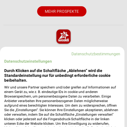
MEHR PROSPEKTE
weekli - Prospekte & Angebote App
Datenschutzbestimmungen
Alle NKD Angebote immer griffbereit – mit der kostenlosen
Datenschutzeinstellungen
weekli App für iOS & Android.
Durch Klicken auf die Schaltfläche „Ablehnen“ wird die
Standardeinstellung nur für unbedingt erforderliche cookie
✔
Standortgenaue Angebote
beibehalten.
✔
Folge deinem Lieblingshändler
Wir und unsere Partner speichern und/oder greifen auf Informationen auf
✔
Push-Benachrichtigungen bei neuen Prospekten
einem Gerät zu, wie z. B. eindeutige IDs in cookie und anderen
✔
Einkaufsliste - Einkauf stressfrei planen
Browserspeichern, um personenbezogene Daten zu verarbeiten. Einige
Anbieter verarbeiten Ihre personenbezogenen Daten möglicherweise
aufgrund eines berechtigten Interesses. Um dem zu widersprechen, öffnen
Sie die „Einstellungen“. Sie können Ihre Einstellungen akzeptieren, ablehnen
JETZT LADEN UND SPAREN!
oder verwalten, indem Sie auf die Schaltfläche „Einstellungen verwalten“
klicken oder jederzeit auf die Fingerabdruck-Schaltfläche in der linken
unteren Ecke der Website klicken. Um Ihre Einwilligung zu widerrufen,