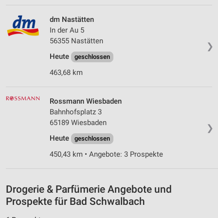
Verwendung von Profilen zur Auswahl
personalisierter Werbung
dm Nastätten
In der Au 5
Erstellung von Profilen zur Personalisierung
56355 Nastätten
von Inhalten
❯
Heute
geschlossen
Verwendung von Profilen zur Auswahl
463,68 km
personalisierter Inhalte
Messung der Werbeleistung
Rossmann Wiesbaden
Bahnhofsplatz 3
Messung der Performance von Inhalten
65189 Wiesbaden
❯
Analyse von Zielgruppen durch Statistiken oder
Heute
geschlossen
Kombinationen von Daten aus verschiedenen
Quellen
450,43 km • Angebote: 3 Prospekte
Entwicklung und Verbesserung der Angebote
Drogerie & Parfümerie Angebote und
Verwendung reduzierter Daten zur Auswahl von
Inhalten
Prospekte für Bad Schwalbach
IAB-Besonderheiten: