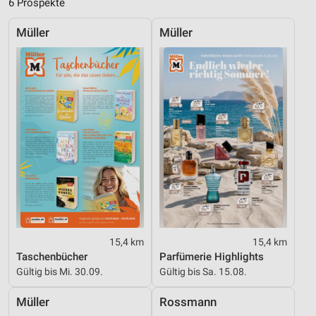
6 Prospekte
Verwendung genauer Standortdaten
Müller
Müller
Geräte anhand von aktiv angeforderten
Informationen identifizieren
Nicht-IAB-Verarbeitungszwecke:
Notwendig
Performance
Funktional
Werbung
15,4 km
15,4 km
Taschenbücher
Parfümerie Highlights
Gültig bis Mi. 30.09.
Gültig bis Sa. 15.08.
Müller
Rossmann