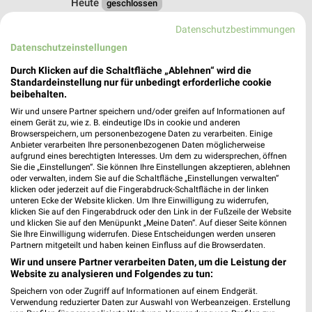
Heute
geschlossen
449,94 km
Datenschutzbestimmungen
Datenschutzeinstellungen
dm Wiesbaden
Durch Klicken auf die Schaltfläche „Ablehnen“ wird die
Neugasse 15-19
Standardeinstellung nur für unbedingt erforderliche cookie
beibehalten.
65183 Wiesbaden
❯
Wir und unsere Partner speichern und/oder greifen auf Informationen auf
Heute
geschlossen
einem Gerät zu, wie z. B. eindeutige IDs in cookie und anderen
Browserspeichern, um personenbezogene Daten zu verarbeiten. Einige
449,76 km
Anbieter verarbeiten Ihre personenbezogenen Daten möglicherweise
aufgrund eines berechtigten Interesses. Um dem zu widersprechen, öffnen
Sie die „Einstellungen“. Sie können Ihre Einstellungen akzeptieren, ablehnen
oder verwalten, indem Sie auf die Schaltfläche „Einstellungen verwalten“
Rossmann Wiesbaden
klicken oder jederzeit auf die Fingerabdruck-Schaltfläche in der linken
Friedrichstr. 43
unteren Ecke der Website klicken. Um Ihre Einwilligung zu widerrufen,
klicken Sie auf den Fingerabdruck oder den Link in der Fußzeile der Website
65185 Wiesbaden
❯
und klicken Sie auf den Menüpunkt „Meine Daten“. Auf dieser Seite können
Sie Ihre Einwilligung widerrufen. Diese Entscheidungen werden unseren
Heute
geschlossen
Partnern mitgeteilt und haben keinen Einfluss auf die Browserdaten.
449,89 km • Angebote: 3 Prospekte
Wir und unsere Partner verarbeiten Daten, um die Leistung der
Website zu analysieren und Folgendes zu tun:
Speichern von oder Zugriff auf Informationen auf einem Endgerät.
dm Wiesbaden
Verwendung reduzierter Daten zur Auswahl von Werbeanzeigen. Erstellung