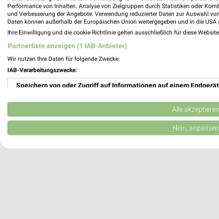
Performance von Inhalten. Analyse von Zielgruppen durch Statistiken oder Kom
Bielefeld, Deutschland
und Verbesserung der Angebote. Verwendung reduzierter Daten zur Auswahl von
Daten können außerhalb der Europäischen Union weitergegeben und in die USA 
Ihre Einwilligung und die cookie Richtlinie gelten ausschließlich für diese Websit
331,15 km
Partnerliste anzeigen (1 IAB-Anbieter)
Wir nutzen Ihre Daten für folgende Zwecke:
IAB-Verarbeitungszwecke:
Speichern von oder Zugriff auf Informationen auf einem Endgerät
Verwendung reduzierter Daten zur Auswahl von Werbeanzeigen
Alle akzeptiere
Erstellung von Profilen für personalisierte Werbung
Nein, anpassen
Verwendung von Profilen zur Auswahl personalisierter Werbung
Erstellung von Profilen zur Personalisierung von Inhalten
Verwendung von Profilen zur Auswahl personalisierter Inhalte
Messung der Werbeleistung