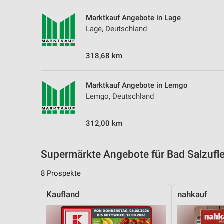
Messung der Performance von Inhalten
Marktkauf Angebote in Lage
Analyse von Zielgruppen durch Statistiken oder Kombinationen 
Lage, Deutschland
Quellen
318,68 km
Entwicklung und Verbesserung der Angebote
Verwendung reduzierter Daten zur Auswahl von Inhalten
Marktkauf Angebote in Lemgo
IAB-Besonderheiten:
Lemgo, Deutschland
Verwendung genauer Standortdaten
312,00 km
Geräte anhand von aktiv angeforderten Informationen identifizie
Nicht-IAB-Verarbeitungszwecke:
Supermärkte Angebote für Bad Salzuf
Notwendig
8 Prospekte
Performance
Kaufland
nahkauf
Funktional
Werbung