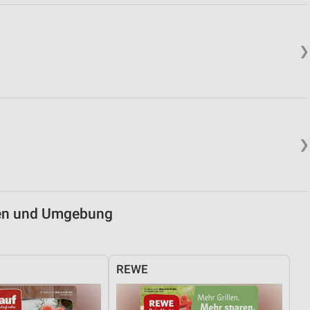
von Daten aus verschiedenen
❯
❯
ren
len und Umgebung
REWE