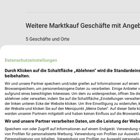
Weitere Marktkauf Geschäfte mit Ange
5 Geschäfte und Orte
Marktkauf Angebote in Herford
Datenschutzeinstellungen
Herford, Deutschland
Durch Klicken auf die Schaltfläche „Ablehnen“ wird die Standardeins
beibehalten.
325,71 km
Wir und unsere Partner speichern und/oder greifen auf Informationen auf einem G
Browserspeichern, um personenbezogene Daten zu verarbeiten. Einige Anbieter 
aufgrund eines berechtigten Interesses. Um dem zu widersprechen, öffnen Sie die 
Marktkauf Angebote in Vlotho
ablehnen oder verwalten, indem Sie auf die Schaltfläche „Einstellungen verwalten“
Vlotho, Deutschland
der linken unteren Ecke der Website klicken. Um Ihre Einwilligung zu widerrufen, 
der Website und klicken Sie auf den Menüpunkt „Meine Daten“. Auf dieser Seite k
werden unseren Partnern mitgeteilt und haben keinen Einfluss auf die Browserda
312,17 km
Wir und unsere Partner verarbeiten Daten, um die Leistung der Webs
Speichern von oder Zugriff auf Informationen auf einem Endgerät. Verwendung 
von Profilen für personalisierte Werbung. Verwendung von Profilen zur Auswahl p
Marktkauf Angebote in Bielefeld
Personalisierung von Inhalten. Verwendung von Profilen zur Auswahl personalis