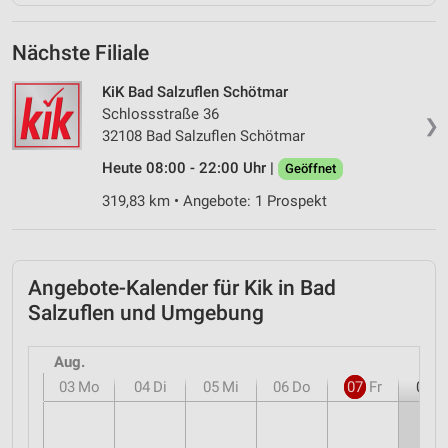
Nächste Filiale
KiK Bad Salzuflen Schötmar
Schlossstraße 36
❯
32108 Bad Salzuflen Schötmar
Heute 08:00 - 22:00 Uhr |
Geöffnet
319,83 km • Angebote: 1 Prospekt
Angebote-Kalender für Kik in Bad
Salzuflen und Umgebung
Aug.
03
Mo
04
Di
05
Mi
06
Do
07
Fr
08
S