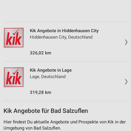
Verwendung von Profilen zur Auswahl
personalisierter Inhalte
Messung der Werbeleistung
Kik Angebote in Hiddenhausen City
Hiddenhausen City, Deutschland
Messung der Performance von Inhalten
❯
Analyse von Zielgruppen durch Statistiken oder
326,02 km
Kombinationen von Daten aus verschiedenen
Quellen
Kik Angebote in Lage
Entwicklung und Verbesserung der Angebote
Lage, Deutschland
❯
Verwendung reduzierter Daten zur Auswahl von
Inhalten
319,28 km
IAB-Besonderheiten:
Verwendung genauer Standortdaten
Kik Angebote für Bad Salzuflen
Geräte anhand von aktiv angeforderten
Hier findest Du aktuelle Angebote und Prospekte von Kik in der
Informationen identifizieren
Umgebung von Bad Salzuflen.