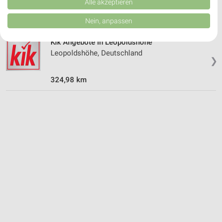
Verbesserung der Angebote. Verwendung reduzierter Daten zur Auswahl
Alle akzeptieren
von Inhalten.
324,30 km
Daten können außerhalb der Europäischen Union weitergegeben und in die
Nein, anpassen
USA gesendet werden.
Ihre Einwilligung und die cookie Richtlinie gelten ausschließlich für diese
Kik Angebote in Leopoldshöhe
Website/App.
Leopoldshöhe, Deutschland
Partnerliste anzeigen (1 IAB-Anbieter)
❯
Wir nutzen Ihre Daten für folgende Zwecke:
324,98 km
IAB-Verarbeitungszwecke:
Speichern von oder Zugriff auf Informationen
auf einem Endgerät
Verwendung reduzierter Daten zur Auswahl von
Werbeanzeigen
Erstellung von Profilen für personalisierte
Werbung
Verwendung von Profilen zur Auswahl
personalisierter Werbung
Erstellung von Profilen zur Personalisierung
von Inhalten