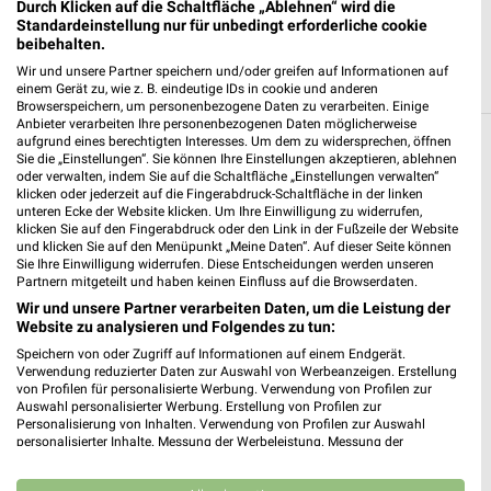
Durch Klicken auf die Schaltfläche „Ablehnen“ wird die
Standardeinstellung nur für unbedingt erforderliche cookie
beibehalten.
Wir und unsere Partner speichern und/oder greifen auf Informationen auf
einem Gerät zu, wie z. B. eindeutige IDs in cookie und anderen
Browserspeichern, um personenbezogene Daten zu verarbeiten. Einige
Anbieter verarbeiten Ihre personenbezogenen Daten möglicherweise
aufgrund eines berechtigten Interesses. Um dem zu widersprechen, öffnen
Weitere Kik Geschäfte mit Angeboten in und
Sie die „Einstellungen“. Sie können Ihre Einstellungen akzeptieren, ablehnen
oder verwalten, indem Sie auf die Schaltfläche „Einstellungen verwalten“
um Bad Salzuflen
klicken oder jederzeit auf die Fingerabdruck-Schaltfläche in der linken
unteren Ecke der Website klicken. Um Ihre Einwilligung zu widerrufen,
klicken Sie auf den Fingerabdruck oder den Link in der Fußzeile der Website
5 Geschäfte und Orte
und klicken Sie auf den Menüpunkt „Meine Daten“. Auf dieser Seite können
Sie Ihre Einwilligung widerrufen. Diese Entscheidungen werden unseren
Partnern mitgeteilt und haben keinen Einfluss auf die Browserdaten.
KiK
Wir und unsere Partner verarbeiten Daten, um die Leistung der
Uferstraße 12
Website zu analysieren und Folgendes zu tun:
❯
32108 Bad Salzuflen Schötmar
Speichern von oder Zugriff auf Informationen auf einem Endgerät.
320,20 km
Verwendung reduzierter Daten zur Auswahl von Werbeanzeigen. Erstellung
von Profilen für personalisierte Werbung. Verwendung von Profilen zur
Auswahl personalisierter Werbung. Erstellung von Profilen zur
Personalisierung von Inhalten. Verwendung von Profilen zur Auswahl
Kik Angebote in Herford Innenstadt
personalisierter Inhalte. Messung der Werbeleistung. Messung der
Herford Innenstadt, Deutschland
Performance von Inhalten. Analyse von Zielgruppen durch Statistiken oder
❯
Kombinationen von Daten aus verschiedenen Quellen. Entwicklung und