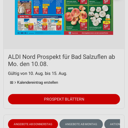
ALDI Nord Prospekt für Bad Salzuflen ab
Mo. den 10.08.
Gültig von 10. Aug. bis 15. Aug.
📅
Kalendereintrag erstellen
PROSPEKT BLÄTTERN
ANGEBOTE AB DONNERSTAG
ANGEBOTE AB MONTAG
AKTIONEN, R