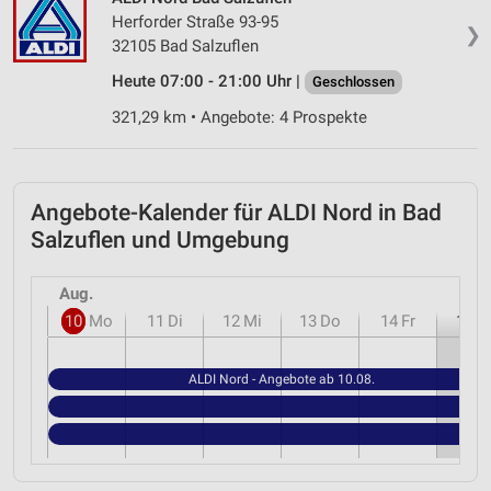
Verwendung genauer Standortdaten
Herforder Straße 93-95
❯
32105 Bad Salzuflen
Geräte anhand von aktiv angeforderten
Informationen identifizieren
Heute 07:00 - 21:00 Uhr |
Geschlossen
Nicht-IAB-Verarbeitungszwecke:
321,29 km • Angebote: 4 Prospekte
Notwendig
Performance
Angebote-Kalender für ALDI Nord in Bad
Funktional
Salzuflen und Umgebung
Werbung
Aug.
10
Mo
11
Di
12
Mi
13
Do
14
Fr
15
S
ALDI Nord - Angebote ab 10.08.