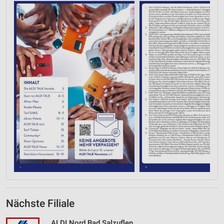
Verwendung von Profilen zur Auswahl
personalisierter Werbung
Erstellung von Profilen zur Personalisierung
von Inhalten
Verwendung von Profilen zur Auswahl
personalisierter Inhalte
Messung der Werbeleistung
Messung der Performance von Inhalten
Analyse von Zielgruppen durch Statistiken oder
Kombinationen von Daten aus verschiedenen
Quellen
Entwicklung und Verbesserung der Angebote
Verwendung reduzierter Daten zur Auswahl von
Inhalten
Nächste Filiale
IAB-Besonderheiten:
ALDI Nord Bad Salzuflen