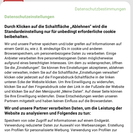
ALDI Nord Bad Salzuflen
Datenschutzbestimmungen
Herforder Straße 93-95
❯
32105 Bad Salzuflen
Datenschutzeinstellungen
Heute 07:00 - 21:00 Uhr |
Geschlossen
Durch Klicken auf die Schaltfläche „Ablehnen“ wird die
Standardeinstellung nur für unbedingt erforderliche cookie
321,29 km • Angebote: 4 Prospekte
beibehalten.
Wir und unsere Partner speichern und/oder greifen auf Informationen auf
einem Gerät zu, wie z. B. eindeutige IDs in cookie und anderen
Browserspeichern, um personenbezogene Daten zu verarbeiten. Einige
Anbieter verarbeiten Ihre personenbezogenen Daten möglicherweise
aufgrund eines berechtigten Interesses. Um dem zu widersprechen, öffnen
Sie die „Einstellungen“. Sie können Ihre Einstellungen akzeptieren, ablehnen
oder verwalten, indem Sie auf die Schaltfläche „Einstellungen verwalten“
klicken oder jederzeit auf die Fingerabdruck-Schaltfläche in der linken
unteren Ecke der Website klicken. Um Ihre Einwilligung zu widerrufen,
klicken Sie auf den Fingerabdruck oder den Link in der Fußzeile der Website
und klicken Sie auf den Menüpunkt „Meine Daten“. Auf dieser Seite können
Sie Ihre Einwilligung widerrufen. Diese Entscheidungen werden unseren
Partnern mitgeteilt und haben keinen Einfluss auf die Browserdaten.
❯
Wir und unsere Partner verarbeiten Daten, um die Leistung der
Website zu analysieren und Folgendes zu tun:
Speichern von oder Zugriff auf Informationen auf einem Endgerät.
Verwendung reduzierter Daten zur Auswahl von Werbeanzeigen. Erstellung
von Profilen für personalisierte Werbung. Verwendung von Profilen zur