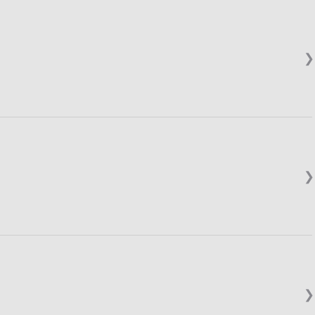
❯
❯
❯