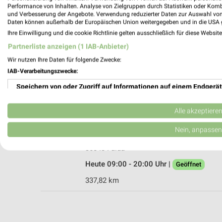
Performance von Inhalten. Analyse von Zielgruppen durch Statistiken oder Kom
und Verbesserung der Angebote. Verwendung reduzierter Daten zur Auswahl von
Daten können außerhalb der Europäischen Union weitergegeben und in die USA 
Ihre Einwilligung und die cookie Richtlinie gelten ausschließlich für diese Websit
Tchibo Filiale mit Kaffee Bar Fulda
Partnerliste anzeigen (1 IAB-Anbieter)
Marktstrasse 18
Wir nutzen Ihre Daten für folgende Zwecke:
36037 Fulda
IAB-Verarbeitungszwecke:
Heute 09:00 - 18:30 Uhr |
Geöffnet
Speichern von oder Zugriff auf Informationen auf einem Endgerät
338,19 km • Angebote: 5 Prospekte
Verwendung reduzierter Daten zur Auswahl von Werbeanzeigen
Alle akzeptiere
Woolworth Fulda
Erstellung von Profilen für personalisierte Werbung
Nein, anpassen
Heinrichstraße 85
Verwendung von Profilen zur Auswahl personalisierter Werbung
36043 Fulda
Heute 09:00 - 20:00 Uhr |
Geöffnet
Erstellung von Profilen zur Personalisierung von Inhalten
337,82 km
Verwendung von Profilen zur Auswahl personalisierter Inhalte
Messung der Werbeleistung