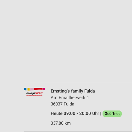
Messung der Performance von Inhalten
Analyse von Zielgruppen durch Statistiken oder Kombinationen 
Quellen
Entwicklung und Verbesserung der Angebote
Verwendung reduzierter Daten zur Auswahl von Inhalten
IAB-Besonderheiten:
Verwendung genauer Standortdaten
Geräte anhand von aktiv angeforderten Informationen identifizie
Nicht-IAB-Verarbeitungszwecke:
Ernsting's family Fulda
Notwendig
Am Emaillierwerk 1
36037 Fulda
Performance
Heute 09:00 - 20:00 Uhr |
Geöffnet
Funktional
337,80 km
Werbung