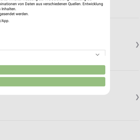
binationen von Daten aus verschiedenen Quellen. Entwicklung
 Inhalten.
gesendet werden.
e/App.
❯
n
❯