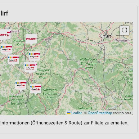
irf
⛶
Leaflet
|
©
OpenStreetMap
contributors
 Informationen (Öffnungszeiten & Route) zur Filiale zu erhalten.