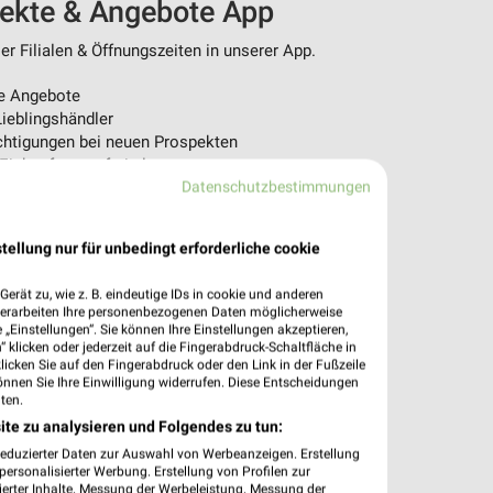
pekte & Angebote App
r Filialen & Öffnungszeiten in unserer App.
e Angebote
ieblingshändler
htigungen bei neuen Prospekten
 Einkauf stressfrei planen
Datenschutzbestimmungen
 App jetzt laden oder QR-Code scannen.
tellung nur für unbedingt erforderliche cookie
erät zu, wie z. B. eindeutige IDs in cookie und anderen
verarbeiten Ihre personenbezogenen Daten möglicherweise
„Einstellungen“. Sie können Ihre Einstellungen akzeptieren,
 klicken oder jederzeit auf die Fingerabdruck-Schaltfläche in
klicken Sie auf den Fingerabdruck oder den Link in der Fußzeile
önnen Sie Ihre Einwilligung widerrufen. Diese Entscheidungen
ten.
ite zu analysieren und Folgendes zu tun:
reduzierter Daten zur Auswahl von Werbeanzeigen. Erstellung
ersonalisierter Werbung. Erstellung von Profilen zur
ierter Inhalte. Messung der Werbeleistung. Messung der