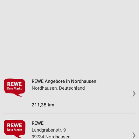
Analyse von Zielgruppen durch Statistiken oder
Kombinationen von Daten aus verschiedenen
Quellen
Entwicklung und Verbesserung der Angebote
Verwendung reduzierter Daten zur Auswahl von
Inhalten
IAB-Besonderheiten:
Verwendung genauer Standortdaten
Geräte anhand von aktiv angeforderten
Informationen identifizieren
REWE Angebote in Nordhausen
Nordhausen, Deutschland
Nicht-IAB-Verarbeitungszwecke:
❯
Notwendig
211,35 km
Performance
REWE
Funktional
Landgrabenstr. 9
❯
99734 Nordhausen
Werbung