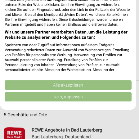
unteren Ecke der Website klicken. Um Ihre Einwilligung zu widerrufen,
klicken Sie auf den Fingerabdruck oder den Link in der Fußzeile der Website
✔
Standortgenaue Angebote
und klicken Sie auf den Menüpunkt „Meine Daten“. Auf dieser Seite können
✔
Folge deinem Lieblingshändler
Sie Ihre Einwilligung widerrufen. Diese Entscheidungen werden unseren
Partnern mitgeteilt und haben keinen Einfluss auf die Browserdaten.
✔
Push-Benachrichtigungen bei neuen Prospekten
✔
Einkaufsliste - Einkauf stressfrei planen
Wir und unsere Partner verarbeiten Daten, um die Leistung der
Website zu analysieren und Folgendes zu tun:
Speichern von oder Zugriff auf Informationen auf einem Endgerät.
JETZT LADEN UND SPAREN!
Verwendung reduzierter Daten zur Auswahl von Werbeanzeigen. Erstellung
von Profilen für personalisierte Werbung. Verwendung von Profilen zur
Auswahl personalisierter Werbung. Erstellung von Profilen zur
Personalisierung von Inhalten. Verwendung von Profilen zur Auswahl
personalisierter Inhalte. Messung der Werbeleistung. Messung der
Performance von Inhalten. Analyse von Zielgruppen durch Statistiken oder
Kombinationen von Daten aus verschiedenen Quellen. Entwicklung und
Verbesserung der Angebote. Verwendung reduzierter Daten zur Auswahl
Alle akzeptieren
von Inhalten.
Weitere REWE Geschäfte mit Angeboten in
Daten können außerhalb der Europäischen Union weitergegeben und in die
Nein, anpassen
USA gesendet werden.
und um Bad Sachsa
Ihre Einwilligung und die cookie Richtlinie gelten ausschließlich für diese
Website/App.
5 Geschäfte und Orte
Partnerliste anzeigen (1 IAB-Anbieter)
Wir nutzen Ihre Daten für folgende Zwecke:
REWE Angebote in Bad Lauterberg
IAB-Verarbeitungszwecke:
Bad Lauterberg, Deutschland