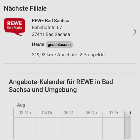
Nächste Filiale
REWE Bad Sachsa
Bahnhofstr. 67
❯
37441 Bad Sachsa
Heute
geschlossen
219,93 km • Angebote: 2 Prospekte
Angebote-Kalender für REWE in Bad
Sachsa und Umgebung
Aug.
03
Mo
04
Di
05
Mi
06
Do
07
Fr
08
S