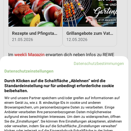
Rezepte und Pfingstangebote bei REWE!
Grillangebote zum Vatertag bei REWE!
21.05.2026
12.05.2026
Im
weekli Magazin
erwarten dich neben Infos zu REWE
auch clevere Spartipps für den Familienalltag, Ideen zur
Datenschutzbestimmungen
Haushaltsplanung und einfache Wege, dein Budget
Datenschutzeinstellungen
nachhaltig zu entlasten.
Durch Klicken auf die Schaltfläche „Ablehnen“ wird die
Standardeinstellung nur für unbedingt erforderliche cookie
beibehalten.
Wir und unsere Partner speichern und/oder greifen auf Informationen auf
einem Gerät zu, wie z. B. eindeutige IDs in cookie und anderen
Browserspeichern, um personenbezogene Daten zu verarbeiten. Einige
weekli - Prospekte & Angebote App
Anbieter verarbeiten Ihre personenbezogenen Daten möglicherweise
aufgrund eines berechtigten Interesses. Um dem zu widersprechen, öffnen
Sie die „Einstellungen“. Sie können Ihre Einstellungen akzeptieren, ablehnen
Alle REWE Angebote immer griffbereit – mit der kostenlosen
oder verwalten, indem Sie auf die Schaltfläche „Einstellungen verwalten“
weekli App für iOS & Android.
klicken oder jederzeit auf die Fingerabdruck-Schaltfläche in der linken