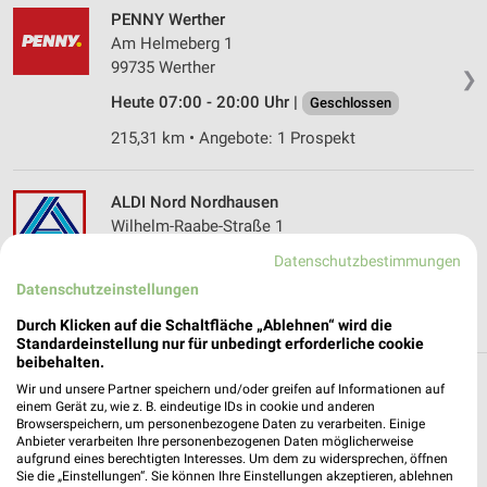
PENNY Werther
Am Helmeberg 1
99735 Werther
❯
Heute 07:00 - 20:00 Uhr |
Geschlossen
215,31 km • Angebote: 1 Prospekt
ALDI Nord Nordhausen
Wilhelm-Raabe-Straße 1
99734 Nordhausen
❯
Datenschutzbestimmungen
Heute 07:00 - 20:00 Uhr |
Geschlossen
Datenschutzeinstellungen
211,99 km • Angebote: 4 Prospekte
Durch Klicken auf die Schaltfläche „Ablehnen“ wird die
Standardeinstellung nur für unbedingt erforderliche cookie
beibehalten.
Wir und unsere Partner speichern und/oder greifen auf Informationen auf
Discounter Angebote und Prospekte für Bad
einem Gerät zu, wie z. B. eindeutige IDs in cookie und anderen
Sachsa
Browserspeichern, um personenbezogene Daten zu verarbeiten. Einige
Anbieter verarbeiten Ihre personenbezogenen Daten möglicherweise
aufgrund eines berechtigten Interesses. Um dem zu widersprechen, öffnen
17 Prospekte
Sie die „Einstellungen“. Sie können Ihre Einstellungen akzeptieren, ablehnen