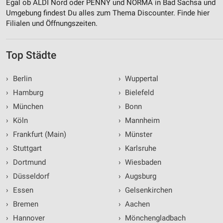
Egal ob ALDI Nord oder PENNY und NORMA in Bad Sachsa und
Umgebung findest Du alles zum Thema Discounter. Finde hier
Filialen und Öffnungszeiten.
Top Städte
›
Berlin
›
Wuppertal
›
Hamburg
›
Bielefeld
›
München
›
Bonn
›
Köln
›
Mannheim
›
Frankfurt (Main)
›
Münster
›
Stuttgart
›
Karlsruhe
›
Dortmund
›
Wiesbaden
›
Düsseldorf
›
Augsburg
›
Essen
›
Gelsenkirchen
›
Bremen
›
Aachen
›
Hannover
›
Mönchengladbach