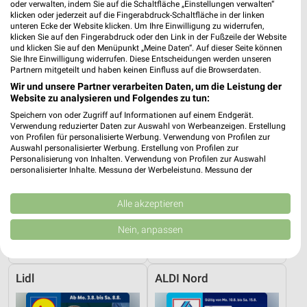
oder verwalten, indem Sie auf die Schaltfläche „Einstellungen verwalten“
PENNY
Lidl
klicken oder jederzeit auf die Fingerabdruck-Schaltfläche in der linken
unteren Ecke der Website klicken. Um Ihre Einwilligung zu widerrufen,
klicken Sie auf den Fingerabdruck oder den Link in der Fußzeile der Website
und klicken Sie auf den Menüpunkt „Meine Daten“. Auf dieser Seite können
Sie Ihre Einwilligung widerrufen. Diese Entscheidungen werden unseren
Partnern mitgeteilt und haben keinen Einfluss auf die Browserdaten.
Wir und unsere Partner verarbeiten Daten, um die Leistung der
Website zu analysieren und Folgendes zu tun:
Speichern von oder Zugriff auf Informationen auf einem Endgerät.
Verwendung reduzierter Daten zur Auswahl von Werbeanzeigen. Erstellung
von Profilen für personalisierte Werbung. Verwendung von Profilen zur
Auswahl personalisierter Werbung. Erstellung von Profilen zur
Personalisierung von Inhalten. Verwendung von Profilen zur Auswahl
personalisierter Inhalte. Messung der Werbeleistung. Messung der
Performance von Inhalten. Analyse von Zielgruppen durch Statistiken oder
Kombinationen von Daten aus verschiedenen Quellen. Entwicklung und
Verbesserung der Angebote. Verwendung reduzierter Daten zur Auswahl
Alle akzeptieren
von Inhalten.
1,1 km
6,8 km
Daten können außerhalb der Europäischen Union weitergegeben und in die
Nein, anpassen
Angebote ab 03.08.
Angebote ab 10.08.
USA gesendet werden.
Noch heute gültig
Gültig ab Mo. 10.08.
Ihre Einwilligung und die cookie Richtlinie gelten ausschließlich für diese
Website/App.
Lidl
ALDI Nord
Partnerliste anzeigen (1 IAB-Anbieter)
Wir nutzen Ihre Daten für folgende Zwecke: