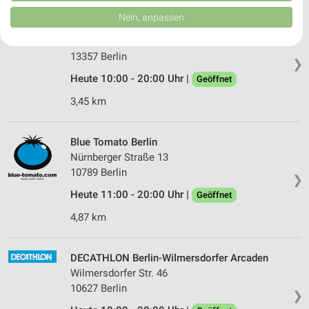
von Inhalten.
Daten können außerhalb der Europäischen Union weitergegeben und in die
Nein, anpassen
USA gesendet werden.
DECATHLON Berlin-Gesundbrunnen Center
Ihre Einwilligung und die cookie Richtlinie gelten ausschließlich für diese
Badstraße 4
Website/App.
13357 Berlin
❯
Partnerliste anzeigen (1 IAB-Anbieter)
Heute 10:00 - 20:00 Uhr |
Geöffnet
Wir nutzen Ihre Daten für folgende Zwecke:
3,45 km
IAB-Verarbeitungszwecke:
Speichern von oder Zugriff auf Informationen
auf einem Endgerät
Blue Tomato Berlin
Nürnberger Straße 13
Verwendung reduzierter Daten zur Auswahl von
10789 Berlin
Werbeanzeigen
❯
Heute 11:00 - 20:00 Uhr |
Geöffnet
Erstellung von Profilen für personalisierte
Werbung
4,87 km
Verwendung von Profilen zur Auswahl
personalisierter Werbung
DECATHLON Berlin-Wilmersdorfer Arcaden
Wilmersdorfer Str. 46
Erstellung von Profilen zur Personalisierung
10627 Berlin
❯
von Inhalten