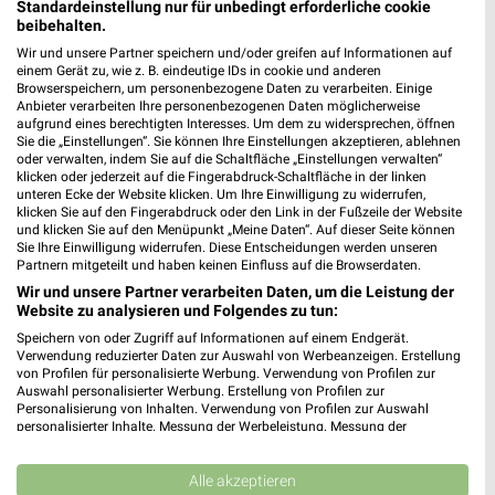
Schlossstrasse 110
Standardeinstellung nur für unbedingt erforderliche cookie
beibehalten.
12163 Berlin
❯
Wir und unsere Partner speichern und/oder greifen auf Informationen auf
Heute 10:00 - 20:00 Uhr |
Geöffnet
einem Gerät zu, wie z. B. eindeutige IDs in cookie und anderen
Browserspeichern, um personenbezogene Daten zu verarbeiten. Einige
8,50 km
Anbieter verarbeiten Ihre personenbezogenen Daten möglicherweise
aufgrund eines berechtigten Interesses. Um dem zu widersprechen, öffnen
Sie die „Einstellungen“. Sie können Ihre Einstellungen akzeptieren, ablehnen
oder verwalten, indem Sie auf die Schaltfläche „Einstellungen verwalten“
SportScheck Berlin
klicken oder jederzeit auf die Fingerabdruck-Schaltfläche in der linken
Schlossstraße 20
unteren Ecke der Website klicken. Um Ihre Einwilligung zu widerrufen,
klicken Sie auf den Fingerabdruck oder den Link in der Fußzeile der Website
12163 Berlin
❯
und klicken Sie auf den Menüpunkt „Meine Daten“. Auf dieser Seite können
Sie Ihre Einwilligung widerrufen. Diese Entscheidungen werden unseren
Heute 10:00 - 20:00 Uhr |
Geöffnet
Partnern mitgeteilt und haben keinen Einfluss auf die Browserdaten.
8,58 km
Wir und unsere Partner verarbeiten Daten, um die Leistung der
Website zu analysieren und Folgendes zu tun:
Speichern von oder Zugriff auf Informationen auf einem Endgerät.
Globetrotter Berlin
Verwendung reduzierter Daten zur Auswahl von Werbeanzeigen. Erstellung
von Profilen für personalisierte Werbung. Verwendung von Profilen zur
Schloßstraße 20, Berlin
Auswahl personalisierter Werbung. Erstellung von Profilen zur
12163 Berlin
❯
Personalisierung von Inhalten. Verwendung von Profilen zur Auswahl
personalisierter Inhalte. Messung der Werbeleistung. Messung der
Heute 10:30 - 19:00 Uhr |
Geöffnet
Performance von Inhalten. Analyse von Zielgruppen durch Statistiken oder
Kombinationen von Daten aus verschiedenen Quellen. Entwicklung und
9,18 km
Verbesserung der Angebote. Verwendung reduzierter Daten zur Auswahl
Alle akzeptieren