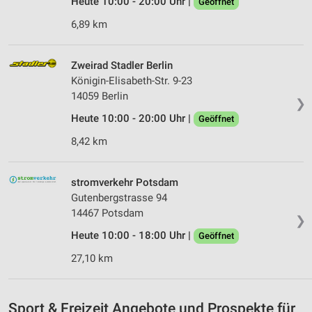
Heute 10:00 - 20:00 Uhr |
Geöffnet
Verwendung von Profilen zur Auswahl
6,89 km
personalisierter Inhalte
Messung der Werbeleistung
Zweirad Stadler Berlin
Königin-Elisabeth-Str. 9-23
Messung der Performance von Inhalten
14059 Berlin
❯
Analyse von Zielgruppen durch Statistiken oder
Heute 10:00 - 20:00 Uhr |
Geöffnet
Kombinationen von Daten aus verschiedenen
Quellen
8,42 km
Entwicklung und Verbesserung der Angebote
stromverkehr Potsdam
Verwendung reduzierter Daten zur Auswahl von
Gutenbergstrasse 94
Inhalten
14467 Potsdam
❯
IAB-Besonderheiten:
Heute 10:00 - 18:00 Uhr |
Geöffnet
Verwendung genauer Standortdaten
27,10 km
Geräte anhand von aktiv angeforderten
Informationen identifizieren
Sport & Freizeit Angebote und Prospekte für