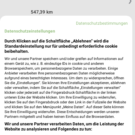
❯
547,39 km
Datenschutzbestimmungen
nah & gut Angebote in Schönau
Datenschutzeinstellungen
Schönau, Deutschland
❯
Durch Klicken auf die Schaltfläche „Ablehnen“ wird die
Standardeinstellung nur für unbedingt erforderliche cookie
beibehalten.
546,90 km
Wir und unsere Partner speichern und/oder greifen auf Informationen auf
einem Gerät zu, wie z. B. eindeutige IDs in cookie und anderen
Browserspeichern, um personenbezogene Daten zu verarbeiten. Einige
Supermärkte Angebote für Bad Reichenhall
Anbieter verarbeiten Ihre personenbezogenen Daten möglicherweise
und Umgebung
aufgrund eines berechtigten Interesses. Um dem zu widersprechen, öffnen
Sie die „Einstellungen“. Sie können Ihre Einstellungen akzeptieren, ablehnen
oder verwalten, indem Sie auf die Schaltfläche „Einstellungen verwalten“
6 Prospekte
klicken oder jederzeit auf die Fingerabdruck-Schaltfläche in der linken
unteren Ecke der Website klicken. Um Ihre Einwilligung zu widerrufen,
klicken Sie auf den Fingerabdruck oder den Link in der Fußzeile der Website
Kaufland
REWE
und klicken Sie auf den Menüpunkt „Meine Daten“. Auf dieser Seite können
Sie Ihre Einwilligung widerrufen. Diese Entscheidungen werden unseren
Partnern mitgeteilt und haben keinen Einfluss auf die Browserdaten.
Wir und unsere Partner verarbeiten Daten, um die Leistung der
Website zu analysieren und Folgendes zu tun: