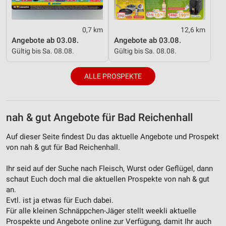
IAB-Besonderheiten:
Verwendung genauer Standortdaten
0,7 km
12,6 km
Angebote ab 03.08.
Angebote ab 03.08.
Geräte anhand von aktiv angeforderten
Gültig bis Sa. 08.08.
Gültig bis Sa. 08.08.
Informationen identifizieren
Nicht-IAB-Verarbeitungszwecke:
ALLE PROSPEKTE
Notwendig
Performance
nah & gut Angebote für Bad Reichenhall
Funktional
Auf dieser Seite findest Du das aktuelle Angebote und Prospekt
von nah & gut für Bad Reichenhall.
Werbung
Ihr seid auf der Suche nach Fleisch, Wurst oder Geflügel, dann
schaut Euch doch mal die aktuellen Prospekte von nah & gut
an.
Evtl. ist ja etwas für Euch dabei.
Für alle kleinen Schnäppchen-Jäger stellt weekli aktuelle
Prospekte und Angebote online zur Verfügung, damit Ihr auch