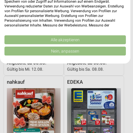
Speichern von oder Zugriff auf Informationen auf einem Endgerät.
Verwendung reduzierter Daten zur Auswahl von Werbeanzeigen. Erstellung
von Profilen für personalisierte Werbung. Verwendung von Profilen zur
Auswahl personalisierter Werbung. Erstellung von Profilen zur
Personalisierung von Inhalten. Verwendung von Profilen zur Auswahl
personalisierter Inhalte. Messung der Werbeleistung. Messung der
Performance von Inhalten. Analyse von Zielgruppen durch Statistiken oder
Kombinationen von Daten aus verschiedenen Quellen. Entwicklung und
Verbesserung der Angebote. Verwendung reduzierter Daten zur Auswahl
Alle akzeptieren
von Inhalten.
Daten können außerhalb der Europäischen Union weitergegeben und in die
Nein, anpassen
USA gesendet werden.
14,6 km
3,7 km
Ihre Einwilligung und die cookie Richtlinie gelten ausschließlich für diese
Angebote ab 06.08.
Angebote ab 03.08.
Website/App.
Gültig bis Mi. 12.08.
Gültig bis Sa. 08.08.
Partnerliste anzeigen (1 IAB-Anbieter)
Wir nutzen Ihre Daten für folgende Zwecke:
nahkauf
EDEKA
IAB-Verarbeitungszwecke:
Speichern von oder Zugriff auf Informationen
auf einem Endgerät
Verwendung reduzierter Daten zur Auswahl von
Werbeanzeigen
Erstellung von Profilen für personalisierte