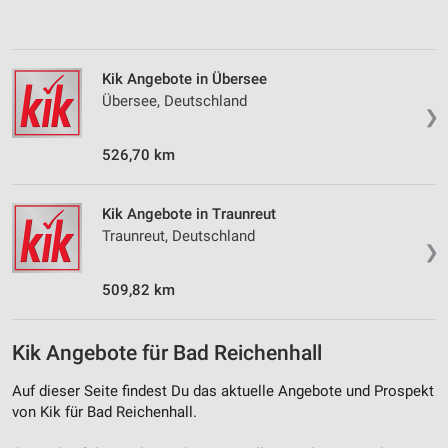
personalisierter Inhalte
Messung der Werbeleistung
Kik Angebote in Übersee
Messung der Performance von Inhalten
Übersee, Deutschland
❯
Analyse von Zielgruppen durch Statistiken oder
Kombinationen von Daten aus verschiedenen
526,70 km
Quellen
Entwicklung und Verbesserung der Angebote
Kik Angebote in Traunreut
Traunreut, Deutschland
Verwendung reduzierter Daten zur Auswahl von
❯
Inhalten
509,82 km
IAB-Besonderheiten:
Verwendung genauer Standortdaten
Kik Angebote für Bad Reichenhall
Geräte anhand von aktiv angeforderten
Informationen identifizieren
Auf dieser Seite findest Du das aktuelle Angebote und Prospekt
von Kik für Bad Reichenhall.
Nicht-IAB-Verarbeitungszwecke: