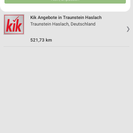
USA gesendet werden.
Ihre Einwilligung und die cookie Richtlinie gelten ausschließlich für diese
Website/App.
Kik Angebote in Traunstein Haslach
Partnerliste anzeigen (1 IAB-Anbieter)
Traunstein Haslach, Deutschland
❯
Wir nutzen Ihre Daten für folgende Zwecke:
IAB-Verarbeitungszwecke:
521,73 km
Speichern von oder Zugriff auf Informationen
auf einem Endgerät
Verwendung reduzierter Daten zur Auswahl von
Werbeanzeigen
Erstellung von Profilen für personalisierte
Werbung
Verwendung von Profilen zur Auswahl
personalisierter Werbung
Erstellung von Profilen zur Personalisierung
von Inhalten
Verwendung von Profilen zur Auswahl