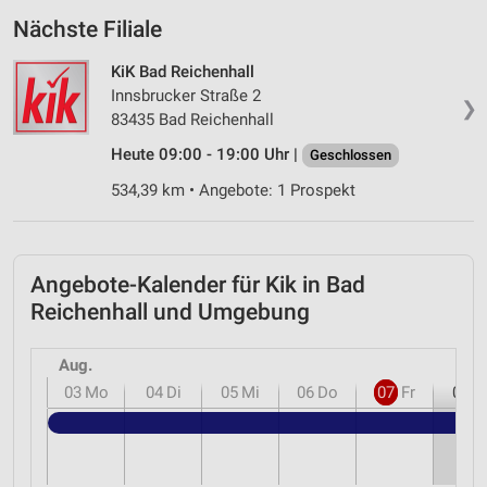
Nächste Filiale
KiK Bad Reichenhall
Innsbrucker Straße 2
❯
83435 Bad Reichenhall
Heute 09:00 - 19:00 Uhr |
Geschlossen
534,39 km • Angebote: 1 Prospekt
Angebote-Kalender für Kik in Bad
Reichenhall und Umgebung
Aug.
03
Mo
04
Di
05
Mi
06
Do
07
Fr
08
S