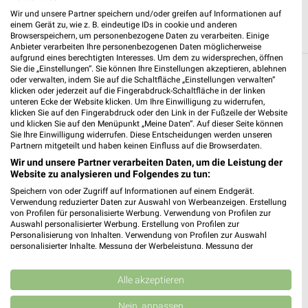
Wir und unsere Partner speichern und/oder greifen auf Informationen auf
einem Gerät zu, wie z. B. eindeutige IDs in cookie und anderen
Browserspeichern, um personenbezogene Daten zu verarbeiten. Einige
Anbieter verarbeiten Ihre personenbezogenen Daten möglicherweise
aufgrund eines berechtigten Interesses. Um dem zu widersprechen, öffnen
Sie die „Einstellungen“. Sie können Ihre Einstellungen akzeptieren, ablehnen
Weitere Kik Geschäfte mit Angeboten in und
oder verwalten, indem Sie auf die Schaltfläche „Einstellungen verwalten“
klicken oder jederzeit auf die Fingerabdruck-Schaltfläche in der linken
um Bad Reichenhall
unteren Ecke der Website klicken. Um Ihre Einwilligung zu widerrufen,
klicken Sie auf den Fingerabdruck oder den Link in der Fußzeile der Website
und klicken Sie auf den Menüpunkt „Meine Daten“. Auf dieser Seite können
5 Geschäfte und Orte
Sie Ihre Einwilligung widerrufen. Diese Entscheidungen werden unseren
Partnern mitgeteilt und haben keinen Einfluss auf die Browserdaten.
Kik Angebote in Freilassing
Wir und unsere Partner verarbeiten Daten, um die Leistung der
Website zu analysieren und Folgendes zu tun:
Freilassing, Deutschland
❯
Speichern von oder Zugriff auf Informationen auf einem Endgerät.
Verwendung reduzierter Daten zur Auswahl von Werbeanzeigen. Erstellung
von Profilen für personalisierte Werbung. Verwendung von Profilen zur
522,53 km
Auswahl personalisierter Werbung. Erstellung von Profilen zur
Personalisierung von Inhalten. Verwendung von Profilen zur Auswahl
personalisierter Inhalte. Messung der Werbeleistung. Messung der
KiK
Performance von Inhalten. Analyse von Zielgruppen durch Statistiken oder
Kombinationen von Daten aus verschiedenen Quellen. Entwicklung und
Verdistraße 15
❯
Verbesserung der Angebote. Verwendung reduzierter Daten zur Auswahl
Alle akzeptieren
83395 Freilassing
von Inhalten.
Daten können außerhalb der Europäischen Union weitergegeben und in die
Nein, anpassen
520,89 km