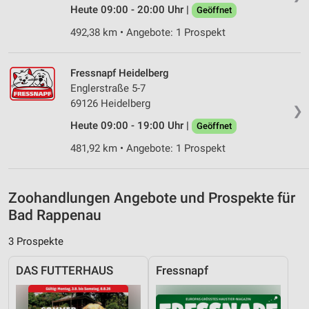
Heute 09:00 - 20:00 Uhr |
Geöffnet
Analyse von Zielgruppen durch Statistiken oder
492,38 km • Angebote: 1 Prospekt
Kombinationen von Daten aus verschiedenen
Quellen
Fressnapf Heidelberg
Entwicklung und Verbesserung der Angebote
Englerstraße 5-7
Verwendung reduzierter Daten zur Auswahl von
69126 Heidelberg
❯
Inhalten
Heute 09:00 - 19:00 Uhr |
Geöffnet
IAB-Besonderheiten:
481,92 km • Angebote: 1 Prospekt
Verwendung genauer Standortdaten
Geräte anhand von aktiv angeforderten
Zoohandlungen Angebote und Prospekte für
Informationen identifizieren
Bad Rappenau
Nicht-IAB-Verarbeitungszwecke:
3 Prospekte
Notwendig
Performance
DAS FUTTERHAUS
Fressnapf
Funktional