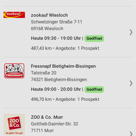
IAB-Verarbeitungszwecke:
Speichern von oder Zugriff auf Informationen
zookauf Wiesloch
auf einem Endgerät
Schwetzinger Straße 7-11
69168 Wiesloch
❯
Verwendung reduzierter Daten zur Auswahl von
Werbeanzeigen
Heute 09:30 - 19:00 Uhr |
Geöffnet
487,43 km • Angebote: 1 Prospekt
Erstellung von Profilen für personalisierte
Werbung
Fressnapf Bietigheim-Bissingen
Verwendung von Profilen zur Auswahl
Talstraße 20
personalisierter Werbung
74321 Bietigheim-Bissingen
❯
Erstellung von Profilen zur Personalisierung
Heute 09:00 - 20:00 Uhr |
Geöffnet
von Inhalten
496,70 km • Angebote: 1 Prospekt
Verwendung von Profilen zur Auswahl
personalisierter Inhalte
ZOO & Co. Murr
Messung der Werbeleistung
Gottlieb-Daimler-Str. 32
71711 Murr
Messung der Performance von Inhalten
❯