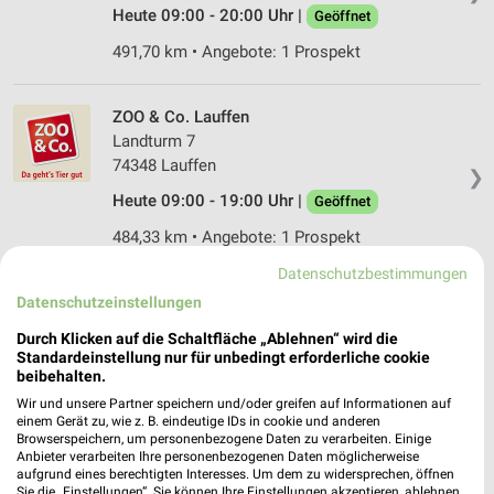
Heute 09:00 - 20:00 Uhr |
Geöffnet
491,70 km • Angebote: 1 Prospekt
ZOO & Co. Lauffen
Landturm 7
74348 Lauffen
❯
Heute 09:00 - 19:00 Uhr |
Geöffnet
484,33 km • Angebote: 1 Prospekt
Datenschutzbestimmungen
Fressnapf Ilsfeld
Datenschutzeinstellungen
Robert-Mayer-Straße 20
Durch Klicken auf die Schaltfläche „Ablehnen“ wird die
74360 Ilsfeld
Standardeinstellung nur für unbedingt erforderliche cookie
❯
beibehalten.
Heute 09:00 - 20:00 Uhr |
Geöffnet
Wir und unsere Partner speichern und/oder greifen auf Informationen auf
482,51 km • Angebote: 1 Prospekt
einem Gerät zu, wie z. B. eindeutige IDs in cookie und anderen
Browserspeichern, um personenbezogene Daten zu verarbeiten. Einige
Anbieter verarbeiten Ihre personenbezogenen Daten möglicherweise
aufgrund eines berechtigten Interesses. Um dem zu widersprechen, öffnen
Fressnapf Eberbach
Sie die „Einstellungen“. Sie können Ihre Einstellungen akzeptieren, ablehnen