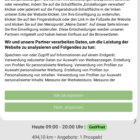
oder verwalten, indem Sie auf die Schaltfläche „Einstellungen verwalten“
Ohrsbergweg 6
klicken oder jederzeit auf die Fingerabdruck-Schaltfläche in der linken
69412 Eberbach
❯
unteren Ecke der Website klicken. Um Ihre Einwilligung zu widerrufen,
klicken Sie auf den Fingerabdruck oder den Link in der Fußzeile der Website
Heute 09:00 - 19:00 Uhr |
Geöffnet
und klicken Sie auf den Menüpunkt „Meine Daten“. Auf dieser Seite können
Sie Ihre Einwilligung widerrufen. Diese Entscheidungen werden unseren
458,44 km • Angebote: 1 Prospekt
Partnern mitgeteilt und haben keinen Einfluss auf die Browserdaten.
Wir und unsere Partner verarbeiten Daten, um die Leistung der
Website zu analysieren und Folgendes zu tun:
Fressnapf Öhringen
Speichern von oder Zugriff auf Informationen auf einem Endgerät.
Schillerstraße 15
Verwendung reduzierter Daten zur Auswahl von Werbeanzeigen. Erstellung
74613 Öhringen
von Profilen für personalisierte Werbung. Verwendung von Profilen zur
❯
Auswahl personalisierter Werbung. Erstellung von Profilen zur
Heute 09:00 - 20:00 Uhr |
Geöffnet
Personalisierung von Inhalten. Verwendung von Profilen zur Auswahl
personalisierter Inhalte. Messung der Werbeleistung. Messung der
459,38 km • Angebote: 1 Prospekt
Performance von Inhalten. Analyse von Zielgruppen durch Statistiken oder
Kombinationen von Daten aus verschiedenen Quellen. Entwicklung und
Verbesserung der Angebote. Verwendung reduzierter Daten zur Auswahl
Alle akzeptieren
von Inhalten.
Fressnapf Östringen
Daten können außerhalb der Europäischen Union weitergegeben und in die
Nein, anpassen
Thomas Howie Straße 2-8
USA gesendet werden.
76684 Östringen
Ihre Einwilligung und die cookie Richtlinie gelten ausschließlich für diese
❯
Website/App.
Heute 09:00 - 20:00 Uhr |
Geöffnet
Partnerliste anzeigen (1 IAB-Anbieter)
494,10 km • Angebote: 1 Prospekt
Wir nutzen Ihre Daten für folgende Zwecke: