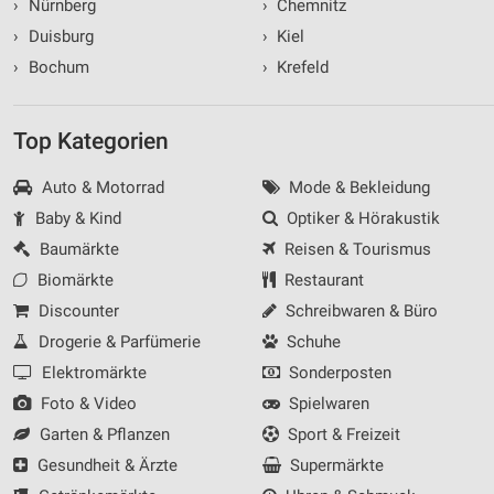
›
Nürnberg
›
Chemnitz
›
Duisburg
›
Kiel
›
Bochum
›
Krefeld
Top Kategorien
Auto & Motorrad
Mode & Bekleidung
Baby & Kind
Optiker & Hörakustik
Baumärkte
Reisen & Tourismus
Biomärkte
Restaurant
Discounter
Schreibwaren & Büro
Drogerie & Parfümerie
Schuhe
Elektromärkte
Sonderposten
Foto & Video
Spielwaren
Garten & Pflanzen
Sport & Freizeit
Gesundheit & Ärzte
Supermärkte