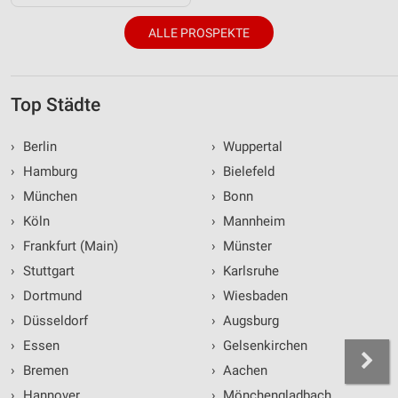
ALLE PROSPEKTE
Top Städte
›
Berlin
›
Wuppertal
›
Hamburg
›
Bielefeld
›
München
›
Bonn
›
Köln
›
Mannheim
›
Frankfurt (Main)
›
Münster
›
Stuttgart
›
Karlsruhe
›
Dortmund
›
Wiesbaden
›
Düsseldorf
›
Augsburg
›
Essen
›
Gelsenkirchen
›
Bremen
›
Aachen
›
Hannover
›
Mönchengladbach