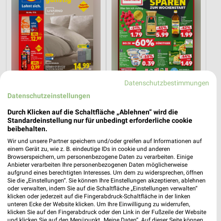
Datenschutzbestimmungen
Datenschutzeinstellungen
Durch Klicken auf die Schaltfläche „Ablehnen“ wird die
0,1 km
12,1 km
Standardeinstellung nur für unbedingt erforderliche cookie
Angebote ab 17.08.
Mo-Mi Angebote ab 10.08.
beibehalten.
Gültig ab Mo. 17.08.
Gültig bis Mi. 12.08.
Wir und unsere Partner speichern und/oder greifen auf Informationen auf
einem Gerät zu, wie z. B. eindeutige IDs in cookie und anderen
Browserspeichern, um personenbezogene Daten zu verarbeiten. Einige
PENNY
XXXLutz
Anbieter verarbeiten Ihre personenbezogenen Daten möglicherweise
aufgrund eines berechtigten Interesses. Um dem zu widersprechen, öffnen
Sie die „Einstellungen“. Sie können Ihre Einstellungen akzeptieren, ablehnen
oder verwalten, indem Sie auf die Schaltfläche „Einstellungen verwalten“
klicken oder jederzeit auf die Fingerabdruck-Schaltfläche in der linken
unteren Ecke der Website klicken. Um Ihre Einwilligung zu widerrufen,
klicken Sie auf den Fingerabdruck oder den Link in der Fußzeile der Website
und klicken Sie auf den Menüpunkt „Meine Daten“. Auf dieser Seite können