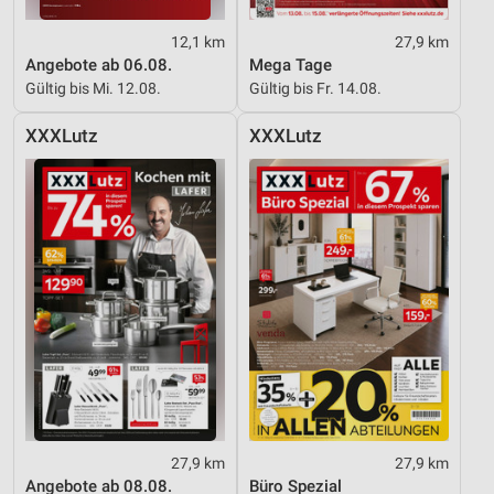
Entwicklung und Verbesserung der Angebote
12,1 km
27,9 km
Angebote ab 06.08.
Mega Tage
Verwendung reduzierter Daten zur Auswahl von
Gültig bis Mi. 12.08.
Gültig bis Fr. 14.08.
Inhalten
IAB-Besonderheiten:
XXXLutz
XXXLutz
Verwendung genauer Standortdaten
Geräte anhand von aktiv angeforderten
Informationen identifizieren
Nicht-IAB-Verarbeitungszwecke:
Notwendig
Performance
Funktional
Werbung
27,9 km
27,9 km
Angebote ab 08.08.
Büro Spezial