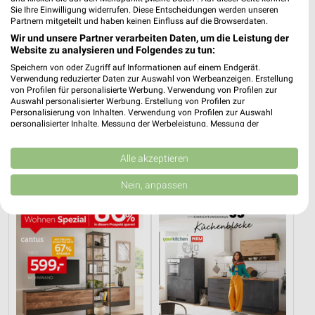
Sie Ihre Einwilligung widerrufen. Diese Entscheidungen werden unseren
Partnern mitgeteilt und haben keinen Einfluss auf die Browserdaten.
Wir und unsere Partner verarbeiten Daten, um die Leistung der
Website zu analysieren und Folgendes zu tun:
Speichern von oder Zugriff auf Informationen auf einem Endgerät.
Verwendung reduzierter Daten zur Auswahl von Werbeanzeigen. Erstellung
von Profilen für personalisierte Werbung. Verwendung von Profilen zur
Auswahl personalisierter Werbung. Erstellung von Profilen zur
Personalisierung von Inhalten. Verwendung von Profilen zur Auswahl
5,7 km
27,9 km
personalisierter Inhalte. Messung der Werbeleistung. Messung der
Angebote ab 10.08.
Dieter Knoll
Performance von Inhalten. Analyse von Zielgruppen durch Statistiken oder
Kombinationen von Daten aus verschiedenen Quellen. Entwicklung und
Gültig bis Sa. 15.08.
Gültig bis Fr. 14.08.
Verbesserung der Angebote. Verwendung reduzierter Daten zur Auswahl
Alle akzeptieren
von Inhalten.
XXXLutz
Zurbrüggen
Daten können außerhalb der Europäischen Union weitergegeben und in die
Nein, anpassen
USA gesendet werden.
Ihre Einwilligung und die cookie Richtlinie gelten ausschließlich für diese
Website/App.
Partnerliste anzeigen (1 IAB-Anbieter)
Wir nutzen Ihre Daten für folgende Zwecke:
IAB-Verarbeitungszwecke:
Speichern von oder Zugriff auf Informationen
auf einem Endgerät