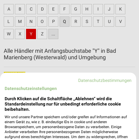
A
B
C
D
E
F
G
H
I
J
K
L
M
N
O
P
Q
R
S
T
U
V
W
X
Y
Z
...
Alle Händler mit Anfangsbuchstabe "Y" in Bad
Marienberg (Westerwald) und Umgebung
Yellow Möbel Filialen & Öffnungszeiten für Köln
Datenschutzbestimmungen
Datenschutzeinstellungen
Durch Klicken auf die Schaltfläche „Ablehnen“ wird die
Standardeinstellung nur für unbedingt erforderliche cookie
beibehalten.
Wir und unsere Partner speichern und/oder greifen auf Informationen auf
einem Gerät zu, wie z. B. eindeutige IDs in cookie und anderen
Browserspeichern, um personenbezogene Daten zu verarbeiten. Einige
Anbieter verarbeiten Ihre personenbezogenen Daten möglicherweise
aufgrund eines berechtigten Interesses. Um dem zu widersprechen, öffnen