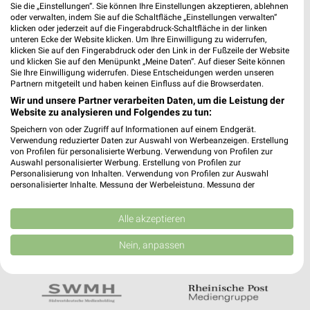
Noch mehr Angebote in
Sie die „Einstellungen“. Sie können Ihre Einstellungen akzeptieren, ablehnen
oder verwalten, indem Sie auf die Schaltfläche „Einstellungen verwalten“
der weekli App!
klicken oder jederzeit auf die Fingerabdruck-Schaltfläche in der linken
unteren Ecke der Website klicken. Um Ihre Einwilligung zu widerrufen,
klicken Sie auf den Fingerabdruck oder den Link in der Fußzeile der Website
und klicken Sie auf den Menüpunkt „Meine Daten“. Auf dieser Seite können
Sie Ihre Einwilligung widerrufen. Diese Entscheidungen werden unseren
Partnern mitgeteilt und haben keinen Einfluss auf die Browserdaten.
Wir und unsere Partner verarbeiten Daten, um die Leistung der
Website zu analysieren und Folgendes zu tun:
Jetzt kostenlos laden
Speichern von oder Zugriff auf Informationen auf einem Endgerät.
Verwendung reduzierter Daten zur Auswahl von Werbeanzeigen. Erstellung
von Profilen für personalisierte Werbung. Verwendung von Profilen zur
Auswahl personalisierter Werbung. Erstellung von Profilen zur
Prospekte App für Android
Personalisierung von Inhalten. Verwendung von Profilen zur Auswahl
personalisierter Inhalte. Messung der Werbeleistung. Messung der
Prospekte App für iOS
Performance von Inhalten. Analyse von Zielgruppen durch Statistiken oder
Kombinationen von Daten aus verschiedenen Quellen. Entwicklung und
Kostenlos im App Store erhältlich
Verbesserung der Angebote. Verwendung reduzierter Daten zur Auswahl
Alle akzeptieren
von Inhalten.
Daten können außerhalb der Europäischen Union weitergegeben und in die
Nein, anpassen
USA gesendet werden.
In Kooperation mit:
Ihre Einwilligung und die cookie Richtlinie gelten ausschließlich für diese
Website/App.
Partnerliste anzeigen (1 IAB-Anbieter)