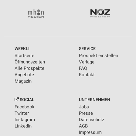
Wir nutzen Ihre Daten für folgende Zwecke:
IAB-Verarbeitungszwecke:
Speichern von oder Zugriff auf Informationen
auf einem Endgerät
Verwendung reduzierter Daten zur Auswahl von
Werbeanzeigen
WEEKLI
SERVICE
Erstellung von Profilen für personalisierte
Startseite
Prospekt einstellen
Werbung
Öffnungszeiten
Verlage
Alle Prospekte
FAQ
Verwendung von Profilen zur Auswahl
Angebote
Kontakt
personalisierter Werbung
Magazin
Erstellung von Profilen zur Personalisierung
von Inhalten
SOCIAL
UNTERNEHMEN
Verwendung von Profilen zur Auswahl
Facebook
Jobs
personalisierter Inhalte
Twitter
Presse
Instagram
Datenschutz
Messung der Werbeleistung
LinkedIn
AGB
Impressum