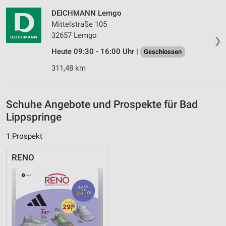
DEICHMANN Lemgo
Geräte anhand von aktiv angeforderten
Mittelstraße 105
Informationen identifizieren
32657 Lemgo
❯
Nicht-IAB-Verarbeitungszwecke:
Heute 09:30 - 16:00 Uhr |
Geschlossen
Notwendig
311,48 km
Performance
Funktional
Schuhe Angebote und Prospekte für Bad
Lippspringe
Werbung
1 Prospekt
RENO