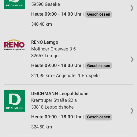
personalisierter Werbung
59590 Geseke
❯
Heute 09:00 - 14:00 Uhr |
Geschlossen
Erstellung von Profilen zur Personalisierung
von Inhalten
348,40 km
Verwendung von Profilen zur Auswahl
personalisierter Inhalte
RENO Lemgo
Molinder Grasweg 3-5
Messung der Werbeleistung
32657 Lemgo
❯
Messung der Performance von Inhalten
Heute 09:00 - 18:00 Uhr |
Geschlossen
311,95 km • Angebote: 1 Prospekt
Analyse von Zielgruppen durch Statistiken oder
Kombinationen von Daten aus verschiedenen
Quellen
DEICHMANN Leopoldshöhe
Entwicklung und Verbesserung der Angebote
Krentruper Straße 22 a
33818 Leopoldshöhe
❯
Verwendung reduzierter Daten zur Auswahl von
Inhalten
Heute 09:00 - 18:00 Uhr |
Geschlossen
324,50 km
IAB-Besonderheiten:
Verwendung genauer Standortdaten