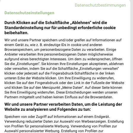
Heute 09:00 - 19:00 Uhr |
Geschlossen
Datenschutzbestimmungen
314,04 km • Angebote: 1 Prospekt
Datenschutzeinstellungen
Durch Klicken auf die Schaltfläche „Ablehnen“ wird die
RENO Salzkotten
Standardeinstellung nur für unbedingt erforderliche cookie
beibehalten.
Geseker Straße 10a
33154 Salzkotten
Wir und unsere Partner speichern und/oder greifen auf Informationen auf
❯
einem Gerät zu, wie z. B. eindeutige IDs in cookie und anderen
Heute 09:00 - 16:00 Uhr |
Browserspeichern, um personenbezogene Daten zu verarbeiten. Einige
Geschlossen
Anbieter verarbeiten Ihre personenbezogenen Daten möglicherweise
aufgrund eines berechtigten Interesses. Um dem zu widersprechen, öffnen
341,46 km • Angebote: 1 Prospekt
Sie die „Einstellungen“. Sie können Ihre Einstellungen akzeptieren, ablehnen
oder verwalten, indem Sie auf die Schaltfläche „Einstellungen verwalten“
klicken oder jederzeit auf die Fingerabdruck-Schaltfläche in der linken
DEICHMANN Steinheim
unteren Ecke der Website klicken. Um Ihre Einwilligung zu widerrufen,
klicken Sie auf den Fingerabdruck oder den Link in der Fußzeile der Website
Wöbbeler Straße 62
und klicken Sie auf den Menüpunkt „Meine Daten“. Auf dieser Seite können
32839 Steinheim
Sie Ihre Einwilligung widerrufen. Diese Entscheidungen werden unseren
❯
Partnern mitgeteilt und haben keinen Einfluss auf die Browserdaten.
Heute 09:30 - 18:00 Uhr |
Geschlossen
Wir und unsere Partner verarbeiten Daten, um die Leistung der
Website zu analysieren und Folgendes zu tun:
302,81 km
Speichern von oder Zugriff auf Informationen auf einem Endgerät.
Verwendung reduzierter Daten zur Auswahl von Werbeanzeigen. Erstellung
von Profilen für personalisierte Werbung. Verwendung von Profilen zur
SCHUH OKAY Lage
Auswahl personalisierter Werbung. Erstellung von Profilen zur