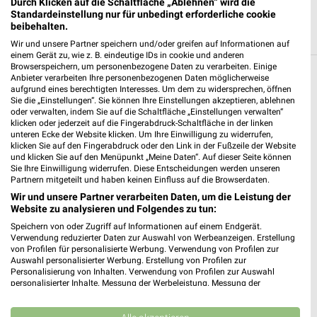
Durch Klicken auf die Schaltfläche „Ablehnen“ wird die
Standardeinstellung nur für unbedingt erforderliche cookie
beibehalten.
Wir und unsere Partner speichern und/oder greifen auf Informationen auf
einem Gerät zu, wie z. B. eindeutige IDs in cookie und anderen
Browserspeichern, um personenbezogene Daten zu verarbeiten. Einige
Anbieter verarbeiten Ihre personenbezogenen Daten möglicherweise
Weitere EDEKA Geschäfte mit Angeboten in
aufgrund eines berechtigten Interesses. Um dem zu widersprechen, öffnen
und um Bad Laasphe
Sie die „Einstellungen“. Sie können Ihre Einstellungen akzeptieren, ablehnen
oder verwalten, indem Sie auf die Schaltfläche „Einstellungen verwalten“
klicken oder jederzeit auf die Fingerabdruck-Schaltfläche in der linken
5 Geschäfte und Orte
unteren Ecke der Website klicken. Um Ihre Einwilligung zu widerrufen,
klicken Sie auf den Fingerabdruck oder den Link in der Fußzeile der Website
und klicken Sie auf den Menüpunkt „Meine Daten“. Auf dieser Seite können
EDEKA Angebote in Biedenkopf - Wallau
Sie Ihre Einwilligung widerrufen. Diese Entscheidungen werden unseren
Partnern mitgeteilt und haben keinen Einfluss auf die Browserdaten.
Biedenkopf - Wallau, Deutschland
❯
Wir und unsere Partner verarbeiten Daten, um die Leistung der
Website zu analysieren und Folgendes zu tun:
383,60 km
Speichern von oder Zugriff auf Informationen auf einem Endgerät.
Verwendung reduzierter Daten zur Auswahl von Werbeanzeigen. Erstellung
von Profilen für personalisierte Werbung. Verwendung von Profilen zur
Auswahl personalisierter Werbung. Erstellung von Profilen zur
EDEKA Frischemarkt Quitadamo GmbH
Personalisierung von Inhalten. Verwendung von Profilen zur Auswahl
Sieg-Lahn-Straße 51
personalisierter Inhalte. Messung der Werbeleistung. Messung der
❯
57334 Bad Laasphe
Performance von Inhalten. Analyse von Zielgruppen durch Statistiken oder
Kombinationen von Daten aus verschiedenen Quellen. Entwicklung und
391,56 km