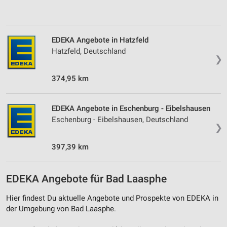
Verwendung von Profilen zur Auswahl
personalisierter Inhalte
EDEKA Angebote in Hatzfeld
Messung der Werbeleistung
Hatzfeld, Deutschland
❯
Messung der Performance von Inhalten
374,95 km
Analyse von Zielgruppen durch Statistiken oder
Kombinationen von Daten aus verschiedenen
Quellen
EDEKA Angebote in Eschenburg - Eibelshausen
Eschenburg - Eibelshausen, Deutschland
❯
Entwicklung und Verbesserung der Angebote
397,39 km
Verwendung reduzierter Daten zur Auswahl von
Inhalten
IAB-Besonderheiten:
EDEKA Angebote für Bad Laasphe
Verwendung genauer Standortdaten
Hier findest Du aktuelle Angebote und Prospekte von EDEKA in
der Umgebung von Bad Laasphe.
Geräte anhand von aktiv angeforderten
Informationen identifizieren