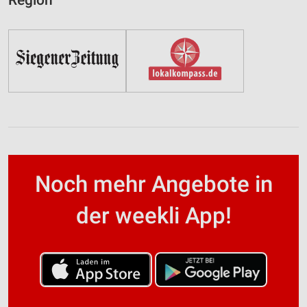
Region
Noch mehr Angebote in
der weekli App!