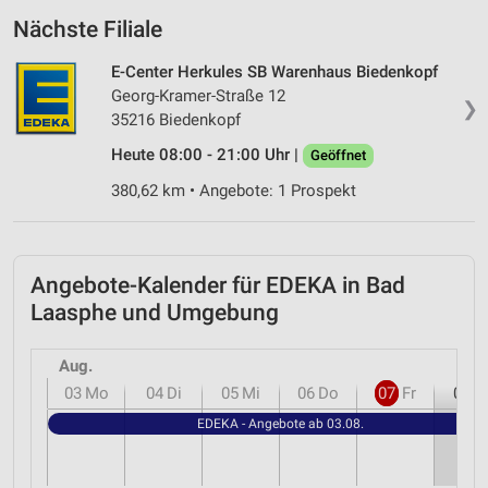
Nächste Filiale
E-Center Herkules SB Warenhaus Biedenkopf
Georg-Kramer-Straße 12
❯
35216 Biedenkopf
Heute 08:00 - 21:00 Uhr |
Geöffnet
380,62 km • Angebote: 1 Prospekt
Angebote-Kalender für EDEKA in Bad
Laasphe und Umgebung
Aug.
03
Mo
04
Di
05
Mi
06
Do
07
Fr
08
S
EDEKA - Angebote ab 03.08.