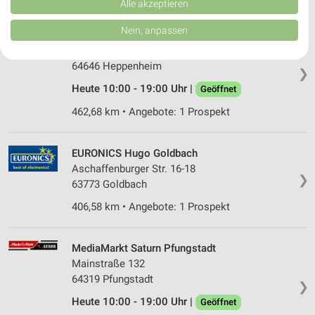
Verbesserung der Angebote. Verwendung reduzierter Daten zur Auswahl
Alle akzeptieren
von Inhalten.
Daten können außerhalb der Europäischen Union weitergegeben und in die
Nein, anpassen
MediaMarkt Saturn Heppenheim
USA gesendet werden.
Tiergartenstr. 7
Ihre Einwilligung und die cookie Richtlinie gelten ausschließlich für diese
Website/App.
64646 Heppenheim
❯
Partnerliste anzeigen (1 IAB-Anbieter)
Heute 10:00 - 19:00 Uhr |
Geöffnet
Wir nutzen Ihre Daten für folgende Zwecke:
462,68 km • Angebote: 1 Prospekt
IAB-Verarbeitungszwecke:
Speichern von oder Zugriff auf Informationen
auf einem Endgerät
EURONICS Hugo Goldbach
Aschaffenburger Str. 16-18
❯
Verwendung reduzierter Daten zur Auswahl von
63773 Goldbach
Werbeanzeigen
406,58 km • Angebote: 1 Prospekt
Erstellung von Profilen für personalisierte
Werbung
MediaMarkt Saturn Pfungstadt
Verwendung von Profilen zur Auswahl
Mainstraße 132
personalisierter Werbung
64319 Pfungstadt
❯
Heute 10:00 - 19:00 Uhr |
Erstellung von Profilen zur Personalisierung
Geöffnet
von Inhalten