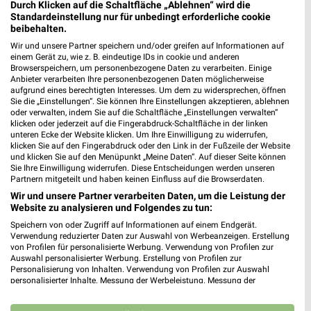
443,06 km • Angebote: 1 Prospekt
Durch Klicken auf die Schaltfläche „Ablehnen“ wird die
Standardeinstellung nur für unbedingt erforderliche cookie
beibehalten.
Vorwerk Shop Darmstadt
Wir und unsere Partner speichern und/oder greifen auf Informationen auf
Eingang Ernst-Ludwig-Straße
einem Gerät zu, wie z. B. eindeutige IDs in cookie und anderen
Browserspeichern, um personenbezogene Daten zu verarbeiten. Einige
64283 Darmstadt
❯
Anbieter verarbeiten Ihre personenbezogenen Daten möglicherweise
aufgrund eines berechtigten Interesses. Um dem zu widersprechen, öffnen
Heute 10:00 - 19:00 Uhr |
Geöffnet
Sie die „Einstellungen“. Sie können Ihre Einstellungen akzeptieren, ablehnen
oder verwalten, indem Sie auf die Schaltfläche „Einstellungen verwalten“
442,83 km
klicken oder jederzeit auf die Fingerabdruck-Schaltfläche in der linken
unteren Ecke der Website klicken. Um Ihre Einwilligung zu widerrufen,
klicken Sie auf den Fingerabdruck oder den Link in der Fußzeile der Website
und klicken Sie auf den Menüpunkt „Meine Daten“. Auf dieser Seite können
Die HIFI-PROFIS HIFI- Darmstadt
Sie Ihre Einwilligung widerrufen. Diese Entscheidungen werden unseren
Grafenstraße 29
Partnern mitgeteilt und haben keinen Einfluss auf die Browserdaten.
❯
64283 Darmstadt
Wir und unsere Partner verarbeiten Daten, um die Leistung der
Website zu analysieren und Folgendes zu tun:
443,18 km • Angebote: 1 Prospekt
Speichern von oder Zugriff auf Informationen auf einem Endgerät.
Verwendung reduzierter Daten zur Auswahl von Werbeanzeigen. Erstellung
von Profilen für personalisierte Werbung. Verwendung von Profilen zur
media@home Die HIFI-PROFIS Darmstadt
Auswahl personalisierter Werbung. Erstellung von Profilen zur
Grafenstraße 29
Personalisierung von Inhalten. Verwendung von Profilen zur Auswahl
❯
personalisierter Inhalte. Messung der Werbeleistung. Messung der
64283 Darmstadt
Performance von Inhalten. Analyse von Zielgruppen durch Statistiken oder
Kombinationen von Daten aus verschiedenen Quellen. Entwicklung und
443,18 km