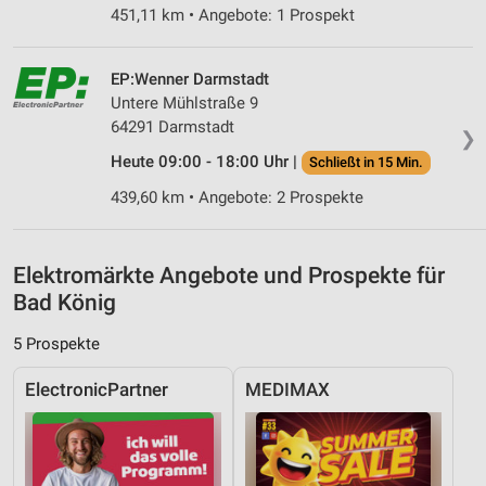
451,11 km • Angebote: 1 Prospekt
Verwendung von Profilen zur Auswahl
personalisierter Inhalte
EP:Wenner Darmstadt
Untere Mühlstraße 9
Messung der Werbeleistung
64291 Darmstadt
❯
Messung der Performance von Inhalten
Heute 09:00 - 18:00 Uhr |
Schließt in 15 Min.
Analyse von Zielgruppen durch Statistiken oder
439,60 km • Angebote: 2 Prospekte
Kombinationen von Daten aus verschiedenen
Quellen
Elektromärkte Angebote und Prospekte für
Entwicklung und Verbesserung der Angebote
Bad König
Verwendung reduzierter Daten zur Auswahl von
Inhalten
5 Prospekte
IAB-Besonderheiten:
ElectronicPartner
MEDIMAX
Verwendung genauer Standortdaten
Geräte anhand von aktiv angeforderten
Informationen identifizieren