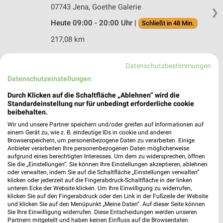
07743 Jena, Goethe Galerie
❯
Heute 09:00 - 20:00 Uhr |
Schließt in 48 Min.
217,08 km
Datenschutzbestimmungen
Ernsting's family Zeitz
Datenschutzeinstellungen
Friedensstraße 23
06712 Zeitz
❯
Durch Klicken auf die Schaltfläche „Ablehnen“ wird die
Standardeinstellung nur für unbedingt erforderliche cookie
Heute 09:00 - 18:00 Uhr |
Geschlossen
beibehalten.
186,38 km
Wir und unsere Partner speichern und/oder greifen auf Informationen auf
einem Gerät zu, wie z. B. eindeutige IDs in cookie und anderen
Browserspeichern, um personenbezogene Daten zu verarbeiten. Einige
Anbieter verarbeiten Ihre personenbezogenen Daten möglicherweise
Ernsting's family Kahla
aufgrund eines berechtigten Interesses. Um dem zu widersprechen, öffnen
Ölwiesenweg 1a - 1e
Sie die „Einstellungen“. Sie können Ihre Einstellungen akzeptieren, ablehnen
oder verwalten, indem Sie auf die Schaltfläche „Einstellungen verwalten“
07768 Kahla
❯
klicken oder jederzeit auf die Fingerabdruck-Schaltfläche in der linken
unteren Ecke der Website klicken. Um Ihre Einwilligung zu widerrufen,
Heute 09:00 - 16:00 Uhr |
Geschlossen
klicken Sie auf den Fingerabdruck oder den Link in der Fußzeile der Website
und klicken Sie auf den Menüpunkt „Meine Daten“. Auf dieser Seite können
227,86 km
Sie Ihre Einwilligung widerrufen. Diese Entscheidungen werden unseren
Partnern mitgeteilt und haben keinen Einfluss auf die Browserdaten.