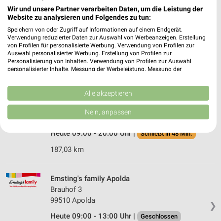
Wir und unsere Partner verarbeiten Daten, um die Leistung der
Ernsting's family Zeitz/ OT Theißen
Website zu analysieren und Folgendes zu tun:
Zeitzer Straße 39
Speichern von oder Zugriff auf Informationen auf einem Endgerät.
06711 Zeitz/ OT Theißen
Verwendung reduzierter Daten zur Auswahl von Werbeanzeigen. Erstellung
❯
von Profilen für personalisierte Werbung. Verwendung von Profilen zur
Heute 08:00 - 20:00 Uhr |
Schließt in 48 Min.
Auswahl personalisierter Werbung. Erstellung von Profilen zur
Personalisierung von Inhalten. Verwendung von Profilen zur Auswahl
183,09 km
personalisierter Inhalte. Messung der Werbeleistung. Messung der
Performance von Inhalten. Analyse von Zielgruppen durch Statistiken oder
Kombinationen von Daten aus verschiedenen Quellen. Entwicklung und
Verbesserung der Angebote. Verwendung reduzierter Daten zur Auswahl
Alle akzeptieren
Ernsting's family Naumburg
von Inhalten.
Weissenfelser Straße 70
Daten können außerhalb der Europäischen Union weitergegeben und in die
Nein, anpassen
USA gesendet werden.
06618 Naumburg
❯
Ihre Einwilligung und die cookie Richtlinie gelten ausschließlich für diese
Heute 09:00 - 20:00 Uhr |
Schließt in 48 Min.
Website/App.
Partnerliste anzeigen (1 IAB-Anbieter)
187,03 km
Wir nutzen Ihre Daten für folgende Zwecke:
IAB-Verarbeitungszwecke:
Ernsting's family Apolda
Speichern von oder Zugriff auf Informationen
Brauhof 3
auf einem Endgerät
99510 Apolda
❯
Heute 09:00 - 13:00 Uhr |
Verwendung reduzierter Daten zur Auswahl von
Geschlossen