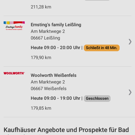
Werbeanzeigen
211,28 km
Erstellung von Profilen für personalisierte
Werbung
Ernsting's family Leißling
Am Marktwege 2
Verwendung von Profilen zur Auswahl
personalisierter Werbung
06667 Leißling
❯
Heute 09:00 - 20:00 Uhr |
Schließt in 48 Min.
Erstellung von Profilen zur Personalisierung
von Inhalten
179,90 km
Verwendung von Profilen zur Auswahl
personalisierter Inhalte
Woolworth Weißenfels
Am Marktwege 2
Messung der Werbeleistung
06667 Weißenfels
❯
Messung der Performance von Inhalten
Heute 09:00 - 19:00 Uhr |
Geschlossen
179,85 km
Analyse von Zielgruppen durch Statistiken oder
Kombinationen von Daten aus verschiedenen
Quellen
Kaufhäuser Angebote und Prospekte für Bad
Entwicklung und Verbesserung der Angebote