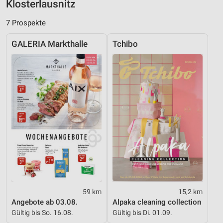
Klosterlausnitz
Verwendung reduzierter Daten zur Auswahl von
7 Prospekte
Inhalten
IAB-Besonderheiten:
GALERIA Markthalle
Tchibo
Verwendung genauer Standortdaten
Geräte anhand von aktiv angeforderten
Informationen identifizieren
Nicht-IAB-Verarbeitungszwecke:
Notwendig
Performance
Funktional
Werbung
59 km
15,2 km
Angebote ab 03.08.
Alpaka cleaning collection
Gültig bis So. 16.08.
Gültig bis Di. 01.09.