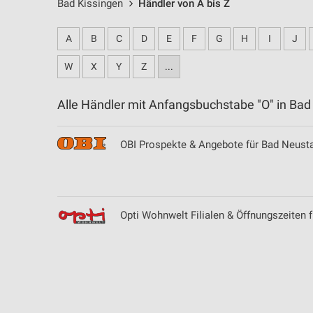
Bad Kissingen
Händler von A bis Z
A
B
C
D
E
F
G
H
I
J
W
X
Y
Z
...
Alle Händler mit Anfangsbuchstabe "O" in Ba
OBI Prospekte & Angebote für Bad Neust
Opti Wohnwelt Filialen & Öffnungszeiten f