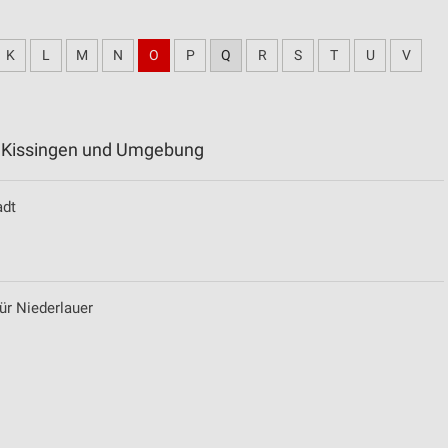
K
L
M
N
O
P
Q
R
S
T
U
V
d Kissingen und Umgebung
adt
ür Niederlauer