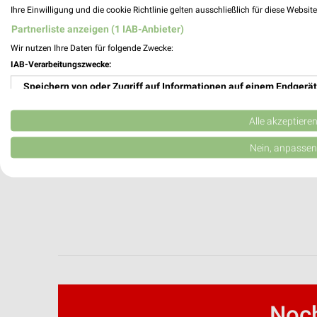
Ihre Einwilligung und die cookie Richtlinie gelten ausschließlich für diese Websit
Partnerliste anzeigen (1 IAB-Anbieter)
Wir nutzen Ihre Daten für folgende Zwecke:
IAB-Verarbeitungszwecke:
Speichern von oder Zugriff auf Informationen auf einem Endgerät
Verwendung reduzierter Daten zur Auswahl von Werbeanzeigen
Alle akzeptiere
Erstellung von Profilen für personalisierte Werbung
Nein, anpassen
Verwendung von Profilen zur Auswahl personalisierter Werbung
Erstellung von Profilen zur Personalisierung von Inhalten
Verwendung von Profilen zur Auswahl personalisierter Inhalte
Messung der Werbeleistung
Messung der Performance von Inhalten
Noch