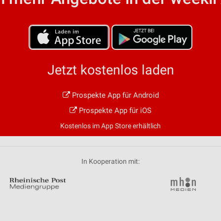
von Daten aus verschiedenen
Jetzt kostenlos laden
Prospekte App für Android
ren
Prospekte App für iOS
Kostenlos im App Store erhältlich
In Kooperation mit: