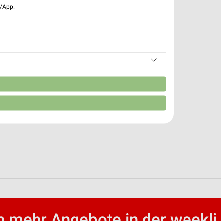
e/App.
n
 mehr Angebote in der weekli