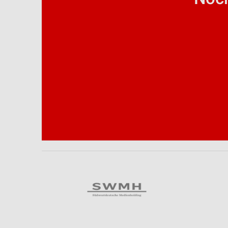
Analyse von Zielgruppen durch Statistiken oder Kombinationen 
Quellen
Entwicklung und Verbesserung der Angebote
Verwendung reduzierter Daten zur Auswahl von Inhalten
IAB-Besonderheiten:
Verwendung genauer Standortdaten
Geräte anhand von aktiv angeforderten Informationen identifizie
Nicht-IAB-Verarbeitungszwecke:
Notwendig
Performance
Funktional
Werbung