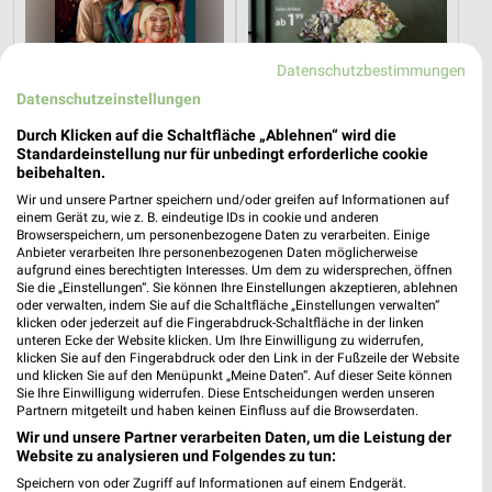
Datenschutzbestimmungen
Datenschutzeinstellungen
Durch Klicken auf die Schaltfläche „Ablehnen“ wird die
Standardeinstellung nur für unbedingt erforderliche cookie
beibehalten.
Wir und unsere Partner speichern und/oder greifen auf Informationen auf
einem Gerät zu, wie z. B. eindeutige IDs in cookie und anderen
0,5 km
0,5 km
Browserspeichern, um personenbezogene Daten zu verarbeiten. Einige
Tchibo Mobil
Herbstliche Deko-Woche
Anbieter verarbeiten Ihre personenbezogenen Daten möglicherweise
aufgrund eines berechtigten Interesses. Um dem zu widersprechen, öffnen
Noch morgen gültig
Gültig bis Di. 01.09.
Sie die „Einstellungen“. Sie können Ihre Einstellungen akzeptieren, ablehnen
oder verwalten, indem Sie auf die Schaltfläche „Einstellungen verwalten“
Kik
NKD
klicken oder jederzeit auf die Fingerabdruck-Schaltfläche in der linken
unteren Ecke der Website klicken. Um Ihre Einwilligung zu widerrufen,
klicken Sie auf den Fingerabdruck oder den Link in der Fußzeile der Website
und klicken Sie auf den Menüpunkt „Meine Daten“. Auf dieser Seite können
Sie Ihre Einwilligung widerrufen. Diese Entscheidungen werden unseren
Partnern mitgeteilt und haben keinen Einfluss auf die Browserdaten.
Wir und unsere Partner verarbeiten Daten, um die Leistung der
Website zu analysieren und Folgendes zu tun:
Speichern von oder Zugriff auf Informationen auf einem Endgerät.