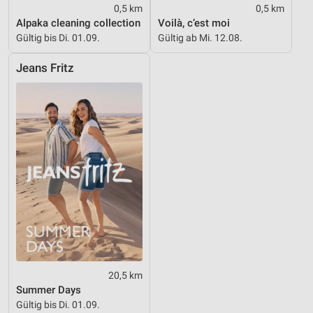
0,5 km
0,5 km
IAB-Besonderheiten:
Alpaka cleaning collection
Voilà, c’est moi
Verwendung genauer Standortdaten
Gültig bis Di. 01.09.
Gültig ab Mi. 12.08.
Geräte anhand von aktiv angeforderten
Jeans Fritz
Informationen identifizieren
Nicht-IAB-Verarbeitungszwecke:
Notwendig
Performance
Funktional
Werbung
20,5 km
Summer Days
Gültig bis Di. 01.09.