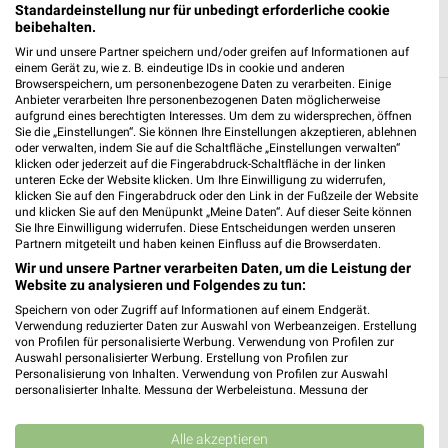
Standardeinstellung nur für unbedingt erforderliche cookie
beibehalten.
Wir und unsere Partner speichern und/oder greifen auf Informationen auf
einem Gerät zu, wie z. B. eindeutige IDs in cookie und anderen
Browserspeichern, um personenbezogene Daten zu verarbeiten. Einige
Anbieter verarbeiten Ihre personenbezogenen Daten möglicherweise
Weitere Kik Geschäfte mit Angeboten in und
aufgrund eines berechtigten Interesses. Um dem zu widersprechen, öffnen
Sie die „Einstellungen“. Sie können Ihre Einstellungen akzeptieren, ablehnen
um Bad Karlshafen
oder verwalten, indem Sie auf die Schaltfläche „Einstellungen verwalten“
klicken oder jederzeit auf die Fingerabdruck-Schaltfläche in der linken
unteren Ecke der Website klicken. Um Ihre Einwilligung zu widerrufen,
5 Geschäfte und Orte
klicken Sie auf den Fingerabdruck oder den Link in der Fußzeile der Website
und klicken Sie auf den Menüpunkt „Meine Daten“. Auf dieser Seite können
Sie Ihre Einwilligung widerrufen. Diese Entscheidungen werden unseren
Kik Angebote in Borgentreich
Partnern mitgeteilt und haben keinen Einfluss auf die Browserdaten.
Borgentreich, Deutschland
Wir und unsere Partner verarbeiten Daten, um die Leistung der
❯
Website zu analysieren und Folgendes zu tun:
Speichern von oder Zugriff auf Informationen auf einem Endgerät.
303,37 km
Verwendung reduzierter Daten zur Auswahl von Werbeanzeigen. Erstellung
von Profilen für personalisierte Werbung. Verwendung von Profilen zur
Auswahl personalisierter Werbung. Erstellung von Profilen zur
Kik Angebote in Hofgeismar Innenstadt
Personalisierung von Inhalten. Verwendung von Profilen zur Auswahl
personalisierter Inhalte. Messung der Werbeleistung. Messung der
Hofgeismar Innenstadt, Deutschland
Performance von Inhalten. Analyse von Zielgruppen durch Statistiken oder
❯
Kombinationen von Daten aus verschiedenen Quellen. Entwicklung und
Verbesserung der Angebote. Verwendung reduzierter Daten zur Auswahl
Alle akzeptieren
297,87 km