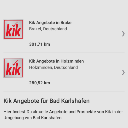
Verwendung von Profilen zur Auswahl
personalisierter Inhalte
Kik Angebote in Brakel
Messung der Werbeleistung
Brakel, Deutschland
❯
Messung der Performance von Inhalten
301,71 km
Analyse von Zielgruppen durch Statistiken oder
Kombinationen von Daten aus verschiedenen
Quellen
Kik Angebote in Holzminden
Holzminden, Deutschland
Entwicklung und Verbesserung der Angebote
❯
Verwendung reduzierter Daten zur Auswahl von
280,52 km
Inhalten
IAB-Besonderheiten:
Kik Angebote für Bad Karlshafen
Verwendung genauer Standortdaten
Hier findest Du aktuelle Angebote und Prospekte von Kik in der
Geräte anhand von aktiv angeforderten
Umgebung von Bad Karlshafen.
Informationen identifizieren