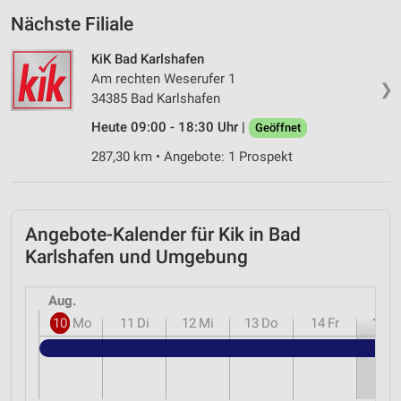
Nächste Filiale
KiK Bad Karlshafen
Am rechten Weserufer 1
❯
34385 Bad Karlshafen
Heute 09:00 - 18:30 Uhr |
Geöffnet
287,30 km • Angebote: 1 Prospekt
Angebote-Kalender für Kik in Bad
Karlshafen und Umgebung
Aug.
10
Mo
11
Di
12
Mi
13
Do
14
Fr
15
S