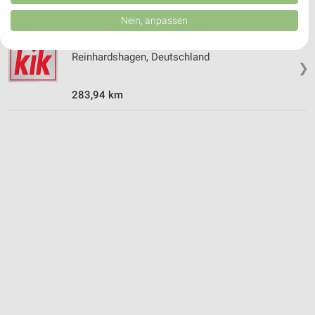
von Inhalten.
Daten können außerhalb der Europäischen Union weitergegeben und in die
Nein, anpassen
USA gesendet werden.
Kik Angebote in Reinhardshagen
Ihre Einwilligung und die cookie Richtlinie gelten ausschließlich für diese
Website/App.
Reinhardshagen, Deutschland
❯
Partnerliste anzeigen (1 IAB-Anbieter)
Wir nutzen Ihre Daten für folgende Zwecke:
283,94 km
IAB-Verarbeitungszwecke:
Speichern von oder Zugriff auf Informationen
auf einem Endgerät
Verwendung reduzierter Daten zur Auswahl von
Werbeanzeigen
Erstellung von Profilen für personalisierte
Werbung
Verwendung von Profilen zur Auswahl
personalisierter Werbung
Erstellung von Profilen zur Personalisierung
von Inhalten