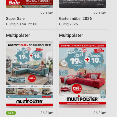
Entwicklung und Verbesserung der Angebote
22,1 km
22,1 km
Verwendung reduzierter Daten zur Auswahl von
Super Sale
Gartenmöbel 2026
Inhalten
Gültig bis Sa. 22.08.
Gültig 2026
IAB-Besonderheiten:
Multipolster
Multipolster
Verwendung genauer Standortdaten
Geräte anhand von aktiv angeforderten
Informationen identifizieren
Nicht-IAB-Verarbeitungszwecke:
Notwendig
Performance
Funktional
Werbung
36,3 km
36,3 km