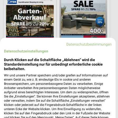
Datenschutzbestimmungen
Datenschutzeinstellungen
Durch Klicken auf die Schaltfläche „Ablehnen“ wird die
Standardeinstellung nur für unbedingt erforderliche cookie
5,4 km
5,4 km
beibehalten.
Gartenabverkauf
Spare bis zu 70%
Wir und unsere Partner speichern und/oder greifen auf Informationen auf
Gültig bis Sa. 15.08.
Gültig bis Sa. 15.08.
einem Gerät zu, wie z. B. eindeutige IDs in cookie und anderen
Browserspeichern, um personenbezogene Daten zu verarbeiten. Einige
ROLLER
kabs
Anbieter verarbeiten Ihre personenbezogenen Daten möglicherweise
aufgrund eines berechtigten Interesses. Um dem zu widersprechen, öffnen
Sie die „Einstellungen“. Sie können Ihre Einstellungen akzeptieren, ablehnen
oder verwalten, indem Sie auf die Schaltfläche „Einstellungen verwalten“
klicken oder jederzeit auf die Fingerabdruck-Schaltfläche in der linken
unteren Ecke der Website klicken. Um Ihre Einwilligung zu widerrufen,
klicken Sie auf den Fingerabdruck oder den Link in der Fußzeile der Website
und klicken Sie auf den Menüpunkt „Meine Daten“. Auf dieser Seite können