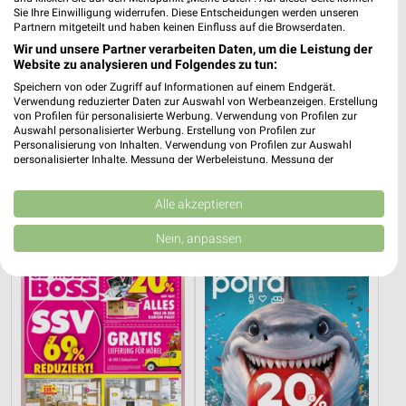
Sie Ihre Einwilligung widerrufen. Diese Entscheidungen werden unseren
Partnern mitgeteilt und haben keinen Einfluss auf die Browserdaten.
Wir und unsere Partner verarbeiten Daten, um die Leistung der
Website zu analysieren und Folgendes zu tun:
Speichern von oder Zugriff auf Informationen auf einem Endgerät.
Verwendung reduzierter Daten zur Auswahl von Werbeanzeigen. Erstellung
von Profilen für personalisierte Werbung. Verwendung von Profilen zur
Auswahl personalisierter Werbung. Erstellung von Profilen zur
Personalisierung von Inhalten. Verwendung von Profilen zur Auswahl
personalisierter Inhalte. Messung der Werbeleistung. Messung der
6,9 km
12,3 km
Performance von Inhalten. Analyse von Zielgruppen durch Statistiken oder
Gartenliebe
Große Lagerräumung
Kombinationen von Daten aus verschiedenen Quellen. Entwicklung und
Gültig bis Sa. 26.09.
Gültig bis Do. 27.08.
Verbesserung der Angebote. Verwendung reduzierter Daten zur Auswahl
Alle akzeptieren
von Inhalten.
Daten können außerhalb der Europäischen Union weitergegeben und in die
Nein, anpassen
Möbel Boss
porta
USA gesendet werden.
Ihre Einwilligung und die cookie Richtlinie gelten ausschließlich für diese
Website/App.
Partnerliste anzeigen (1 IAB-Anbieter)
Wir nutzen Ihre Daten für folgende Zwecke:
IAB-Verarbeitungszwecke:
Speichern von oder Zugriff auf Informationen
auf einem Endgerät