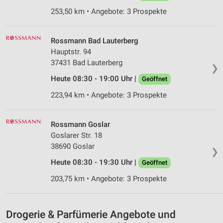
Werbeanzeigen
253,50 km • Angebote: 3 Prospekte
Erstellung von Profilen für personalisierte
Werbung
Rossmann Bad Lauterberg
Hauptstr. 94
Verwendung von Profilen zur Auswahl
personalisierter Werbung
37431 Bad Lauterberg
❯
Heute 08:30 - 19:00 Uhr |
Geöffnet
Erstellung von Profilen zur Personalisierung
von Inhalten
223,94 km • Angebote: 3 Prospekte
Verwendung von Profilen zur Auswahl
personalisierter Inhalte
Rossmann Goslar
Goslarer Str. 18
Messung der Werbeleistung
38690 Goslar
❯
Messung der Performance von Inhalten
Heute 08:30 - 19:30 Uhr |
Geöffnet
203,75 km • Angebote: 3 Prospekte
Analyse von Zielgruppen durch Statistiken oder
Kombinationen von Daten aus verschiedenen
Quellen
Drogerie & Parfümerie Angebote und
Entwicklung und Verbesserung der Angebote