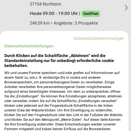
37154 Northeim
❯
Heute 09:00 - 19:00 Uhr |
Geöffnet
249,59 km • Angebote: 3 Prospekte
Datenschutzbestimmungen
Rossmann Bockenem
Datenschutzeinstellungen
Thornburyplatz 4
31167 Bockenem
Durch Klicken auf die Schaltfläche „Ablehnen“ wird die
❯
Standardeinstellung nur für unbedingt erforderliche cookie
Heute 08:00 - 20:00 Uhr |
Geöffnet
beibehalten.
229,73 km • Angebote: 3 Prospekte
Wir und unsere Partner speichern und/oder greifen auf Informationen auf
einem Gerät zu, wie z. B. eindeutige IDs in cookie und anderen
Browserspeichern, um personenbezogene Daten zu verarbeiten. Einige
Anbieter verarbeiten Ihre personenbezogenen Daten möglicherweise
Rossmann Bad Harzburg
aufgrund eines berechtigten Interesses. Um dem zu widersprechen, öffnen
Herzog-Wilhelm-Str. 39-41
Sie die „Einstellungen“. Sie können Ihre Einstellungen akzeptieren, ablehnen
oder verwalten, indem Sie auf die Schaltfläche „Einstellungen verwalten“
38667 Bad Harzburg
❯
klicken oder jederzeit auf die Fingerabdruck-Schaltfläche in der linken
unteren Ecke der Website klicken. Um Ihre Einwilligung zu widerrufen,
Heute 08:30 - 19:00 Uhr |
Geöffnet
klicken Sie auf den Fingerabdruck oder den Link in der Fußzeile der Website
und klicken Sie auf den Menüpunkt „Meine Daten“. Auf dieser Seite können
206,45 km • Angebote: 3 Prospekte
Sie Ihre Einwilligung widerrufen. Diese Entscheidungen werden unseren
Partnern mitgeteilt und haben keinen Einfluss auf die Browserdaten.