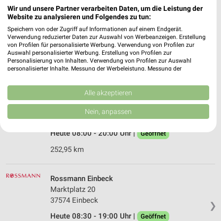
Wir und unsere Partner verarbeiten Daten, um die Leistung der
dm Bad Harzburg
Website zu analysieren und Folgendes zu tun:
Ilsenburger Straße 6
Speichern von oder Zugriff auf Informationen auf einem Endgerät.
38667 Bad Harzburg
Verwendung reduzierter Daten zur Auswahl von Werbeanzeigen. Erstellung
❯
von Profilen für personalisierte Werbung. Verwendung von Profilen zur
Heute 08:00 - 20:00 Uhr |
Geöffnet
Auswahl personalisierter Werbung. Erstellung von Profilen zur
Personalisierung von Inhalten. Verwendung von Profilen zur Auswahl
206,15 km
personalisierter Inhalte. Messung der Werbeleistung. Messung der
Performance von Inhalten. Analyse von Zielgruppen durch Statistiken oder
Kombinationen von Daten aus verschiedenen Quellen. Entwicklung und
Verbesserung der Angebote. Verwendung reduzierter Daten zur Auswahl
Alle akzeptieren
dm Einbeck
von Inhalten.
Grimsehlstraße 40a
Daten können außerhalb der Europäischen Union weitergegeben und in die
Nein, anpassen
USA gesendet werden.
37574 Einbeck
❯
Ihre Einwilligung und die cookie Richtlinie gelten ausschließlich für diese
Heute 08:00 - 20:00 Uhr |
Geöffnet
Website/App.
Partnerliste anzeigen (1 IAB-Anbieter)
252,95 km
Wir nutzen Ihre Daten für folgende Zwecke:
IAB-Verarbeitungszwecke:
Rossmann Einbeck
Speichern von oder Zugriff auf Informationen
Marktplatz 20
auf einem Endgerät
37574 Einbeck
❯
Heute 08:30 - 19:00 Uhr |
Verwendung reduzierter Daten zur Auswahl von
Geöffnet