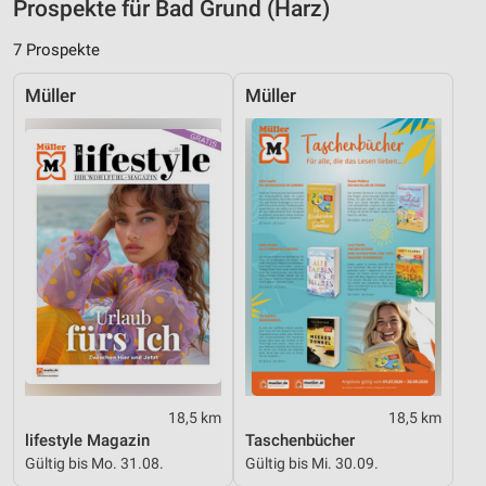
Prospekte für Bad Grund (Harz)
Verwendung reduzierter Daten zur Auswahl von
7 Prospekte
Inhalten
IAB-Besonderheiten:
Müller
Müller
Verwendung genauer Standortdaten
Geräte anhand von aktiv angeforderten
Informationen identifizieren
Nicht-IAB-Verarbeitungszwecke:
Notwendig
Performance
Funktional
Werbung
18,5 km
18,5 km
lifestyle Magazin
Taschenbücher
Gültig bis Mo. 31.08.
Gültig bis Mi. 30.09.