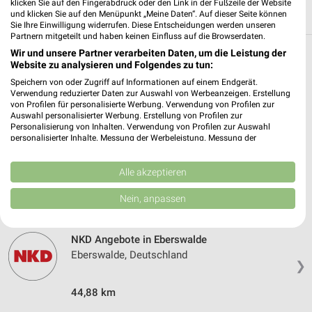
klicken Sie auf den Fingerabdruck oder den Link in der Fußzeile der Website
und klicken Sie auf den Menüpunkt „Meine Daten“. Auf dieser Seite können
Sie Ihre Einwilligung widerrufen. Diese Entscheidungen werden unseren
Partnern mitgeteilt und haben keinen Einfluss auf die Browserdaten.
Wir und unsere Partner verarbeiten Daten, um die Leistung der
Weitere NKD Geschäfte mit Angeboten in
Website zu analysieren und Folgendes zu tun:
und um Bad Freienwalde (Oder)
Speichern von oder Zugriff auf Informationen auf einem Endgerät.
Verwendung reduzierter Daten zur Auswahl von Werbeanzeigen. Erstellung
von Profilen für personalisierte Werbung. Verwendung von Profilen zur
5 Geschäfte und Orte
Auswahl personalisierter Werbung. Erstellung von Profilen zur
Personalisierung von Inhalten. Verwendung von Profilen zur Auswahl
personalisierter Inhalte. Messung der Werbeleistung. Messung der
NKD Angebote in Wriezen
Performance von Inhalten. Analyse von Zielgruppen durch Statistiken oder
Wriezen, Deutschland
Kombinationen von Daten aus verschiedenen Quellen. Entwicklung und
❯
Verbesserung der Angebote. Verwendung reduzierter Daten zur Auswahl
Alle akzeptieren
von Inhalten.
Daten können außerhalb der Europäischen Union weitergegeben und in die
54,21 km
Nein, anpassen
USA gesendet werden.
Ihre Einwilligung und die cookie Richtlinie gelten ausschließlich für diese
Website/App.
NKD Angebote in Eberswalde
Partnerliste anzeigen (1 IAB-Anbieter)
Eberswalde, Deutschland
❯
Wir nutzen Ihre Daten für folgende Zwecke:
IAB-Verarbeitungszwecke:
44,88 km
Speichern von oder Zugriff auf Informationen