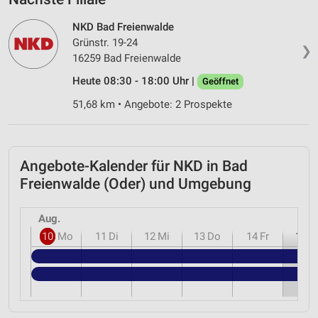
NKD Bad Freienwalde
Grünstr. 19-24
❯
16259 Bad Freienwalde
Heute 08:30 - 18:00 Uhr |
Geöffnet
51,68 km • Angebote: 2 Prospekte
Angebote-Kalender für NKD in Bad
Freienwalde (Oder) und Umgebung
Aug.
10
Mo
11
Di
12
Mi
13
Do
14
Fr
15
S