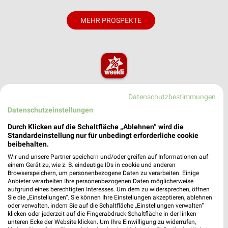
MEHR PROSPEKTE
weekli - Prospekte & Angebote App
Datenschutzbestimmungen
Alle NKD Angebote immer griffbereit – mit der kostenlosen
Datenschutzeinstellungen
weekli App für iOS & Android.
Durch Klicken auf die Schaltfläche „Ablehnen“ wird die
Standardeinstellung nur für unbedingt erforderliche cookie
✔
Standortgenaue Angebote
beibehalten.
✔
Folge deinem Lieblingshändler
Wir und unsere Partner speichern und/oder greifen auf Informationen auf
✔
Push-Benachrichtigungen bei neuen Prospekten
einem Gerät zu, wie z. B. eindeutige IDs in cookie und anderen
✔
Einkaufsliste - Einkauf stressfrei planen
Browserspeichern, um personenbezogene Daten zu verarbeiten. Einige
Anbieter verarbeiten Ihre personenbezogenen Daten möglicherweise
aufgrund eines berechtigten Interesses. Um dem zu widersprechen, öffnen
Sie die „Einstellungen“. Sie können Ihre Einstellungen akzeptieren, ablehnen
JETZT LADEN UND SPAREN!
oder verwalten, indem Sie auf die Schaltfläche „Einstellungen verwalten“
klicken oder jederzeit auf die Fingerabdruck-Schaltfläche in der linken
unteren Ecke der Website klicken. Um Ihre Einwilligung zu widerrufen,