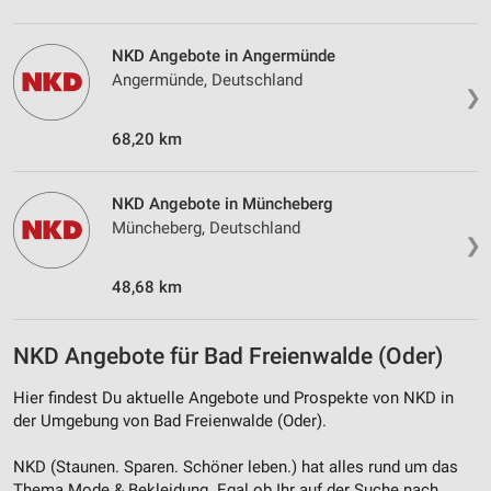
Quellen
Entwicklung und Verbesserung der Angebote
NKD Angebote in Angermünde
Angermünde, Deutschland
❯
Verwendung reduzierter Daten zur Auswahl von
Inhalten
68,20 km
IAB-Besonderheiten:
Verwendung genauer Standortdaten
NKD Angebote in Müncheberg
Müncheberg, Deutschland
Geräte anhand von aktiv angeforderten
❯
Informationen identifizieren
48,68 km
Nicht-IAB-Verarbeitungszwecke:
Notwendig
NKD Angebote für Bad Freienwalde (Oder)
Performance
Hier findest Du aktuelle Angebote und Prospekte von NKD in
Funktional
der Umgebung von Bad Freienwalde (Oder).
Werbung
NKD (Staunen. Sparen. Schöner leben.) hat alles rund um das
Thema Mode & Bekleidung. Egal ob Ihr auf der Suche nach