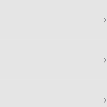
❯
❯
❯