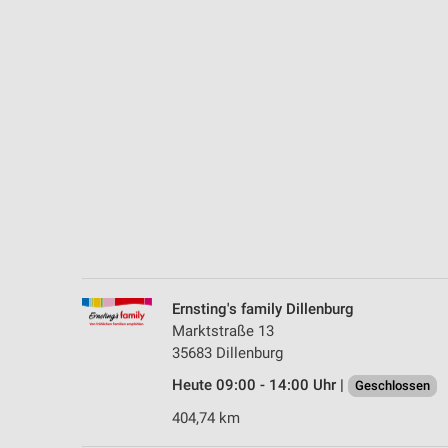
Messung der Performance von Inhalten
Analyse von Zielgruppen durch Statistiken oder Kombinationen 
Quellen
Entwicklung und Verbesserung der Angebote
Verwendung reduzierter Daten zur Auswahl von Inhalten
IAB-Besonderheiten:
Verwendung genauer Standortdaten
Geräte anhand von aktiv angeforderten Informationen identifizie
Nicht-IAB-Verarbeitungszwecke:
Ernsting's family Dillenburg
Notwendig
Marktstraße 13
35683 Dillenburg
Performance
Heute 09:00 - 14:00 Uhr |
Geschlossen
Funktional
404,74 km
Werbung