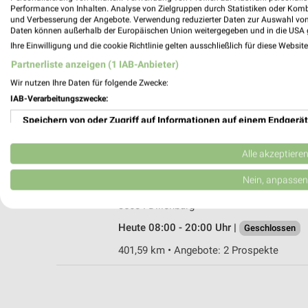
Performance von Inhalten. Analyse von Zielgruppen durch Statistiken oder Kom
und Verbesserung der Angebote. Verwendung reduzierter Daten zur Auswahl von
Daten können außerhalb der Europäischen Union weitergegeben und in die USA 
Ihre Einwilligung und die cookie Richtlinie gelten ausschließlich für diese Websit
Rossmann Steffenberg
Partnerliste anzeigen (1 IAB-Anbieter)
Schelde-Lahn-Str. 31
Wir nutzen Ihre Daten für folgende Zwecke:
35239 Steffenberg
IAB-Verarbeitungszwecke:
Heute 08:30 - 19:00 Uhr |
Geschlossen
Speichern von oder Zugriff auf Informationen auf einem Endgerät
388,05 km • Angebote: 2 Prospekte
Verwendung reduzierter Daten zur Auswahl von Werbeanzeigen
Alle akzeptiere
Rossmann Dillenburg
Erstellung von Profilen für personalisierte Werbung
Nein, anpassen
Hauptstr. 113c
Verwendung von Profilen zur Auswahl personalisierter Werbung
35684 Dillenburg
Heute 08:00 - 20:00 Uhr |
Geschlossen
Erstellung von Profilen zur Personalisierung von Inhalten
401,59 km • Angebote: 2 Prospekte
Verwendung von Profilen zur Auswahl personalisierter Inhalte
Messung der Werbeleistung