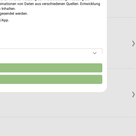
binationen von Daten aus verschiedenen Quellen. Entwicklung
 Inhalten.
gesendet werden.
e/App.
❯
n
❯