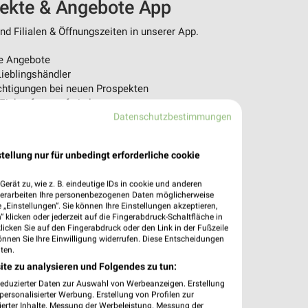
pekte & Angebote App
d Filialen & Öffnungszeiten in unserer App.
e Angebote
ieblingshändler
htigungen bei neuen Prospekten
 Einkauf stressfrei planen
Datenschutzbestimmungen
 App jetzt laden oder QR-Code scannen.
tellung nur für unbedingt erforderliche cookie
erät zu, wie z. B. eindeutige IDs in cookie und anderen
verarbeiten Ihre personenbezogenen Daten möglicherweise
„Einstellungen“. Sie können Ihre Einstellungen akzeptieren,
 klicken oder jederzeit auf die Fingerabdruck-Schaltfläche in
klicken Sie auf den Fingerabdruck oder den Link in der Fußzeile
önnen Sie Ihre Einwilligung widerrufen. Diese Entscheidungen
ten.
ite zu analysieren und Folgendes zu tun:
reduzierter Daten zur Auswahl von Werbeanzeigen. Erstellung
ersonalisierter Werbung. Erstellung von Profilen zur
ierter Inhalte. Messung der Werbeleistung. Messung der