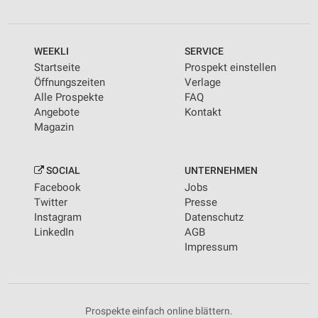
Kombinationen von Daten aus verschiedenen
Quellen
WEEKLI
SERVICE
Entwicklung und Verbesserung der Angebote
Startseite
Prospekt einstellen
Verwendung reduzierter Daten zur Auswahl von
Öffnungszeiten
Verlage
Inhalten
Alle Prospekte
FAQ
Angebote
Kontakt
IAB-Besonderheiten:
Magazin
Verwendung genauer Standortdaten
Geräte anhand von aktiv angeforderten
SOCIAL
UNTERNEHMEN
Informationen identifizieren
Facebook
Jobs
Twitter
Presse
Nicht-IAB-Verarbeitungszwecke:
Instagram
Datenschutz
Notwendig
LinkedIn
AGB
Impressum
Performance
Funktional
Prospekte einfach online blättern.
Werbung