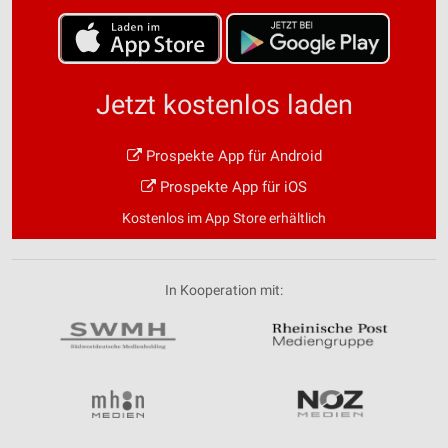
Speichern von oder Zugriff auf Informationen
auf einem Endgerät
Verwendung reduzierter Daten zur Auswahl von
Werbeanzeigen
Jetzt kostenlos laden
Erstellung von Profilen für personalisierte
Werbung
Prospekte App für Android
Prospekte App für iOS
Verwendung von Profilen zur Auswahl
personalisierter Werbung
Kostenlos im App Store erhältlich
Erstellung von Profilen zur Personalisierung
von Inhalten
In Kooperation mit:
Verwendung von Profilen zur Auswahl
personalisierter Inhalte
Messung der Werbeleistung
Messung der Performance von Inhalten
Analyse von Zielgruppen durch Statistiken oder