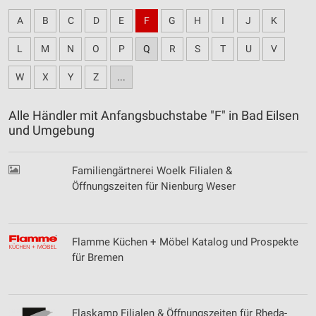
A
B
C
D
E
F
G
H
I
J
K
L
M
N
O
P
Q
R
S
T
U
V
W
X
Y
Z
...
Alle Händler mit Anfangsbuchstabe "F" in Bad Eilsen
und Umgebung
Familiengärtnerei Woelk Filialen &
Öffnungszeiten für Nienburg Weser
Flamme Küchen + Möbel Katalog und Prospekte
für Bremen
Flaskamp Filialen & Öffnungszeiten für Rheda-