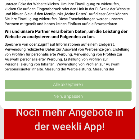
unteren Ecke der Website klicken. Um Ihre Einwilligung zu widerrufen,
klicken Sie auf den Fingerabdruck oder den Link in der Fußzeile der Website
und klicken Sie auf den Menüpunkt „Meine Daten“. Auf dieser Seite können
Fressnapf - aktueller Prospekt mit Angeboten für
Sie Ihre Einwilligung widerrufen. Diese Entscheidungen werden unseren
Bückeburg
Partnern mitgeteilt und haben keinen Einfluss auf die Browserdaten.
Wir und unsere Partner verarbeiten Daten, um die Leistung der
Website zu analysieren und Folgendes zu tun:
Speichern von oder Zugriff auf Informationen auf einem Endgerät.
futureFit Filialen & Öffnungszeiten für Garbsen
Verwendung reduzierter Daten zur Auswahl von Werbeanzeigen. Erstellung
von Profilen für personalisierte Werbung. Verwendung von Profilen zur
Auswahl personalisierter Werbung. Erstellung von Profilen zur
Personalisierung von Inhalten. Verwendung von Profilen zur Auswahl
personalisierter Inhalte. Messung der Werbeleistung. Messung der
Performance von Inhalten. Analyse von Zielgruppen durch Statistiken oder
Kombinationen von Daten aus verschiedenen Quellen. Entwicklung und
Verbesserung der Angebote. Verwendung reduzierter Daten zur Auswahl
Alle akzeptieren
von Inhalten.
Daten können außerhalb der Europäischen Union weitergegeben und in die
Nein, anpassen
USA gesendet werden.
Ihre Einwilligung und die cookie Richtlinie gelten ausschließlich für diese
Noch mehr Angebote in
Website/App.
Partnerliste anzeigen (1 IAB-Anbieter)
der weekli App!
Wir nutzen Ihre Daten für folgende Zwecke:
IAB-Verarbeitungszwecke: