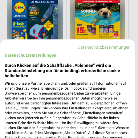
Datenschutzbestimmungen
Datenschutzeinstellungen
Durch Klicken auf die Schaltfläche „Ablehnen“ wird die
Standardeinstellung nur für unbedingt erforderliche cookie
beibehalten.
Wir und unsere Partner speichern und/oder greifen auf Informationen auf
0,4 km
15,1 km
einem Gerät zu, wie z. B. eindeutige IDs in cookie und anderen
Angebote ab 03.08.
Sommer Knaller
Browserspeichern, um personenbezogene Daten zu verarbeiten. Einige
Noch heute gültig
Noch heute gültig
Anbieter verarbeiten Ihre personenbezogenen Daten möglicherweise
aufgrund eines berechtigten Interesses. Um dem zu widersprechen, öffnen
Sie die „Einstellungen“. Sie können Ihre Einstellungen akzeptieren, ablehnen
SIEMES Schuhcenter
hagebaumarkt
oder verwalten, indem Sie auf die Schaltfläche „Einstellungen verwalten“
klicken oder jederzeit auf die Fingerabdruck-Schaltfläche in der linken
unteren Ecke der Website klicken. Um Ihre Einwilligung zu widerrufen,
klicken Sie auf den Fingerabdruck oder den Link in der Fußzeile der Website
und klicken Sie auf den Menüpunkt „Meine Daten“. Auf dieser Seite können
Sie Ihre Einwilligung widerrufen. Diese Entscheidungen werden unseren