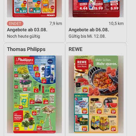
Entwicklung und Verbesserung der Angebote
Verwendung reduzierter Daten zur Auswahl von
Inhalten
7,9 km
10,5 km
Angebote ab 03.08.
Angebote ab 06.08.
IAB-Besonderheiten:
Noch heute gültig
Gültig bis Mi. 12.08.
Verwendung genauer Standortdaten
Thomas Philipps
REWE
Geräte anhand von aktiv angeforderten
Informationen identifizieren
Nicht-IAB-Verarbeitungszwecke:
Notwendig
Performance
Funktional
Werbung