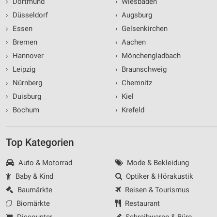
›
Dortmund
›
Wiesbaden
›
Düsseldorf
›
Augsburg
›
Essen
›
Gelsenkirchen
›
Bremen
›
Aachen
›
Hannover
›
Mönchengladbach
›
Leipzig
›
Braunschweig
›
Nürnberg
›
Chemnitz
›
Duisburg
›
Kiel
›
Bochum
›
Krefeld
Top Kategorien
Auto & Motorrad
Mode & Bekleidung
Baby & Kind
Optiker & Hörakustik
Baumärkte
Reisen & Tourismus
Biomärkte
Restaurant
Discounter
Schreibwaren & Büro