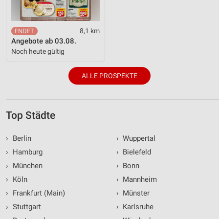
8,1 km
Angebote ab 03.08.
Noch heute gültig
ALLE PROSPEKTE
Top Städte
›
Berlin
›
Wuppertal
›
Hamburg
›
Bielefeld
›
München
›
Bonn
›
Köln
›
Mannheim
›
Frankfurt (Main)
›
Münster
›
Stuttgart
›
Karlsruhe