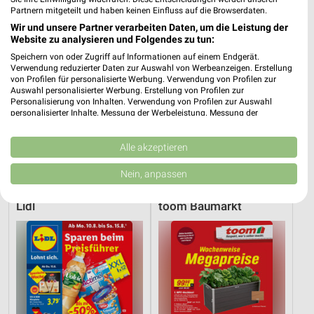
Partnern mitgeteilt und haben keinen Einfluss auf die Browserdaten.
Wir und unsere Partner verarbeiten Daten, um die Leistung der
Website zu analysieren und Folgendes zu tun:
Speichern von oder Zugriff auf Informationen auf einem Endgerät.
Verwendung reduzierter Daten zur Auswahl von Werbeanzeigen. Erstellung
von Profilen für personalisierte Werbung. Verwendung von Profilen zur
Auswahl personalisierter Werbung. Erstellung von Profilen zur
Personalisierung von Inhalten. Verwendung von Profilen zur Auswahl
personalisierter Inhalte. Messung der Werbeleistung. Messung der
Performance von Inhalten. Analyse von Zielgruppen durch Statistiken oder
Kombinationen von Daten aus verschiedenen Quellen. Entwicklung und
15,1 km
17,5 km
Verbesserung der Angebote. Verwendung reduzierter Daten zur Auswahl
Alle akzeptieren
von Inhalten.
Angebote ab 08.08.
Angebote ab 25.07.
Daten können außerhalb der Europäischen Union weitergegeben und in die
Nein, anpassen
Gültig bis Sa. 15.08.
Noch heute gültig
USA gesendet werden.
Ihre Einwilligung und die cookie Richtlinie gelten ausschließlich für diese
Lidl
toom Baumarkt
Website/App.
Partnerliste anzeigen (1 IAB-Anbieter)
Wir nutzen Ihre Daten für folgende Zwecke:
IAB-Verarbeitungszwecke:
Speichern von oder Zugriff auf Informationen
auf einem Endgerät