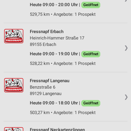
Verwendung reduzierter Daten zur Auswahl von
Heute 09:00 - 20:00 Uhr |
Geöffnet
Werbeanzeigen
529,75 km • Angebote: 1 Prospekt
Erstellung von Profilen für personalisierte
Werbung
Fressnapf Erbach
Verwendung von Profilen zur Auswahl
Heinrich-Hammer Straße 17
personalisierter Werbung
89155 Erbach
❯
Erstellung von Profilen zur Personalisierung
Heute 09:00 - 19:00 Uhr |
Geöffnet
von Inhalten
528,22 km • Angebote: 1 Prospekt
Verwendung von Profilen zur Auswahl
personalisierter Inhalte
Fressnapf Langenau
Messung der Werbeleistung
Benzstraße 6
89129 Langenau
❯
Messung der Performance von Inhalten
Heute 09:00 - 18:00 Uhr |
Geöffnet
Analyse von Zielgruppen durch Statistiken oder
503,27 km • Angebote: 1 Prospekt
Kombinationen von Daten aus verschiedenen
Quellen
Fressnapf Neckartenzlingen