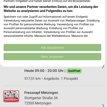
Partnern mitgeteilt und haben keinen Einfluss auf die Browserdaten.
Wir und unsere Partner verarbeiten Daten, um die Leistung der
Website zu analysieren und Folgendes zu tun:
Kölle Zoo Ulm
Speichern von oder Zugriff auf Informationen auf einem Endgerät.
Blaubeurer Straße 26
Verwendung reduzierter Daten zur Auswahl von Werbeanzeigen. Erstellung
89077 Ulm
von Profilen für personalisierte Werbung. Verwendung von Profilen zur
❯
Auswahl personalisierter Werbung. Erstellung von Profilen zur
Heute 09:00 - 20:00 Uhr |
Geöffnet
Personalisierung von Inhalten. Verwendung von Profilen zur Auswahl
personalisierter Inhalte. Messung der Werbeleistung. Messung der
518,17 km
Performance von Inhalten. Analyse von Zielgruppen durch Statistiken oder
Kombinationen von Daten aus verschiedenen Quellen. Entwicklung und
Verbesserung der Angebote. Verwendung reduzierter Daten zur Auswahl
Alle akzeptieren
von Inhalten.
Fressnapf Neu-Ulm
Daten können außerhalb der Europäischen Union weitergegeben und in die
Nein, anpassen
Im Starkfeld 1
USA gesendet werden.
89231 Neu Ulm
Ihre Einwilligung und die cookie Richtlinie gelten ausschließlich für diese
❯
Website/App.
Heute 09:00 - 20:00 Uhr |
Geöffnet
Partnerliste anzeigen (1 IAB-Anbieter)
517,51 km • Angebote: 1 Prospekt
Wir nutzen Ihre Daten für folgende Zwecke:
IAB-Verarbeitungszwecke:
Fressnapf Metzingen
Speichern von oder Zugriff auf Informationen
auf einem Endgerät
Stuttgarter Straße 54
72555 Metzingen
❯