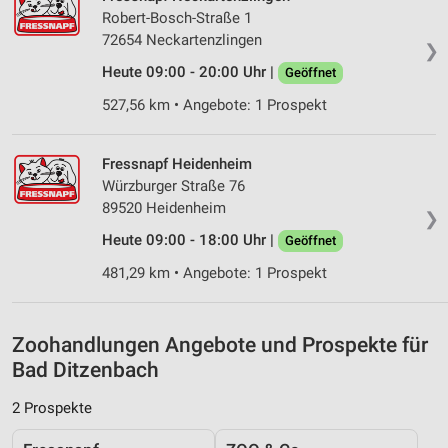
Entwicklung und Verbesserung der Angebote
Robert-Bosch-Straße 1
72654 Neckartenzlingen
Verwendung reduzierter Daten zur Auswahl von
❯
Inhalten
Heute 09:00 - 20:00 Uhr |
Geöffnet
IAB-Besonderheiten:
527,56 km • Angebote: 1 Prospekt
Verwendung genauer Standortdaten
Geräte anhand von aktiv angeforderten
Fressnapf Heidenheim
Informationen identifizieren
Würzburger Straße 76
89520 Heidenheim
Nicht-IAB-Verarbeitungszwecke:
❯
Heute 09:00 - 18:00 Uhr |
Geöffnet
Notwendig
481,29 km • Angebote: 1 Prospekt
Performance
Funktional
Zoohandlungen Angebote und Prospekte für
Bad Ditzenbach
Werbung
2 Prospekte