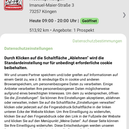
Imanuel-Maier-Straße 3
73257 Köngen
❯
Heute 09:00 - 20:00 Uhr |
Geöffnet
513,92 km • Angebote: 1 Prospekt
Datenschutzbestimmungen
Fressnapf Schorndorf
Datenschutzeinstellungen
Stuttgarter Straße 10
Durch Klicken auf die Schaltfläche „Ablehnen“ wird die
73614 Schorndorf
❯
Standardeinstellung nur für unbedingt erforderliche cookie
beibehalten.
Heute 09:00 - 18:00 Uhr |
Geöffnet
Wir und unsere Partner speichern und/oder greifen auf Informationen auf
495,41 km • Angebote: 1 Prospekt
einem Gerät zu, wie z. B. eindeutige IDs in cookie und anderen
Browserspeichern, um personenbezogene Daten zu verarbeiten. Einige
Anbieter verarbeiten Ihre personenbezogenen Daten möglicherweise
aufgrund eines berechtigten Interesses. Um dem zu widersprechen, öffnen
Fressnapf Deizisau
Sie die „Einstellungen“. Sie können Ihre Einstellungen akzeptieren, ablehnen
Esslinger Straße 14
oder verwalten, indem Sie auf die Schaltfläche „Einstellungen verwalten“
klicken oder jederzeit auf die Fingerabdruck-Schaltfläche in der linken
73779 Deizisau
❯
unteren Ecke der Website klicken. Um Ihre Einwilligung zu widerrufen,
klicken Sie auf den Fingerabdruck oder den Link in der Fußzeile der Website
Heute 09:00 - 20:00 Uhr |
Geöffnet
und klicken Sie auf den Menüpunkt „Meine Daten“. Auf dieser Seite können
Sie Ihre Einwilligung widerrufen. Diese Entscheidungen werden unseren
509,47 km • Angebote: 1 Prospekt