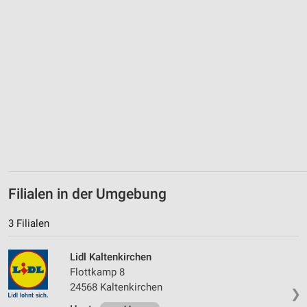
Geräte anhand von aktiv angeforderten
Informationen identifizieren
Nicht-IAB-Verarbeitungszwecke:
Notwendig
Performance
Funktional
Werbung
Filialen in der Umgebung
3 Filialen
Lidl Kaltenkirchen
Flottkamp 8
24568 Kaltenkirchen
❯