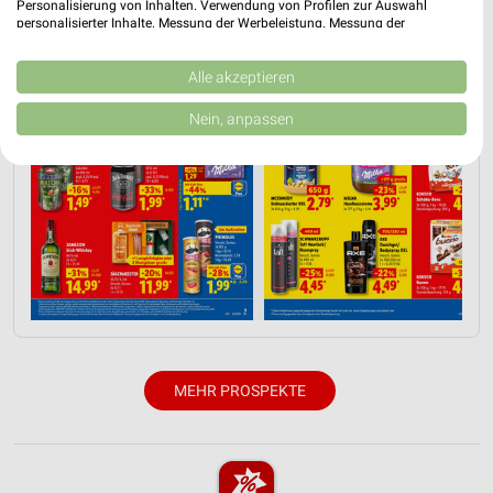
Personalisierung von Inhalten. Verwendung von Profilen zur Auswahl
personalisierter Inhalte. Messung der Werbeleistung. Messung der
Performance von Inhalten. Analyse von Zielgruppen durch Statistiken oder
Kombinationen von Daten aus verschiedenen Quellen. Entwicklung und
Verbesserung der Angebote. Verwendung reduzierter Daten zur Auswahl
Alle akzeptieren
von Inhalten.
Daten können außerhalb der Europäischen Union weitergegeben und in die
Nein, anpassen
USA gesendet werden.
Ihre Einwilligung und die cookie Richtlinie gelten ausschließlich für diese
Website/App.
Partnerliste anzeigen (1 IAB-Anbieter)
Wir nutzen Ihre Daten für folgende Zwecke:
IAB-Verarbeitungszwecke:
Speichern von oder Zugriff auf Informationen
auf einem Endgerät
Verwendung reduzierter Daten zur Auswahl von
Werbeanzeigen
MEHR PROSPEKTE
Erstellung von Profilen für personalisierte
Werbung
Verwendung von Profilen zur Auswahl