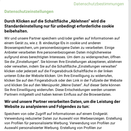
Datenschutzbestimmungen
Datenschutzeinstellungen
Durch Klicken auf die Schaltfläche „Ablehnen“ wird die
Lidl Prospekt für Bad Bramstedt ab Mo.
Standardeinstellung nur für unbedingt erforderliche cookie
beibehalten.
den 17.08.
Wir und unsere Partner speichern und/oder greifen auf Informationen auf
einem Gerät zu, wie z. B. eindeutige IDs in cookie und anderen
Gültig von 17. Aug. bis 22. Aug.
Browserspeichern, um personenbezogene Daten zu verarbeiten. Einige
Anbieter verarbeiten Ihre personenbezogenen Daten möglicherweise
📅
Kalendereintrag erstellen
aufgrund eines berechtigten Interesses. Um dem zu widersprechen, öffnen
Sie die „Einstellungen“. Sie können Ihre Einstellungen akzeptieren, ablehnen
oder verwalten, indem Sie auf die Schaltfläche „Einstellungen verwalten“
klicken oder jederzeit auf die Fingerabdruck-Schaltfläche in der linken
unteren Ecke der Website klicken. Um Ihre Einwilligung zu widerrufen,
PROSPEKT BLÄTTERN
klicken Sie auf den Fingerabdruck oder den Link in der Fußzeile der Website
und klicken Sie auf den Menüpunkt „Meine Daten“. Auf dieser Seite können
Sie Ihre Einwilligung widerrufen. Diese Entscheidungen werden unseren
Partnern mitgeteilt und haben keinen Einfluss auf die Browserdaten.
Wir und unsere Partner verarbeiten Daten, um die Leistung der
CLEVER SPAREN
KINDERMODE & SPIELZEUG
WEIN
HANDY & S
Website zu analysieren und Folgendes zu tun:
Speichern von oder Zugriff auf Informationen auf einem Endgerät.
Verwendung reduzierter Daten zur Auswahl von Werbeanzeigen. Erstellung
von Profilen für personalisierte Werbung. Verwendung von Profilen zur
Auswahl personalisierter Werbung. Erstellung von Profilen zur