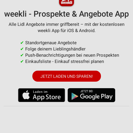
personalisierter Werbung
weekli - Prospekte & Angebote App
Erstellung von Profilen zur Personalisierung
von Inhalten
Alle Lidl Angebote immer griffbereit – mit der kostenlosen
weekli App für iOS & Android.
Verwendung von Profilen zur Auswahl
personalisierter Inhalte
✔
Standortgenaue Angebote
Messung der Werbeleistung
✔
Folge deinem Lieblingshändler
✔
Push-Benachrichtigungen bei neuen Prospekten
Messung der Performance von Inhalten
✔
Einkaufsliste - Einkauf stressfrei planen
Analyse von Zielgruppen durch Statistiken oder
JETZT LADEN UND SPAREN!
Kombinationen von Daten aus verschiedenen
Quellen
Entwicklung und Verbesserung der Angebote
Verwendung reduzierter Daten zur Auswahl von
Inhalten
IAB-Besonderheiten:
Verwendung genauer Standortdaten