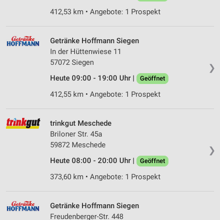
412,53 km • Angebote: 1 Prospekt
Verwendung von Profilen zur Auswahl
personalisierter Werbung
Getränke Hoffmann Siegen
Erstellung von Profilen zur Personalisierung
In der Hüttenwiese 11
von Inhalten
57072 Siegen
❯
Verwendung von Profilen zur Auswahl
Heute 09:00 - 19:00 Uhr |
Geöffnet
personalisierter Inhalte
412,55 km • Angebote: 1 Prospekt
Messung der Werbeleistung
Messung der Performance von Inhalten
trinkgut Meschede
Briloner Str. 45a
Analyse von Zielgruppen durch Statistiken oder
59872 Meschede
❯
Kombinationen von Daten aus verschiedenen
Quellen
Heute 08:00 - 20:00 Uhr |
Geöffnet
373,60 km • Angebote: 1 Prospekt
Entwicklung und Verbesserung der Angebote
Verwendung reduzierter Daten zur Auswahl von
Getränke Hoffmann Siegen
Inhalten
Freudenberger-Str. 448