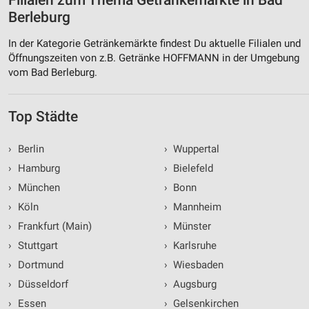
Filialen zum Thema Getränkemärkte in Bad
Berleburg
In der Kategorie Getränkemärkte findest Du aktuelle Filialen und
Öffnungszeiten von z.B. Getränke HOFFMANN in der Umgebung
vom Bad Berleburg.
Top Städte
›
Berlin
›
Wuppertal
›
Hamburg
›
Bielefeld
›
München
›
Bonn
›
Köln
›
Mannheim
›
Frankfurt (Main)
›
Münster
›
Stuttgart
›
Karlsruhe
›
Dortmund
›
Wiesbaden
›
Düsseldorf
›
Augsburg
›
Essen
›
Gelsenkirchen