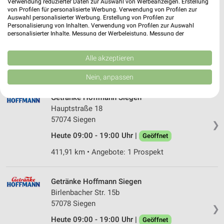
Verwendung reduzierter Daten zur Auswahl von Werbeanzeigen. Erstellung
von Profilen für personalisierte Werbung. Verwendung von Profilen zur
Getränke Hoffmann Kreuztal
Auswahl personalisierter Werbung. Erstellung von Profilen zur
Hagener Straße 210
Personalisierung von Inhalten. Verwendung von Profilen zur Auswahl
personalisierter Inhalte. Messung der Werbeleistung. Messung der
57223 Kreuztal
❯
Performance von Inhalten. Analyse von Zielgruppen durch Statistiken oder
Kombinationen von Daten aus verschiedenen Quellen. Entwicklung und
Heute 08:30 - 20:00 Uhr |
Geöffnet
Verbesserung der Angebote. Verwendung reduzierter Daten zur Auswahl
Alle akzeptieren
von Inhalten.
411,54 km • Angebote: 1 Prospekt
Daten können außerhalb der Europäischen Union weitergegeben und in die
Nein, anpassen
USA gesendet werden.
Ihre Einwilligung und die cookie Richtlinie gelten ausschließlich für diese
Getränke Hoffmann Siegen
Website/App.
Hauptstraße 18
Partnerliste anzeigen (1 IAB-Anbieter)
57074 Siegen
❯
Wir nutzen Ihre Daten für folgende Zwecke:
Heute 09:00 - 19:00 Uhr |
Geöffnet
IAB-Verarbeitungszwecke:
411,91 km • Angebote: 1 Prospekt
Speichern von oder Zugriff auf Informationen
auf einem Endgerät
Getränke Hoffmann Siegen
Verwendung reduzierter Daten zur Auswahl von
Werbeanzeigen
Birlenbacher Str. 15b
57078 Siegen
❯
Erstellung von Profilen für personalisierte
Heute 09:00 - 19:00 Uhr |
Geöffnet
Werbung