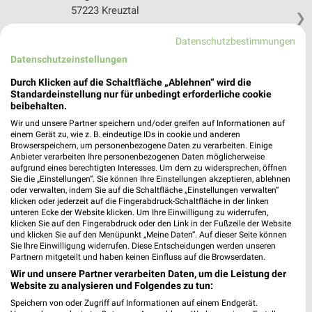
57223 Kreuztal
❯
Heute 09:00 - 19:00 Uhr |
Geöffnet
Datenschutzbestimmungen
411,07 km • Angebote: 1 Prospekt
Datenschutzeinstellungen
Durch Klicken auf die Schaltfläche „Ablehnen“ wird die
Standardeinstellung nur für unbedingt erforderliche cookie
Logo Getränke-Fachmarkt Lahntal Sterzhausen
beibehalten.
Wittgensteiner Str. 1 b
Wir und unsere Partner speichern und/oder greifen auf Informationen auf
35094 Lahntal Sterzhausen
❯
einem Gerät zu, wie z. B. eindeutige IDs in cookie und anderen
Browserspeichern, um personenbezogene Daten zu verarbeiten. Einige
Heute 08:30 - 19:00 Uhr |
Geöffnet
Anbieter verarbeiten Ihre personenbezogenen Daten möglicherweise
aufgrund eines berechtigten Interesses. Um dem zu widersprechen, öffnen
373,22 km • Angebote: 1 Prospekt
Sie die „Einstellungen“. Sie können Ihre Einstellungen akzeptieren, ablehnen
oder verwalten, indem Sie auf die Schaltfläche „Einstellungen verwalten“
klicken oder jederzeit auf die Fingerabdruck-Schaltfläche in der linken
unteren Ecke der Website klicken. Um Ihre Einwilligung zu widerrufen,
Getränke Hoffmann Siegen
klicken Sie auf den Fingerabdruck oder den Link in der Fußzeile der Website
Breite Straße 25
und klicken Sie auf den Menüpunkt „Meine Daten“. Auf dieser Seite können
57076 Siegen
Sie Ihre Einwilligung widerrufen. Diese Entscheidungen werden unseren
❯
Partnern mitgeteilt und haben keinen Einfluss auf die Browserdaten.
Heute 09:00 - 19:00 Uhr |
Geöffnet
Wir und unsere Partner verarbeiten Daten, um die Leistung der
Website zu analysieren und Folgendes zu tun:
411,80 km • Angebote: 1 Prospekt
Speichern von oder Zugriff auf Informationen auf einem Endgerät.