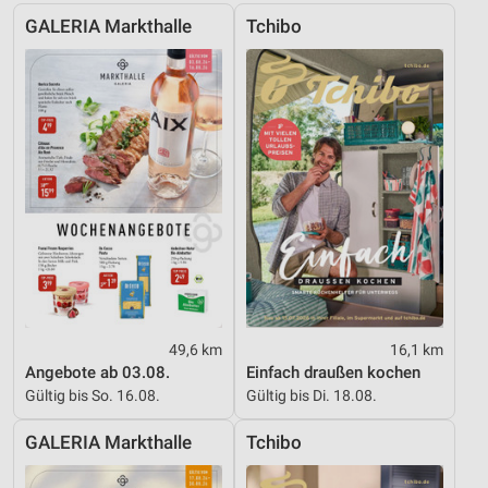
Messung der Werbeleistung
GALERIA Markthalle
Tchibo
Messung der Performance von Inhalten
Analyse von Zielgruppen durch Statistiken oder
Kombinationen von Daten aus verschiedenen
Quellen
Entwicklung und Verbesserung der Angebote
Verwendung reduzierter Daten zur Auswahl von
Inhalten
IAB-Besonderheiten:
Verwendung genauer Standortdaten
49,6 km
16,1 km
Geräte anhand von aktiv angeforderten
Angebote ab 03.08.
Einfach draußen kochen
Informationen identifizieren
Gültig bis So. 16.08.
Gültig bis Di. 18.08.
Nicht-IAB-Verarbeitungszwecke:
GALERIA Markthalle
Tchibo
Notwendig