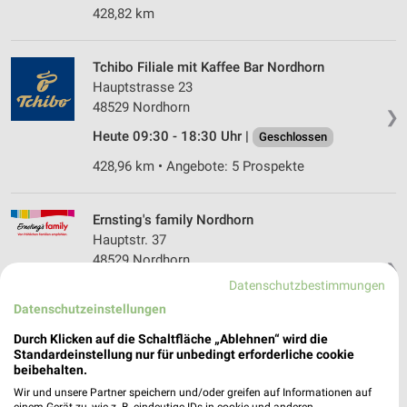
428,82 km
Tchibo Filiale mit Kaffee Bar Nordhorn
Hauptstrasse 23
48529 Nordhorn
❯
Heute 09:30 - 18:30 Uhr |
Geschlossen
428,96 km • Angebote: 5 Prospekte
Ernsting's family Nordhorn
Hauptstr. 37
48529 Nordhorn
❯
Datenschutzbestimmungen
Heute 09:00 - 18:30 Uhr |
Geschlossen
Datenschutzeinstellungen
428,96 km
Durch Klicken auf die Schaltfläche „Ablehnen“ wird die
Standardeinstellung nur für unbedingt erforderliche cookie
beibehalten.
Ernsting's family Metelen
Sendplatz 3
Wir und unsere Partner speichern und/oder greifen auf Informationen auf