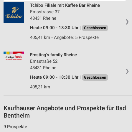
Website/App.
Tchibo Filiale mit Kaffee Bar Rheine
Partnerliste anzeigen (1 IAB-Anbieter)
Emsstrasse 37
48431 Rheine
Wir nutzen Ihre Daten für folgende Zwecke:
❯
IAB-Verarbeitungszwecke:
Heute 09:00 - 18:30 Uhr |
Geschlossen
Speichern von oder Zugriff auf Informationen
405,41 km • Angebote: 5 Prospekte
auf einem Endgerät
Verwendung reduzierter Daten zur Auswahl von
Ernsting's family Rheine
Werbeanzeigen
Emsstraße 52
48431 Rheine
Erstellung von Profilen für personalisierte
❯
Werbung
Heute 09:00 - 18:30 Uhr |
Geschlossen
Verwendung von Profilen zur Auswahl
405,31 km
personalisierter Werbung
Erstellung von Profilen zur Personalisierung
Kaufhäuser Angebote und Prospekte für Bad
von Inhalten
Bentheim
Verwendung von Profilen zur Auswahl
personalisierter Inhalte
9 Prospekte