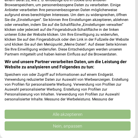
einem Gerät zu, wie z. B. eindeutige IDs in cookie und anderen
48629 Metelen
❯
Browserspeichern, um personenbezogene Daten zu verarbeiten. Einige
Anbieter verarbeiten Ihre personenbezogenen Daten möglicherweise
Heute 09:00 - 18:00 Uhr |
Geschlossen
aufgrund eines berechtigten Interesses. Um dem zu widersprechen, öffnen
Sie die „Einstellungen“. Sie können Ihre Einstellungen akzeptieren, ablehnen
422,62 km
oder verwalten, indem Sie auf die Schaltfläche „Einstellungen verwalten“
klicken oder jederzeit auf die Fingerabdruck-Schaltfläche in der linken
unteren Ecke der Website klicken. Um Ihre Einwilligung zu widerrufen,
klicken Sie auf den Fingerabdruck oder den Link in der Fußzeile der Website
Ernsting's family Rheine
und klicken Sie auf den Menüpunkt „Meine Daten“. Auf dieser Seite können
Klosterstr. 4
Sie Ihre Einwilligung widerrufen. Diese Entscheidungen werden unseren
48431 Rheine
Partnern mitgeteilt und haben keinen Einfluss auf die Browserdaten.
❯
Wir und unsere Partner verarbeiten Daten, um die Leistung der
Heute 09:00 - 18:30 Uhr |
Geschlossen
Website zu analysieren und Folgendes zu tun:
405,62 km
Speichern von oder Zugriff auf Informationen auf einem Endgerät.
Verwendung reduzierter Daten zur Auswahl von Werbeanzeigen. Erstellung
von Profilen für personalisierte Werbung. Verwendung von Profilen zur
Auswahl personalisierter Werbung. Erstellung von Profilen zur
Woolworth Rheine
Personalisierung von Inhalten. Verwendung von Profilen zur Auswahl
Herrenschreiberstraße 15
personalisierter Inhalte. Messung der Werbeleistung. Messung der
Performance von Inhalten. Analyse von Zielgruppen durch Statistiken oder
48431 Rheine
❯
Kombinationen von Daten aus verschiedenen Quellen. Entwicklung und
Verbesserung der Angebote. Verwendung reduzierter Daten zur Auswahl
Alle akzeptieren
Heute 09:00 - 19:00 Uhr |
Geschlossen
von Inhalten.
Daten können außerhalb der Europäischen Union weitergegeben und in die
405,55 km
Nein, anpassen
USA gesendet werden.
Ihre Einwilligung und die cookie Richtlinie gelten ausschließlich für diese