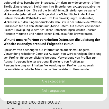
aufgrund eines berechtigten Interesses. Um dem zu widersprechen, öffnen
Sie die „Einstellungen“. Sie können Ihre Einstellungen akzeptieren, ablehnen
oder verwalten, indem Sie auf die Schaltfläche „Einstellungen verwalten“
klicken oder jederzeit auf die Fingerabdruck-Schaltfläche in der linken
unteren Ecke der Website klicken. Um Ihre Einwilligung zu widerrufen,
klicken Sie auf den Fingerabdruck oder den Link in der Fußzeile der Website
und klicken Sie auf den Menüpunkt „Meine Daten“. Auf dieser Seite können
Sie Ihre Einwilligung widerrufen. Diese Entscheidungen werden unseren
Partnern mitgeteilt und haben keinen Einfluss auf die Browserdaten.
Wir und unsere Partner verarbeiten Daten, um die Leistung der
❯
Website zu analysieren und Folgendes zu tun:
Speichern von oder Zugriff auf Informationen auf einem Endgerät.
Verwendung reduzierter Daten zur Auswahl von Werbeanzeigen. Erstellung
von Profilen für personalisierte Werbung. Verwendung von Profilen zur
Auswahl personalisierter Werbung. Erstellung von Profilen zur
Personalisierung von Inhalten. Verwendung von Profilen zur Auswahl
personalisierter Inhalte. Messung der Werbeleistung. Messung der
Performance von Inhalten. Analyse von Zielgruppen durch Statistiken oder
Kombinationen von Daten aus verschiedenen Quellen. Entwicklung und
Verbesserung der Angebote. Verwendung reduzierter Daten zur Auswahl
Alle akzeptieren
von Inhalten.
Daten können außerhalb der Europäischen Union weitergegeben und in die
Nein, anpassen
USA gesendet werden.
Netto Marken-Discount Prospekt für Bad
Ihre Einwilligung und die cookie Richtlinie gelten ausschließlich für diese
Belzig ab Do. den 30.07.
Website/App.
Partnerliste anzeigen (1 IAB-Anbieter)