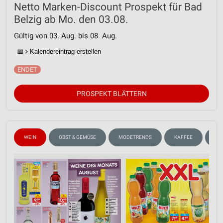
Netto Marken-Discount Prospekt für Bad
Belzig ab Mo. den 03.08.
Gültig von 03. Aug. bis 08. Aug.
📅
Kalendereintrag erstellen
PROSPEKT BLÄTTERN
WEIN
OBST & GEMÜSE
MODETRENDS
KAFFEE
GE