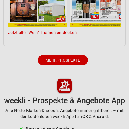
Messung der Performance von Inhalten
Analyse von Zielgruppen durch Statistiken oder
Kombinationen von Daten aus verschiedenen
Quellen
Jetzt alle "Wein" Themen entdecken!
Entwicklung und Verbesserung der Angebote
Verwendung reduzierter Daten zur Auswahl von
Inhalten
MEHR PROSPEKTE
IAB-Besonderheiten:
Verwendung genauer Standortdaten
Geräte anhand von aktiv angeforderten
Informationen identifizieren
weekli - Prospekte & Angebote App
Nicht-IAB-Verarbeitungszwecke:
Notwendig
Alle Netto Marken-Discount Angebote immer griffbereit – mit
der kostenlosen weekli App für iOS & Android.
Performance
✔
Standortgenaue Angebote