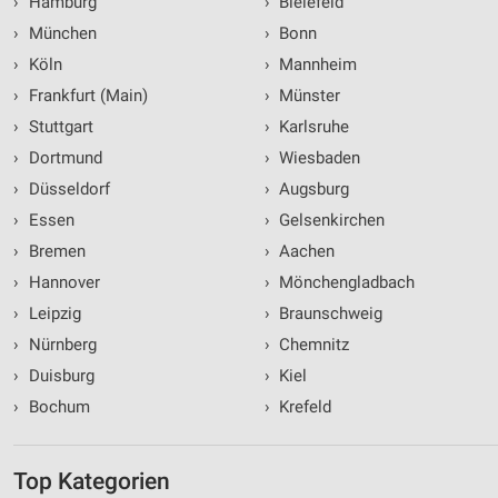
›
Hamburg
›
Bielefeld
›
München
›
Bonn
›
Köln
›
Mannheim
›
Frankfurt (Main)
›
Münster
›
Stuttgart
›
Karlsruhe
›
Dortmund
›
Wiesbaden
›
Düsseldorf
›
Augsburg
›
Essen
›
Gelsenkirchen
›
Bremen
›
Aachen
›
Hannover
›
Mönchengladbach
›
Leipzig
›
Braunschweig
›
Nürnberg
›
Chemnitz
›
Duisburg
›
Kiel
›
Bochum
›
Krefeld
Top Kategorien