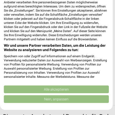
Anbieter verarbeiten Ihre personenbezogenen Daten möglicherweise
Heute 08:00 - 20:00 Uhr |
Geöffnet
aufgrund eines berechtigten Interesses. Um dem zu widersprechen, öffnen
Sie die „Einstellungen“. Sie können Ihre Einstellungen akzeptieren, ablehnen
276,51 km • Angebote: 6 Prospekte
oder verwalten, indem Sie auf die Schaltfläche „Einstellungen verwalten“
klicken oder jederzeit auf die Fingerabdruck-Schaltfläche in der linken
unteren Ecke der Website klicken. Um Ihre Einwilligung zu widerrufen,
Lidl Selb
klicken Sie auf den Fingerabdruck oder den Link in der Fußzeile der Website
und klicken Sie auf den Menüpunkt „Meine Daten“. Auf dieser Seite können
Dr.-Ludwig-Rieß-Str. 2
Sie Ihre Einwilligung widerrufen. Diese Entscheidungen werden unseren
95100 Selb
Partnern mitgeteilt und haben keinen Einfluss auf die Browserdaten.
❯
Wir und unsere Partner verarbeiten Daten, um die Leistung der
Heute 07:00 - 20:00 Uhr |
Geöffnet
Website zu analysieren und Folgendes zu tun:
276,56 km • Angebote: 3 Prospekte
Speichern von oder Zugriff auf Informationen auf einem Endgerät.
Verwendung reduzierter Daten zur Auswahl von Werbeanzeigen. Erstellung
von Profilen für personalisierte Werbung. Verwendung von Profilen zur
Auswahl personalisierter Werbung. Erstellung von Profilen zur
ALDI SÜD Mitterteich
Personalisierung von Inhalten. Verwendung von Profilen zur Auswahl
Carl-Zeiss-Straße 6a
personalisierter Inhalte. Messung der Werbeleistung. Messung der
95666 Mitterteich
Performance von Inhalten. Analyse von Zielgruppen durch Statistiken oder
❯
Kombinationen von Daten aus verschiedenen Quellen. Entwicklung und
Heute 08:00 - 20:00 Uhr |
Verbesserung der Angebote. Verwendung reduzierter Daten zur Auswahl
Alle akzeptieren
Geöffnet
von Inhalten.
Daten können außerhalb der Europäischen Union weitergegeben und in die
298,39 km • Angebote: 6 Prospekte
Nein, anpassen
USA gesendet werden.
Ihre Einwilligung und die cookie Richtlinie gelten ausschließlich für diese
Website/App.