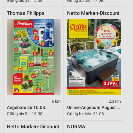
Gültig bis Sa. 15.08.
Gültig ab Mo. 17.08.
Messung der Performance von Inhalten
Thomas Philipps
Netto Marken-Discount
Analyse von Zielgruppen durch Statistiken oder
Kombinationen von Daten aus verschiedenen
Quellen
Entwicklung und Verbesserung der Angebote
Verwendung reduzierter Daten zur Auswahl von
Inhalten
IAB-Besonderheiten:
Verwendung genauer Standortdaten
Geräte anhand von aktiv angeforderten
Informationen identifizieren
6 km
2,3 km
Angebote ab 10.08.
Online-Angebote August 2026
Nicht-IAB-Verarbeitungszwecke:
Gültig bis Sa. 15.08.
Gültig bis Mo. 31.08.
Notwendig
Netto Marken-Discount
NORMA
Performance