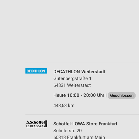
Messung der Performance von Inhalten
Analyse von Zielgruppen durch Statistiken oder Kombinationen 
Quellen
Entwicklung und Verbesserung der Angebote
Verwendung reduzierter Daten zur Auswahl von Inhalten
IAB-Besonderheiten:
Verwendung genauer Standortdaten
DECATHLON Weiterstadt
Gutenbergstraße 1
Geräte anhand von aktiv angeforderten Informationen identifizie
64331 Weiterstadt
Nicht-IAB-Verarbeitungszwecke:
Heute 10:00 - 20:00 Uhr |
Geschlossen
Notwendig
443,63 km
Performance
Schöffel-LOWA Store Frankfurt
Funktional
Schillerstr. 20
60313 Frankfurt am Main
Werbung