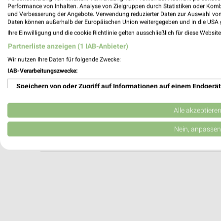
Zweirad Stadler Frankfurt am Main
Performance von Inhalten. Analyse von Zielgruppen durch Statistiken oder Kom
und Verbesserung der Angebote. Verwendung reduzierter Daten zur Auswahl von
Borsigallee 23
Daten können außerhalb der Europäischen Union weitergegeben und in die USA 
60388 Frankfurt am Main
Ihre Einwilligung und die cookie Richtlinie gelten ausschließlich für diese Websit
Heute 10:00 - 20:00 Uhr |
Geschlossen
Partnerliste anzeigen (1 IAB-Anbieter)
418,25 km
Wir nutzen Ihre Daten für folgende Zwecke:
IAB-Verarbeitungszwecke:
Speichern von oder Zugriff auf Informationen auf einem Endgerät
SportScheck Frankfurt
Schaefergasse 10
Verwendung reduzierter Daten zur Auswahl von Werbeanzeigen
60313 Frankfurt
Alle akzeptiere
Heute 10:00 - 20:00 Uhr |
Geschlossen
Erstellung von Profilen für personalisierte Werbung
Nein, anpassen
423,03 km
Verwendung von Profilen zur Auswahl personalisierter Werbung
Erstellung von Profilen zur Personalisierung von Inhalten
Verwendung von Profilen zur Auswahl personalisierter Inhalte
Messung der Werbeleistung