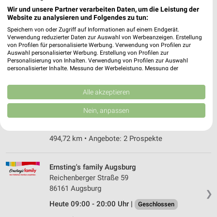
Ernsting's family Stadtbergen
Wir und unsere Partner verarbeiten Daten, um die Leistung der
Wankelstr. 2
Website zu analysieren und Folgendes zu tun:
86391 Stadtbergen
❯
Speichern von oder Zugriff auf Informationen auf einem Endgerät.
Verwendung reduzierter Daten zur Auswahl von Werbeanzeigen. Erstellung
Heute 09:00 - 20:00 Uhr |
Geschlossen
von Profilen für personalisierte Werbung. Verwendung von Profilen zur
Auswahl personalisierter Werbung. Erstellung von Profilen zur
494,91 km
Personalisierung von Inhalten. Verwendung von Profilen zur Auswahl
personalisierter Inhalte. Messung der Werbeleistung. Messung der
Performance von Inhalten. Analyse von Zielgruppen durch Statistiken oder
Kombinationen von Daten aus verschiedenen Quellen. Entwicklung und
GALERIA Markthalle Augsburg
Verbesserung der Angebote. Verwendung reduzierter Daten zur Auswahl
Alle akzeptieren
Bürgermeist.-Fischer-Str. 6-10
von Inhalten.
86150 Augsburg
Daten können außerhalb der Europäischen Union weitergegeben und in die
Nein, anpassen
❯
USA gesendet werden.
Heute 10:00 - 20:00 Uhr |
Geschlossen
Ihre Einwilligung und die cookie Richtlinie gelten ausschließlich für diese
Website/App.
494,72 km • Angebote: 2 Prospekte
Partnerliste anzeigen (1 IAB-Anbieter)
Wir nutzen Ihre Daten für folgende Zwecke:
Ernsting's family Augsburg
IAB-Verarbeitungszwecke:
Reichenberger Straße 59
Speichern von oder Zugriff auf Informationen
86161 Augsburg
❯
auf einem Endgerät
Heute 09:00 - 20:00 Uhr |
Geschlossen
Verwendung reduzierter Daten zur Auswahl von