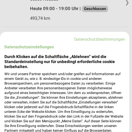
❯
Heute 09:00 - 19:00 Uhr |
Geschlossen
493,74 km
Tchibo Filiale mit Kaffee Bar Augsburg
Datenschutzbestimmungen
Karolinenstrasse 16
Datenschutzeinstellungen
86150 Augsburg
❯
Durch Klicken auf die Schaltfläche „Ablehnen“ wird die
Heute 09:00 - 19:00 Uhr |
Geschlossen
Standardeinstellung nur für unbedingt erforderliche cookie
beibehalten.
494,32 km • Angebote: 5 Prospekte
Wir und unsere Partner speichern und/oder greifen auf Informationen auf
einem Gerät zu, wie z. B. eindeutige IDs in cookie und anderen
Browserspeichern, um personenbezogene Daten zu verarbeiten. Einige
Ernsting's family Augsburg
Anbieter verarbeiten Ihre personenbezogenen Daten möglicherweise
Karolinenstr. 7
aufgrund eines berechtigten Interesses. Um dem zu widersprechen, öffnen
Sie die „Einstellungen“. Sie können Ihre Einstellungen akzeptieren, ablehnen
86150 Augsburg
❯
oder verwalten, indem Sie auf die Schaltfläche „Einstellungen verwalten“
klicken oder jederzeit auf die Fingerabdruck-Schaltfläche in der linken
Heute 09:00 - 20:00 Uhr |
Geschlossen
unteren Ecke der Website klicken. Um Ihre Einwilligung zu widerrufen,
klicken Sie auf den Fingerabdruck oder den Link in der Fußzeile der Website
494,40 km
und klicken Sie auf den Menüpunkt „Meine Daten“. Auf dieser Seite können
Sie Ihre Einwilligung widerrufen. Diese Entscheidungen werden unseren
Partnern mitgeteilt und haben keinen Einfluss auf die Browserdaten.