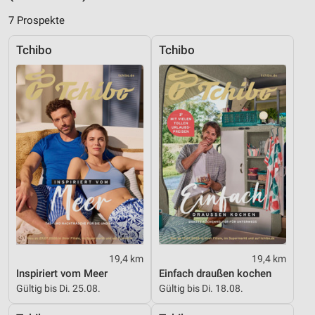
7 Prospekte
Verwendung reduzierter Daten zur Auswahl von
Inhalten
Tchibo
Tchibo
IAB-Besonderheiten:
Verwendung genauer Standortdaten
Geräte anhand von aktiv angeforderten
Informationen identifizieren
Nicht-IAB-Verarbeitungszwecke:
Notwendig
Performance
Funktional
Werbung
19,4 km
19,4 km
Inspiriert vom Meer
Einfach draußen kochen
Gültig bis Di. 25.08.
Gültig bis Di. 18.08.