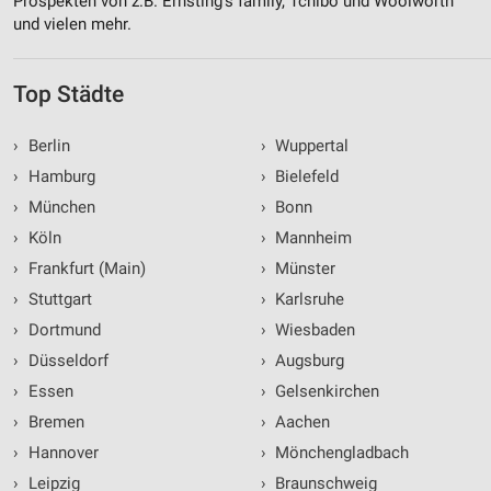
Prospekten von z.B. Ernsting's family, Tchibo und Woolworth
und vielen mehr.
Top Städte
›
Berlin
›
Wuppertal
›
Hamburg
›
Bielefeld
›
München
›
Bonn
›
Köln
›
Mannheim
›
Frankfurt (Main)
›
Münster
›
Stuttgart
›
Karlsruhe
›
Dortmund
›
Wiesbaden
›
Düsseldorf
›
Augsburg
›
Essen
›
Gelsenkirchen
›
Bremen
›
Aachen
›
Hannover
›
Mönchengladbach
›
Leipzig
›
Braunschweig