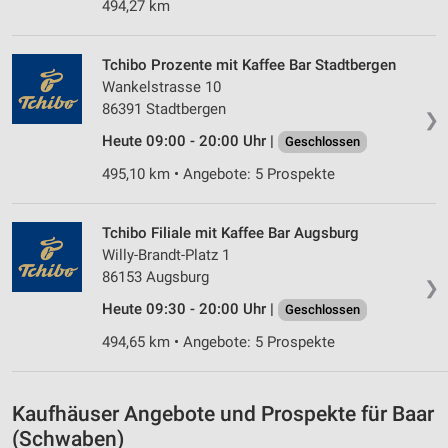
494,27 km
Werbeanzeigen
Erstellung von Profilen für personalisierte
Tchibo Prozente mit Kaffee Bar Stadtbergen
Werbung
Wankelstrasse 10
Verwendung von Profilen zur Auswahl
86391 Stadtbergen
❯
personalisierter Werbung
Heute 09:00 - 20:00 Uhr |
Geschlossen
Erstellung von Profilen zur Personalisierung
495,10 km • Angebote: 5 Prospekte
von Inhalten
Verwendung von Profilen zur Auswahl
Tchibo Filiale mit Kaffee Bar Augsburg
personalisierter Inhalte
Willy-Brandt-Platz 1
86153 Augsburg
Messung der Werbeleistung
❯
Heute 09:30 - 20:00 Uhr |
Geschlossen
Messung der Performance von Inhalten
494,65 km • Angebote: 5 Prospekte
Analyse von Zielgruppen durch Statistiken oder
Kombinationen von Daten aus verschiedenen
Quellen
Kaufhäuser Angebote und Prospekte für Baar
(Schwaben)
Entwicklung und Verbesserung der Angebote