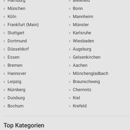
›
Hamburg
›
Bielefeld
›
München
›
Bonn
›
Köln
›
Mannheim
›
Frankfurt (Main)
›
Münster
›
Stuttgart
›
Karlsruhe
›
Dortmund
›
Wiesbaden
›
Düsseldorf
›
Augsburg
›
Essen
›
Gelsenkirchen
›
Bremen
›
Aachen
›
Hannover
›
Mönchengladbach
›
Leipzig
›
Braunschweig
›
Nürnberg
›
Chemnitz
›
Duisburg
›
Kiel
›
Bochum
›
Krefeld
Top Kategorien