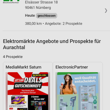
Elsässer Strasse 18
Entwicklung und Verbesserung der Angebote
90461 Nürnberg
❯
Verwendung reduzierter Daten zur Auswahl von
Heute
geschlossen
Inhalten
380,00 km • Angebote: 2 Prospekte
IAB-Besonderheiten:
Verwendung genauer Standortdaten
Elektromärkte Angebote und Prospekte für
Geräte anhand von aktiv angeforderten
Aurachtal
Informationen identifizieren
4 Prospekte
Nicht-IAB-Verarbeitungszwecke:
Notwendig
MediaMarkt Saturn
ElectronicPartner
Performance
Funktional
Werbung