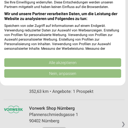
Sie Ihre Einwilligung widerrufen. Diese Entscheidungen werden unseren
Partnern mitgeteilt und haben keinen Einfluss auf die Browserdaten.
media@home Mose Forchheim
Wir und unsere Partner verarbeiten Daten, um die Leistung der
Äußere Nürnberger Straße 14
Website zu analysieren und Folgendes zu tun:
91301 Forchheim
Speichern von oder Zugriff auf Informationen auf einem Endgerät.
❯
Verwendung reduzierter Daten zur Auswahl von Werbeanzeigen. Erstellung
Heute
geschlossen
von Profilen für personalisierte Werbung. Verwendung von Profilen zur
Auswahl personalisierter Werbung. Erstellung von Profilen zur
352,42 km
Personalisierung von Inhalten. Verwendung von Profilen zur Auswahl
personalisierter Inhalte. Messung der Werbeleistung. Messung der
Performance von Inhalten. Analyse von Zielgruppen durch Statistiken oder
Kombinationen von Daten aus verschiedenen Quellen. Entwicklung und
MediaMarkt Saturn Forchheim
Verbesserung der Angebote. Verwendung reduzierter Daten zur Auswahl
Alle akzeptieren
Willy-Brandt-Allee 1
von Inhalten.
Daten können außerhalb der Europäischen Union weitergegeben und in die
91301 Forchheim
Nein, anpassen
❯
USA gesendet werden.
Heute
geschlossen
Ihre Einwilligung und die cookie Richtlinie gelten ausschließlich für diese
Website/App.
352,63 km • Angebote: 1 Prospekt
Partnerliste anzeigen (1 IAB-Anbieter)
Wir nutzen Ihre Daten für folgende Zwecke:
Vorwerk Shop Nürnberg
IAB-Verarbeitungszwecke:
Pfannenschmiedsgasse 1
Speichern von oder Zugriff auf Informationen
90402 Nürnberg
auf einem Endgerät
❯