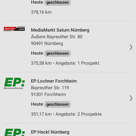
Heute
geschlossen
Verwendung reduzierter Daten zur Auswahl von
Werbeanzeigen
378,16 km
Erstellung von Profilen für personalisierte
Werbung
MediaMarkt Saturn Nürnberg
Äußere Bayreuther Str. 80
Verwendung von Profilen zur Auswahl
90491 Nürnberg
❯
personalisierter Werbung
Heute
geschlossen
Erstellung von Profilen zur Personalisierung
375,58 km • Angebote: 1 Prospekt
von Inhalten
Verwendung von Profilen zur Auswahl
EP:Lochner Forchheim
personalisierter Inhalte
Bayreuther Str. 119
91301 Forchheim
Messung der Werbeleistung
❯
Heute
geschlossen
Messung der Performance von Inhalten
351,17 km • Angebote: 2 Prospekte
Analyse von Zielgruppen durch Statistiken oder
Kombinationen von Daten aus verschiedenen
Quellen
EP:Heckl Nürnberg