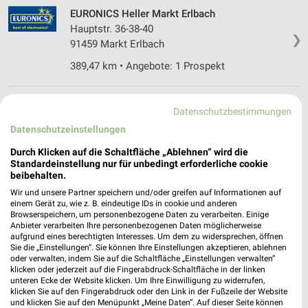
EURONICS Heller Markt Erlbach
Hauptstr. 36-38-40
❯
91459 Markt Erlbach
389,47 km • Angebote: 1 Prospekt
MediaMarkt Saturn Nürnberg
Datenschutzbestimmungen
Virnsberger Str. 2-4
Datenschutzeinstellungen
90431 Nürnberg
❯
Durch Klicken auf die Schaltfläche „Ablehnen“ wird die
Heute
geschlossen
Standardeinstellung nur für unbedingt erforderliche cookie
beibehalten.
380,90 km • Angebote: 1 Prospekt
Wir und unsere Partner speichern und/oder greifen auf Informationen auf
einem Gerät zu, wie z. B. eindeutige IDs in cookie und anderen
Browserspeichern, um personenbezogene Daten zu verarbeiten. Einige
MediaMarkt Saturn Nürnberg
Anbieter verarbeiten Ihre personenbezogenen Daten möglicherweise
Vordere Ledergasse 30
aufgrund eines berechtigten Interesses. Um dem zu widersprechen, öffnen
Sie die „Einstellungen“. Sie können Ihre Einstellungen akzeptieren, ablehnen
90403 Nürnberg
❯
oder verwalten, indem Sie auf die Schaltfläche „Einstellungen verwalten“
klicken oder jederzeit auf die Fingerabdruck-Schaltfläche in der linken
Heute
geschlossen
unteren Ecke der Website klicken. Um Ihre Einwilligung zu widerrufen,
klicken Sie auf den Fingerabdruck oder den Link in der Fußzeile der Website
378,32 km • Angebote: 1 Prospekt
und klicken Sie auf den Menüpunkt „Meine Daten“. Auf dieser Seite können