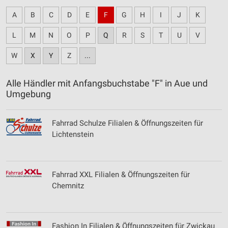
A
B
C
D
E
F
G
H
I
J
K
L
M
N
O
P
Q
R
S
T
U
V
W
X
Y
Z
...
Alle Händler mit Anfangsbuchstabe "F" in Aue und
Umgebung
Fahrrad Schulze Filialen & Öffnungszeiten für
Lichtenstein
Fahrrad XXL Filialen & Öffnungszeiten für
Chemnitz
Fashion In Filialen & Öffnungszeiten für Zwickau