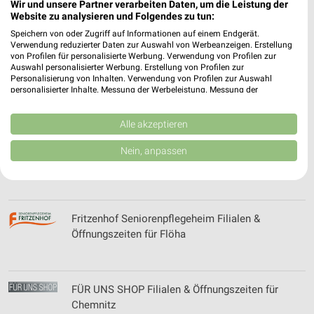
Wir und unsere Partner verarbeiten Daten, um die Leistung der
Fressnapf - aktueller Prospekt mit Angeboten für
Website zu analysieren und Folgendes zu tun:
Aue
Speichern von oder Zugriff auf Informationen auf einem Endgerät.
Verwendung reduzierter Daten zur Auswahl von Werbeanzeigen. Erstellung
von Profilen für personalisierte Werbung. Verwendung von Profilen zur
Auswahl personalisierter Werbung. Erstellung von Profilen zur
Frische Center Filialen & Öffnungszeiten für
Personalisierung von Inhalten. Verwendung von Profilen zur Auswahl
personalisierter Inhalte. Messung der Werbeleistung. Messung der
Grünhain-Beierfeld
Performance von Inhalten. Analyse von Zielgruppen durch Statistiken oder
Kombinationen von Daten aus verschiedenen Quellen. Entwicklung und
Verbesserung der Angebote. Verwendung reduzierter Daten zur Auswahl
Alle akzeptieren
von Inhalten.
Daten können außerhalb der Europäischen Union weitergegeben und in die
FRISTO Online Prospekt für Zwickau
Nein, anpassen
USA gesendet werden.
Ihre Einwilligung und die cookie Richtlinie gelten ausschließlich für diese
Website/App.
Partnerliste anzeigen (1 IAB-Anbieter)
Fritzenhof Seniorenpflegeheim Filialen &
Wir nutzen Ihre Daten für folgende Zwecke:
Öffnungszeiten für Flöha
IAB-Verarbeitungszwecke:
Speichern von oder Zugriff auf Informationen
auf einem Endgerät
FÜR UNS SHOP Filialen & Öffnungszeiten für
Verwendung reduzierter Daten zur Auswahl von
Chemnitz
Werbeanzeigen