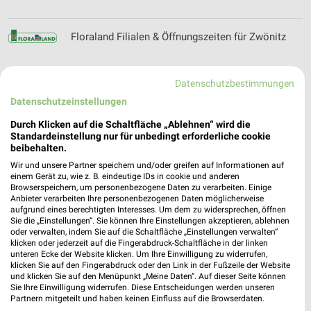
Floraland Filialen & Öffnungszeiten für Zwönitz
Datenschutzbestimmungen
Datenschutzeinstellungen
Franke Automobile Filialen & Öffnungszeiten für
Freiberg
Durch Klicken auf die Schaltfläche „Ablehnen“ wird die
Standardeinstellung nur für unbedingt erforderliche cookie
beibehalten.
Wir und unsere Partner speichern und/oder greifen auf Informationen auf
Freddy Fresh Pizza Filialen & Öffnungszeiten für
einem Gerät zu, wie z. B. eindeutige IDs in cookie und anderen
Browserspeichern, um personenbezogene Daten zu verarbeiten. Einige
Aue
Anbieter verarbeiten Ihre personenbezogenen Daten möglicherweise
aufgrund eines berechtigten Interesses. Um dem zu widersprechen, öffnen
Sie die „Einstellungen“. Sie können Ihre Einstellungen akzeptieren, ablehnen
oder verwalten, indem Sie auf die Schaltfläche „Einstellungen verwalten“
klicken oder jederzeit auf die Fingerabdruck-Schaltfläche in der linken
Freiberger Sommernächte Filialen &
unteren Ecke der Website klicken. Um Ihre Einwilligung zu widerrufen,
Öffnungszeiten für Freiberg
klicken Sie auf den Fingerabdruck oder den Link in der Fußzeile der Website
und klicken Sie auf den Menüpunkt „Meine Daten“. Auf dieser Seite können
Sie Ihre Einwilligung widerrufen. Diese Entscheidungen werden unseren
Partnern mitgeteilt und haben keinen Einfluss auf die Browserdaten.