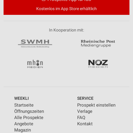
Verwendung reduzierter Daten zur Auswahl von
Kostenlos im App Store erhältlich
Inhalten
IAB-Besonderheiten:
Verwendung genauer Standortdaten
In Kooperation mit:
Geräte anhand von aktiv angeforderten
Informationen identifizieren
Nicht-IAB-Verarbeitungszwecke:
Notwendig
Performance
Funktional
WEEKLI
SERVICE
Werbung
Startseite
Prospekt einstellen
Öffnungszeiten
Verlage
Alle Prospekte
FAQ
Angebote
Kontakt
Magazin