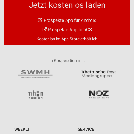
Jetzt kostenlos laden
Entwicklung und Verbesserung der Angebote
Prospekte App für Android
Verwendung reduzierter Daten zur Auswahl von
Inhalten
Prospekte App für iOS
IAB-Besonderheiten:
Kostenlos im App Store erhältlich
Verwendung genauer Standortdaten
Geräte anhand von aktiv angeforderten
In Kooperation mit:
Informationen identifizieren
Nicht-IAB-Verarbeitungszwecke:
Notwendig
Performance
Funktional
Werbung
WEEKLI
SERVICE