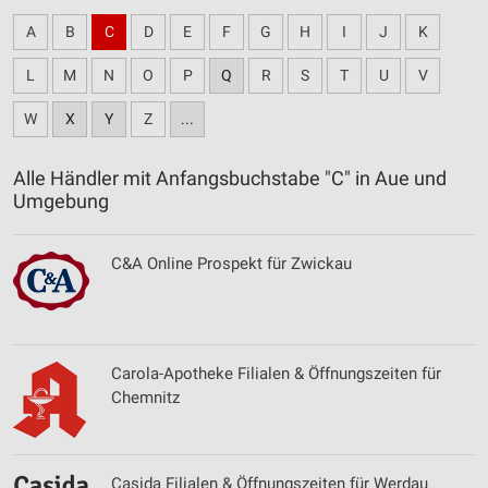
A
B
C
D
E
F
G
H
I
J
K
L
M
N
O
P
Q
R
S
T
U
V
W
X
Y
Z
...
Alle Händler mit Anfangsbuchstabe "C" in Aue und
Umgebung
C&A Online Prospekt für Zwickau
Carola-Apotheke Filialen & Öffnungszeiten für
Chemnitz
Casida Filialen & Öffnungszeiten für Werdau