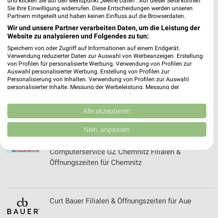
und klicken Sie auf den Menüpunkt „Meine Daten“. Auf dieser Seite können
Clever Fit Filialen & Öffnungszeiten für Limbach-
Sie Ihre Einwilligung widerrufen. Diese Entscheidungen werden unseren
Oberfrohna
Partnern mitgeteilt und haben keinen Einfluss auf die Browserdaten.
Wir und unsere Partner verarbeiten Daten, um die Leistung der
Website zu analysieren und Folgendes zu tun:
Speichern von oder Zugriff auf Informationen auf einem Endgerät.
Cloppenburg Filialen & Öffnungszeiten für
Verwendung reduzierter Daten zur Auswahl von Werbeanzeigen. Erstellung
Altenburg / Windischleuba
von Profilen für personalisierte Werbung. Verwendung von Profilen zur
Auswahl personalisierter Werbung. Erstellung von Profilen zur
Personalisierung von Inhalten. Verwendung von Profilen zur Auswahl
personalisierter Inhalte. Messung der Werbeleistung. Messung der
Performance von Inhalten. Analyse von Zielgruppen durch Statistiken oder
Comazo Filialen & Öffnungszeiten für Chemnitz
Kombinationen von Daten aus verschiedenen Quellen. Entwicklung und
Verbesserung der Angebote. Verwendung reduzierter Daten zur Auswahl
Alle akzeptieren
von Inhalten.
Daten können außerhalb der Europäischen Union weitergegeben und in die
Nein, anpassen
USA gesendet werden.
Ihre Einwilligung und die cookie Richtlinie gelten ausschließlich für diese
Computerservice GZ Chemnitz Filialen &
Website/App.
Öffnungszeiten für Chemnitz
Partnerliste anzeigen (1 IAB-Anbieter)
Wir nutzen Ihre Daten für folgende Zwecke:
IAB-Verarbeitungszwecke:
Curt Bauer Filialen & Öffnungszeiten für Aue
Speichern von oder Zugriff auf Informationen
auf einem Endgerät