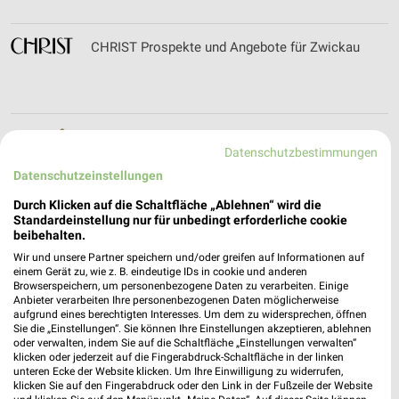
CHRIST Prospekte und Angebote für Zwickau
Chursächsische Veranstaltungs Filialen &
Datenschutzbestimmungen
Öffnungszeiten für Bad Elster
Datenschutzeinstellungen
Durch Klicken auf die Schaltfläche „Ablehnen“ wird die
Standardeinstellung nur für unbedingt erforderliche cookie
City Apotheke Hohenstein-Ernstthal Filialen &
beibehalten.
Öffnungszeiten für Hohenstein-Ernstthal
Wir und unsere Partner speichern und/oder greifen auf Informationen auf
einem Gerät zu, wie z. B. eindeutige IDs in cookie und anderen
Browserspeichern, um personenbezogene Daten zu verarbeiten. Einige
Anbieter verarbeiten Ihre personenbezogenen Daten möglicherweise
aufgrund eines berechtigten Interesses. Um dem zu widersprechen, öffnen
clensolar Filialen & Öffnungszeiten für Aue-Bad
Sie die „Einstellungen“. Sie können Ihre Einstellungen akzeptieren, ablehnen
Schlema
oder verwalten, indem Sie auf die Schaltfläche „Einstellungen verwalten“
klicken oder jederzeit auf die Fingerabdruck-Schaltfläche in der linken
unteren Ecke der Website klicken. Um Ihre Einwilligung zu widerrufen,
klicken Sie auf den Fingerabdruck oder den Link in der Fußzeile der Website