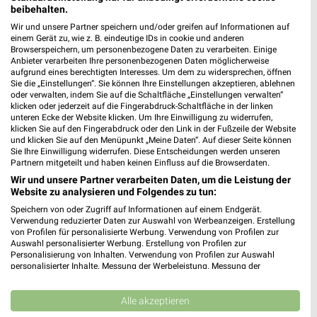
beibehalten.
Wir und unsere Partner speichern und/oder greifen auf Informationen auf
7,5 km
7,5 km
einem Gerät zu, wie z. B. eindeutige IDs in cookie und anderen
Browserspeichern, um personenbezogene Daten zu verarbeiten. Einige
Dieter Knoll
Wohnen Spezial
Anbieter verarbeiten Ihre personenbezogenen Daten möglicherweise
Gültig bis Fr. 14.08.
Gültig bis Fr. 14.08.
aufgrund eines berechtigten Interesses. Um dem zu widersprechen, öffnen
Sie die „Einstellungen“. Sie können Ihre Einstellungen akzeptieren, ablehnen
oder verwalten, indem Sie auf die Schaltfläche „Einstellungen verwalten“
Kaufland
REWE
klicken oder jederzeit auf die Fingerabdruck-Schaltfläche in der linken
unteren Ecke der Website klicken. Um Ihre Einwilligung zu widerrufen,
klicken Sie auf den Fingerabdruck oder den Link in der Fußzeile der Website
und klicken Sie auf den Menüpunkt „Meine Daten“. Auf dieser Seite können
Sie Ihre Einwilligung widerrufen. Diese Entscheidungen werden unseren
Partnern mitgeteilt und haben keinen Einfluss auf die Browserdaten.
Wir und unsere Partner verarbeiten Daten, um die Leistung der
Website zu analysieren und Folgendes zu tun:
Speichern von oder Zugriff auf Informationen auf einem Endgerät.
Verwendung reduzierter Daten zur Auswahl von Werbeanzeigen. Erstellung
von Profilen für personalisierte Werbung. Verwendung von Profilen zur
Auswahl personalisierter Werbung. Erstellung von Profilen zur
Personalisierung von Inhalten. Verwendung von Profilen zur Auswahl
personalisierter Inhalte. Messung der Werbeleistung. Messung der
Performance von Inhalten. Analyse von Zielgruppen durch Statistiken oder
Kombinationen von Daten aus verschiedenen Quellen. Entwicklung und
Verbesserung der Angebote. Verwendung reduzierter Daten zur Auswahl
Alle akzeptieren
4,2 km
1,2 km
von Inhalten.