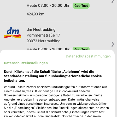
Heute 07:00 - 20:00 Uhr |
Geöffnet
424,93 km
dm Neutraubling
Pommernstraße 17
93073 Neutraubling
❯
Heute 08:00 - 20:00 Uhr |
Geöffnet
Datenschutzbestimmungen
402,72 km
Datenschutzeinstellungen
Durch Klicken auf die Schaltfläche „Ablehnen“ wird die
dm Barbing
Standardeinstellung nur für unbedingt erforderliche cookie
Bischof-Sailer-Straße 3-7
beibehalten.
93092 Barbing
❯
Wir und unsere Partner speichern und/oder greifen auf Informationen auf
einem Gerät zu, wie z. B. eindeutige IDs in cookie und anderen
Heute 08:00 - 20:00 Uhr |
Geöffnet
Browserspeichern, um personenbezogene Daten zu verarbeiten. Einige
Anbieter verarbeiten Ihre personenbezogenen Daten möglicherweise
400,44 km
aufgrund eines berechtigten Interesses. Um dem zu widersprechen, öffnen
Sie die „Einstellungen“. Sie können Ihre Einstellungen akzeptieren, ablehnen
oder verwalten, indem Sie auf die Schaltfläche „Einstellungen verwalten“
klicken oder jederzeit auf die Fingerabdruck-Schaltfläche in der linken