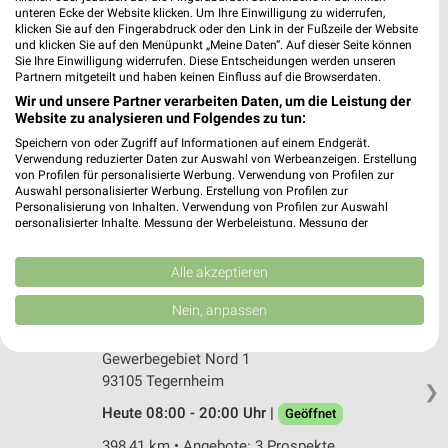
Rossmann Obertraubling
unteren Ecke der Website klicken. Um Ihre Einwilligung zu widerrufen,
Regensburger Str. 73
klicken Sie auf den Fingerabdruck oder den Link in der Fußzeile der Website
93083 Obertraubling
und klicken Sie auf den Menüpunkt „Meine Daten“. Auf dieser Seite können
❯
Sie Ihre Einwilligung widerrufen. Diese Entscheidungen werden unseren
Heute 08:00 - 20:00 Uhr |
Partnern mitgeteilt und haben keinen Einfluss auf die Browserdaten.
Geöffnet
Wir und unsere Partner verarbeiten Daten, um die Leistung der
404,01 km • Angebote: 3 Prospekte
Website zu analysieren und Folgendes zu tun:
Speichern von oder Zugriff auf Informationen auf einem Endgerät.
Verwendung reduzierter Daten zur Auswahl von Werbeanzeigen. Erstellung
Müller Schierling
von Profilen für personalisierte Werbung. Verwendung von Profilen zur
Leierndorfer Str. 32
Auswahl personalisierter Werbung. Erstellung von Profilen zur
Personalisierung von Inhalten. Verwendung von Profilen zur Auswahl
84069 Schierling
❯
personalisierter Inhalte. Messung der Werbeleistung. Messung der
Performance von Inhalten. Analyse von Zielgruppen durch Statistiken oder
Heute 08:00 - 20:00 Uhr |
Geöffnet
Kombinationen von Daten aus verschiedenen Quellen. Entwicklung und
Verbesserung der Angebote. Verwendung reduzierter Daten zur Auswahl
Alle akzeptieren
419,03 km • Angebote: 4 Prospekte
von Inhalten.
Daten können außerhalb der Europäischen Union weitergegeben und in die
Nein, anpassen
USA gesendet werden.
Rossmann Tegernheim
Ihre Einwilligung und die cookie Richtlinie gelten ausschließlich für diese
Website/App.
Gewerbegebiet Nord 1
93105 Tegernheim
Partnerliste anzeigen (1 IAB-Anbieter)
❯
Wir nutzen Ihre Daten für folgende Zwecke:
Heute 08:00 - 20:00 Uhr |
Geöffnet
IAB-Verarbeitungszwecke:
398,41 km • Angebote: 3 Prospekte