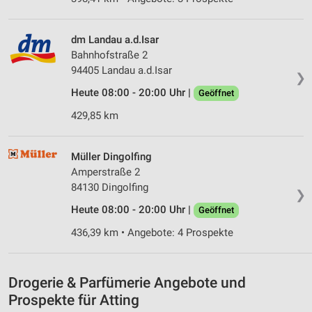
Speichern von oder Zugriff auf Informationen
auf einem Endgerät
dm Landau a.d.Isar
Verwendung reduzierter Daten zur Auswahl von
Bahnhofstraße 2
Werbeanzeigen
94405 Landau a.d.Isar
❯
Erstellung von Profilen für personalisierte
Heute 08:00 - 20:00 Uhr |
Geöffnet
Werbung
429,85 km
Verwendung von Profilen zur Auswahl
personalisierter Werbung
Müller Dingolfing
Amperstraße 2
Erstellung von Profilen zur Personalisierung
von Inhalten
84130 Dingolfing
❯
Heute 08:00 - 20:00 Uhr |
Geöffnet
Verwendung von Profilen zur Auswahl
personalisierter Inhalte
436,39 km • Angebote: 4 Prospekte
Messung der Werbeleistung
Drogerie & Parfümerie Angebote und
Messung der Performance von Inhalten
Prospekte für Atting
Analyse von Zielgruppen durch Statistiken oder