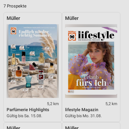
Kombinationen von Daten aus verschiedenen
7 Prospekte
Quellen
Müller
Müller
Entwicklung und Verbesserung der Angebote
Verwendung reduzierter Daten zur Auswahl von
Inhalten
IAB-Besonderheiten:
Verwendung genauer Standortdaten
Geräte anhand von aktiv angeforderten
Informationen identifizieren
Nicht-IAB-Verarbeitungszwecke:
Notwendig
Performance
5,2 km
5,2 km
Parfümerie Highlights
lifestyle Magazin
Funktional
Gültig bis Sa. 15.08.
Gültig bis Mo. 31.08.
Werbung
Müller
Müller