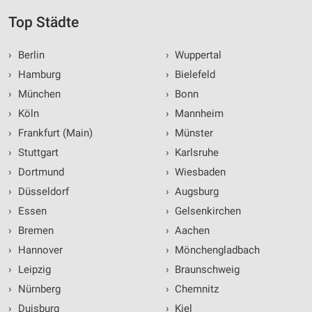
Top Städte
›
Berlin
›
Wuppertal
›
Hamburg
›
Bielefeld
›
München
›
Bonn
›
Köln
›
Mannheim
›
Frankfurt (Main)
›
Münster
›
Stuttgart
›
Karlsruhe
›
Dortmund
›
Wiesbaden
›
Düsseldorf
›
Augsburg
›
Essen
›
Gelsenkirchen
›
Bremen
›
Aachen
›
Hannover
›
Mönchengladbach
›
Leipzig
›
Braunschweig
›
Nürnberg
›
Chemnitz
›
Duisburg
›
Kiel