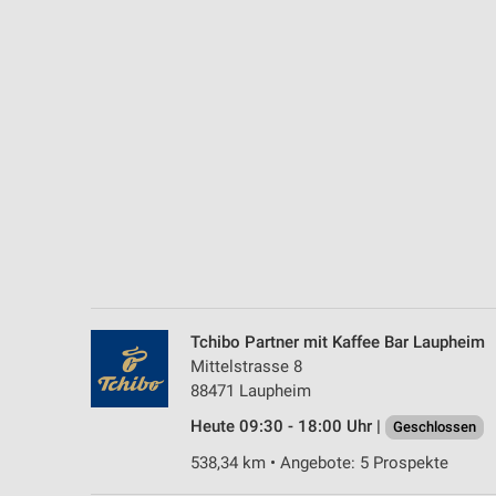
Messung der Performance von Inhalten
Analyse von Zielgruppen durch Statistiken oder Kombinationen 
Quellen
Entwicklung und Verbesserung der Angebote
Verwendung reduzierter Daten zur Auswahl von Inhalten
IAB-Besonderheiten:
Verwendung genauer Standortdaten
Geräte anhand von aktiv angeforderten Informationen identifizie
Nicht-IAB-Verarbeitungszwecke:
Tchibo Partner mit Kaffee Bar Laupheim
Notwendig
Mittelstrasse 8
88471 Laupheim
Performance
Heute 09:30 - 18:00 Uhr |
Geschlossen
Funktional
538,34 km • Angebote: 5 Prospekte
Werbung