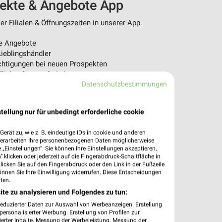
pekte & Angebote App
r Filialen & Öffnungszeiten in unserer App.
e Angebote
ieblingshändler
htigungen bei neuen Prospekten
 Einkauf stressfrei planen
Datenschutzbestimmungen
 App jetzt laden oder QR-Code scannen.
tellung nur für unbedingt erforderliche cookie
erät zu, wie z. B. eindeutige IDs in cookie und anderen
verarbeiten Ihre personenbezogenen Daten möglicherweise
„Einstellungen“. Sie können Ihre Einstellungen akzeptieren,
 klicken oder jederzeit auf die Fingerabdruck-Schaltfläche in
klicken Sie auf den Fingerabdruck oder den Link in der Fußzeile
önnen Sie Ihre Einwilligung widerrufen. Diese Entscheidungen
ten.
ite zu analysieren und Folgendes zu tun:
reduzierter Daten zur Auswahl von Werbeanzeigen. Erstellung
ersonalisierter Werbung. Erstellung von Profilen zur
ierter Inhalte. Messung der Werbeleistung. Messung der