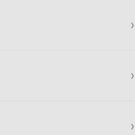
❯
❯
❯