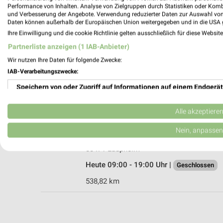
Performance von Inhalten. Analyse von Zielgruppen durch Statistiken oder Kom
und Verbesserung der Angebote. Verwendung reduzierter Daten zur Auswahl von
Daten können außerhalb der Europäischen Union weitergegeben und in die USA 
Ihre Einwilligung und die cookie Richtlinie gelten ausschließlich für diese Websit
Tchibo Partner mit Kaffee Bar Riedlingen
Partnerliste anzeigen (1 IAB-Anbieter)
Marktplatz 11
Wir nutzen Ihre Daten für folgende Zwecke:
88499 Riedlingen
IAB-Verarbeitungszwecke:
Heute 09:00 - 18:00 Uhr |
Geschlossen
Speichern von oder Zugriff auf Informationen auf einem Endgerät
559,72 km • Angebote: 5 Prospekte
Verwendung reduzierter Daten zur Auswahl von Werbeanzeigen
Alle akzeptiere
Ernsting's family Laupheim
Erstellung von Profilen für personalisierte Werbung
Nein, anpassen
Biberacher Straße 9
Verwendung von Profilen zur Auswahl personalisierter Werbung
88471 Laupheim
Heute 09:00 - 19:00 Uhr |
Geschlossen
Erstellung von Profilen zur Personalisierung von Inhalten
538,82 km
Verwendung von Profilen zur Auswahl personalisierter Inhalte
Messung der Werbeleistung