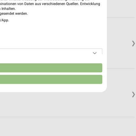
binationen von Daten aus verschiedenen Quellen. Entwicklung
 Inhalten.
gesendet werden.
e/App.
❯
n
❯