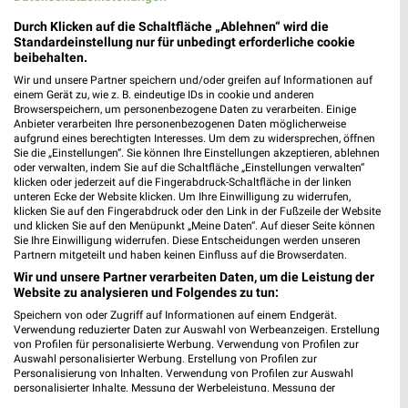
XXXLutz
mömax
Durch Klicken auf die Schaltfläche „Ablehnen“ wird die
Standardeinstellung nur für unbedingt erforderliche cookie
beibehalten.
Wir und unsere Partner speichern und/oder greifen auf Informationen auf
einem Gerät zu, wie z. B. eindeutige IDs in cookie und anderen
Browserspeichern, um personenbezogene Daten zu verarbeiten. Einige
Anbieter verarbeiten Ihre personenbezogenen Daten möglicherweise
aufgrund eines berechtigten Interesses. Um dem zu widersprechen, öffnen
Sie die „Einstellungen“. Sie können Ihre Einstellungen akzeptieren, ablehnen
oder verwalten, indem Sie auf die Schaltfläche „Einstellungen verwalten“
klicken oder jederzeit auf die Fingerabdruck-Schaltfläche in der linken
unteren Ecke der Website klicken. Um Ihre Einwilligung zu widerrufen,
klicken Sie auf den Fingerabdruck oder den Link in der Fußzeile der Website
und klicken Sie auf den Menüpunkt „Meine Daten“. Auf dieser Seite können
Sie Ihre Einwilligung widerrufen. Diese Entscheidungen werden unseren
Partnern mitgeteilt und haben keinen Einfluss auf die Browserdaten.
Wir und unsere Partner verarbeiten Daten, um die Leistung der
2 km
1,8 km
Website zu analysieren und Folgendes zu tun:
Wohnideen so individuell wie du!
Trendbonus
Gültig bis Fr. 14.08.
Noch heute gültig
Speichern von oder Zugriff auf Informationen auf einem Endgerät.
Verwendung reduzierter Daten zur Auswahl von Werbeanzeigen. Erstellung
von Profilen für personalisierte Werbung. Verwendung von Profilen zur
XXXLutz
XXXLutz
Auswahl personalisierter Werbung. Erstellung von Profilen zur
Personalisierung von Inhalten. Verwendung von Profilen zur Auswahl
personalisierter Inhalte. Messung der Werbeleistung. Messung der
Performance von Inhalten. Analyse von Zielgruppen durch Statistiken oder