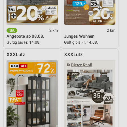
Informationen identifizieren
Nicht-IAB-Verarbeitungszwecke:
Notwendig
2 km
2 km
Performance
Angebote ab 08.08.
Junges Wohnen
Gültig bis Fr. 14.08.
Gültig bis Fr. 14.08.
Funktional
XXXLutz
XXXLutz
Werbung