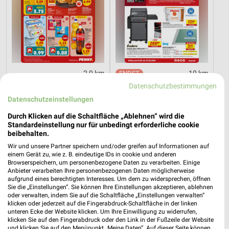
2,9 km
10 km
Angebote ab 03.08.
Angebote ab 01.08.
Datenschutzbestimmungen
Gültig bis Sa. 08.08.
Noch morgen gültig
Datenschutzeinstellungen
XXXLutz
XXXLutz
Durch Klicken auf die Schaltfläche „Ablehnen“ wird die
Standardeinstellung nur für unbedingt erforderliche cookie
beibehalten.
Wir und unsere Partner speichern und/oder greifen auf Informationen auf
einem Gerät zu, wie z. B. eindeutige IDs in cookie und anderen
Browserspeichern, um personenbezogene Daten zu verarbeiten. Einige
Anbieter verarbeiten Ihre personenbezogenen Daten möglicherweise
aufgrund eines berechtigten Interesses. Um dem zu widersprechen, öffnen
Sie die „Einstellungen“. Sie können Ihre Einstellungen akzeptieren, ablehnen
oder verwalten, indem Sie auf die Schaltfläche „Einstellungen verwalten“
klicken oder jederzeit auf die Fingerabdruck-Schaltfläche in der linken
unteren Ecke der Website klicken. Um Ihre Einwilligung zu widerrufen,
klicken Sie auf den Fingerabdruck oder den Link in der Fußzeile der Website
und klicken Sie auf den Menüpunkt „Meine Daten“. Auf dieser Seite können