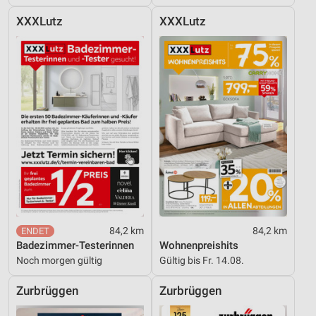
Entwicklung und Verbesserung der Angebote
XXXLutz
XXXLutz
Verwendung reduzierter Daten zur Auswahl von
Inhalten
IAB-Besonderheiten:
Verwendung genauer Standortdaten
Geräte anhand von aktiv angeforderten
Informationen identifizieren
Nicht-IAB-Verarbeitungszwecke:
Notwendig
Performance
84,2 km
84,2 km
Badezimmer-Testerinnen
Wohnenpreishits
Funktional
Noch morgen gültig
Gültig bis Fr. 14.08.
Werbung
Zurbrüggen
Zurbrüggen