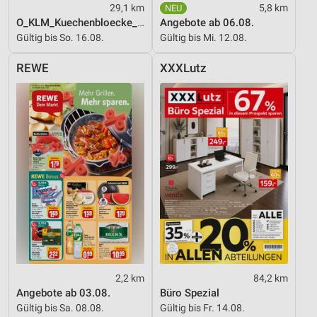
29,1 km
5,8 km
Verwendung reduzierter Daten zur Auswahl von
O_KLM_Kuechenbloecke_01_26_ES
Angebote ab 06.08.
Werbeanzeigen
Gültig bis So. 16.08.
Gültig bis Mi. 12.08.
Erstellung von Profilen für personalisierte
REWE
XXXLutz
Werbung
Verwendung von Profilen zur Auswahl
personalisierter Werbung
Erstellung von Profilen zur Personalisierung
von Inhalten
Verwendung von Profilen zur Auswahl
personalisierter Inhalte
Messung der Werbeleistung
Messung der Performance von Inhalten
2,2 km
84,2 km
Analyse von Zielgruppen durch Statistiken oder
Angebote ab 03.08.
Büro Spezial
Kombinationen von Daten aus verschiedenen
Quellen
Gültig bis Sa. 08.08.
Gültig bis Fr. 14.08.