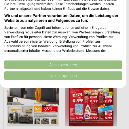
Sie Ihre Einwilligung widerrufen. Diese Entscheidungen werden unseren
Partnern mitgeteilt und haben keinen Einfluss auf die Browserdaten.
Wir und unsere Partner verarbeiten Daten, um die Leistung der
Website zu analysieren und Folgendes zu tun:
84,2 km
84,2 km
Dieter Knoll
Wohnen Spezial
Speichern von oder Zugriff auf Informationen auf einem Endgerät.
Verwendung reduzierter Daten zur Auswahl von Werbeanzeigen. Erstellung
Gültig bis Fr. 14.08.
Gültig bis Fr. 14.08.
von Profilen für personalisierte Werbung. Verwendung von Profilen zur
Auswahl personalisierter Werbung. Erstellung von Profilen zur
Zurbrüggen
Kaufland
Personalisierung von Inhalten. Verwendung von Profilen zur Auswahl
personalisierter Inhalte. Messung der Werbeleistung. Messung der
Performance von Inhalten. Analyse von Zielgruppen durch Statistiken oder
Kombinationen von Daten aus verschiedenen Quellen. Entwicklung und
Verbesserung der Angebote. Verwendung reduzierter Daten zur Auswahl
Alle akzeptieren
von Inhalten.
Daten können außerhalb der Europäischen Union weitergegeben und in die
Nein, anpassen
USA gesendet werden.
Ihre Einwilligung und die cookie Richtlinie gelten ausschließlich für diese
Website/App.
Partnerliste anzeigen (1 IAB-Anbieter)
Wir nutzen Ihre Daten für folgende Zwecke:
IAB-Verarbeitungszwecke:
Speichern von oder Zugriff auf Informationen
auf einem Endgerät