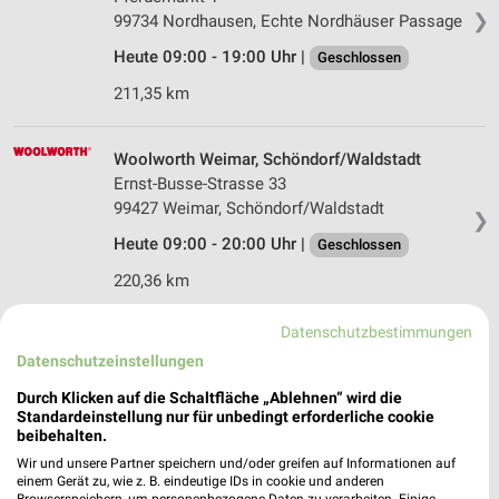
❯
99734 Nordhausen, Echte Nordhäuser Passage
Heute 09:00 - 19:00 Uhr |
Geschlossen
211,35 km
Woolworth Weimar, Schöndorf/Waldstadt
Ernst-Busse-Strasse 33
99427 Weimar, Schöndorf/Waldstadt
❯
Heute 09:00 - 20:00 Uhr |
Geschlossen
220,36 km
Datenschutzbestimmungen
sb LÜNING Ballenstedt
Datenschutzeinstellungen
Wallstraße 11b
06493 Ballenstedt
Durch Klicken auf die Schaltfläche „Ablehnen“ wird die
❯
Standardeinstellung nur für unbedingt erforderliche cookie
Heute 09:00 - 18:30 Uhr |
Geschlossen
beibehalten.
Wir und unsere Partner speichern und/oder greifen auf Informationen auf
172,53 km • Angebote: 3 Prospekte
einem Gerät zu, wie z. B. eindeutige IDs in cookie und anderen
Browserspeichern, um personenbezogene Daten zu verarbeiten. Einige