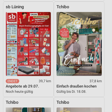
sb Lüning
Tchibo
Funktional
Werbung
39,7 km
37,8 km
Angebote ab 29.07.
Einfach draußen kochen
Noch heute gültig
Gültig bis Di. 18.08.
Tchibo
Tchibo