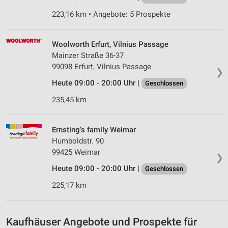
Partnerliste anzeigen (1 IAB-Anbieter)
223,16 km • Angebote: 5 Prospekte
Wir nutzen Ihre Daten für folgende Zwecke:
IAB-Verarbeitungszwecke:
Woolworth Erfurt, Vilnius Passage
Speichern von oder Zugriff auf Informationen
Mainzer Straße 36-37
auf einem Endgerät
99098 Erfurt, Vilnius Passage
❯
Verwendung reduzierter Daten zur Auswahl von
Heute 09:00 - 20:00 Uhr |
Geschlossen
Werbeanzeigen
235,45 km
Erstellung von Profilen für personalisierte
Werbung
Ernsting's family Weimar
Verwendung von Profilen zur Auswahl
Humboldstr. 90
personalisierter Werbung
99425 Weimar
❯
Heute 09:00 - 20:00 Uhr |
Erstellung von Profilen zur Personalisierung
Geschlossen
von Inhalten
225,17 km
Verwendung von Profilen zur Auswahl
personalisierter Inhalte
Kaufhäuser Angebote und Prospekte für
Messung der Werbeleistung