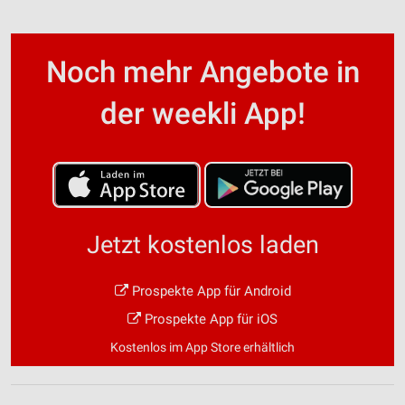
Noch mehr Angebote in
der weekli App!
Jetzt kostenlos laden
Prospekte App für Android
Prospekte App für iOS
Kostenlos im App Store erhältlich