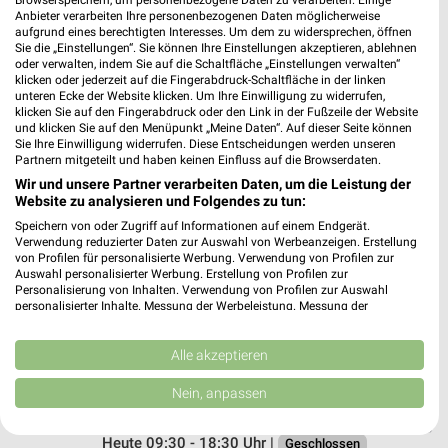
Anbieter verarbeiten Ihre personenbezogenen Daten möglicherweise
Ernsting's family Apolda
aufgrund eines berechtigten Interesses. Um dem zu widersprechen, öffnen
Sie die „Einstellungen“. Sie können Ihre Einstellungen akzeptieren, ablehnen
Brauhof 3
oder verwalten, indem Sie auf die Schaltfläche „Einstellungen verwalten“
99510 Apolda
klicken oder jederzeit auf die Fingerabdruck-Schaltfläche in der linken
❯
unteren Ecke der Website klicken. Um Ihre Einwilligung zu widerrufen,
Heute 09:00 - 18:30 Uhr |
Geschlossen
klicken Sie auf den Fingerabdruck oder den Link in der Fußzeile der Website
und klicken Sie auf den Menüpunkt „Meine Daten“. Auf dieser Seite können
211,28 km
Sie Ihre Einwilligung widerrufen. Diese Entscheidungen werden unseren
Partnern mitgeteilt und haben keinen Einfluss auf die Browserdaten.
Wir und unsere Partner verarbeiten Daten, um die Leistung der
Ernsting's family Weimar
Website zu analysieren und Folgendes zu tun:
Friedensstraße 1
Speichern von oder Zugriff auf Informationen auf einem Endgerät.
99423 Weimar
Verwendung reduzierter Daten zur Auswahl von Werbeanzeigen. Erstellung
❯
von Profilen für personalisierte Werbung. Verwendung von Profilen zur
Heute 09:00 - 20:00 Uhr |
Auswahl personalisierter Werbung. Erstellung von Profilen zur
Geschlossen
Personalisierung von Inhalten. Verwendung von Profilen zur Auswahl
personalisierter Inhalte. Messung der Werbeleistung. Messung der
222,55 km
Performance von Inhalten. Analyse von Zielgruppen durch Statistiken oder
Kombinationen von Daten aus verschiedenen Quellen. Entwicklung und
Verbesserung der Angebote. Verwendung reduzierter Daten zur Auswahl
Alle akzeptieren
Tchibo Filiale Weimar
von Inhalten.
Daten können außerhalb der Europäischen Union weitergegeben und in die
Wielandstrasse 2
Nein, anpassen
USA gesendet werden.
99423 Weimar
❯
Ihre Einwilligung und die cookie Richtlinie gelten ausschließlich für diese
Website/App.
Heute 09:30 - 18:30 Uhr |
Geschlossen