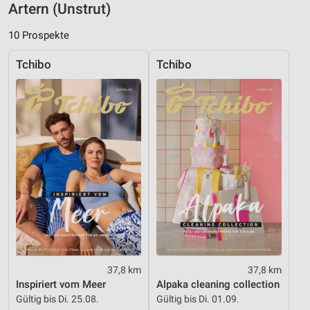
Artern (Unstrut)
Messung der Performance von Inhalten
10 Prospekte
Analyse von Zielgruppen durch Statistiken oder
Tchibo
Tchibo
Kombinationen von Daten aus verschiedenen
Quellen
Entwicklung und Verbesserung der Angebote
Verwendung reduzierter Daten zur Auswahl von
Inhalten
IAB-Besonderheiten:
Verwendung genauer Standortdaten
Geräte anhand von aktiv angeforderten
Informationen identifizieren
Nicht-IAB-Verarbeitungszwecke:
37,8 km
37,8 km
Notwendig
Inspiriert vom Meer
Alpaka cleaning collection
Gültig bis Di. 25.08.
Gültig bis Di. 01.09.
Performance