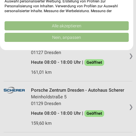
01219 Dresden
Auswahl personalisierter Werbung. Erstellung von Profilen zur
❯
Personalisierung von Inhalten. Verwendung von Profilen zur Auswahl
Heute 08:00 - 18:00 Uhr |
personalisierter Inhalte. Messung der Werbeleistung. Messung der
Geöffnet
Performance von Inhalten. Analyse von Zielgruppen durch Statistiken oder
Kombinationen von Daten aus verschiedenen Quellen. Entwicklung und
168,64 km
Verbesserung der Angebote. Verwendung reduzierter Daten zur Auswahl
Alle akzeptieren
von Inhalten.
Daten können außerhalb der Europäischen Union weitergegeben und in die
Nein, anpassen
pitstop Dresden
USA gesendet werden.
Weinböhlaer Str. 71
Ihre Einwilligung und die cookie Richtlinie gelten ausschließlich für diese
Website/App.
01127 Dresden
❯
Partnerliste anzeigen (1 IAB-Anbieter)
Heute 08:00 - 18:00 Uhr |
Geöffnet
Wir nutzen Ihre Daten für folgende Zwecke:
161,01 km
IAB-Verarbeitungszwecke:
Speichern von oder Zugriff auf Informationen
auf einem Endgerät
Porsche Zentrum Dresden - Autohaus Scherer
Meinholdstraße 5
Verwendung reduzierter Daten zur Auswahl von
01129 Dresden
❯
Werbeanzeigen
Heute 08:00 - 18:00 Uhr |
Geöffnet
Erstellung von Profilen für personalisierte
159,60 km
Werbung