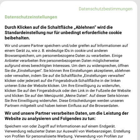
171,86 km
Datenschutzbestimmungen
Datenschutzeinstellungen
Premio Reifen + Autoservice Dresden
Durch Klicken auf die Schaltfläche „Ablehnen“ wird die
Köhlerstraße 16A
Standardeinstellung nur für unbedingt erforderliche cookie
01239 Dresden
beibehalten.
❯
Wir und unsere Partner speichern und/oder greifen auf Informationen auf
Heute 08:00 - 18:00 Uhr |
Geöffnet
einem Gerät zu, wie z. B. eindeutige IDs in cookie und anderen
Browserspeichern, um personenbezogene Daten zu verarbeiten. Einige
170,70 km • Angebote: 1 Prospekt
Anbieter verarbeiten Ihre personenbezogenen Daten möglicherweise
aufgrund eines berechtigten Interesses. Um dem zu widersprechen, öffnen
Sie die „Einstellungen“. Sie können Ihre Einstellungen akzeptieren, ablehnen
Louis GIGAStore Dresden
oder verwalten, indem Sie auf die Schaltfläche „Einstellungen verwalten“
klicken oder jederzeit auf die Fingerabdruck-Schaltfläche in der linken
Nickerner Weg 5
unteren Ecke der Website klicken. Um Ihre Einwilligung zu widerrufen,
01257 Dresden
klicken Sie auf den Fingerabdruck oder den Link in der Fußzeile der Website
❯
und klicken Sie auf den Menüpunkt „Meine Daten“. Auf dieser Seite können
Heute 09:00 - 19:00 Uhr |
Geöffnet
Sie Ihre Einwilligung widerrufen. Diese Entscheidungen werden unseren
Partnern mitgeteilt und haben keinen Einfluss auf die Browserdaten.
171,94 km
Wir und unsere Partner verarbeiten Daten, um die Leistung der
Website zu analysieren und Folgendes zu tun:
Speichern von oder Zugriff auf Informationen auf einem Endgerät.
pitstop Dresden
Verwendung reduzierter Daten zur Auswahl von Werbeanzeigen. Erstellung
Dohnaer Str. 57
von Profilen für personalisierte Werbung. Verwendung von Profilen zur