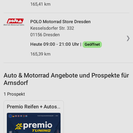
Verwendung genauer Standortdaten
165,41 km
Geräte anhand von aktiv angeforderten
Informationen identifizieren
POLO Motorrad Store Dresden
Kesselsdorfer Str. 332
Nicht-IAB-Verarbeitungszwecke:
01156 Dresden
❯
Notwendig
Heute 09:00 - 21:00 Uhr |
Geöffnet
Performance
165,39 km
Funktional
Auto & Motorrad Angebote und Prospekte für
Werbung
Arnsdorf
1 Prospekt
Premio Reifen + Autoservice