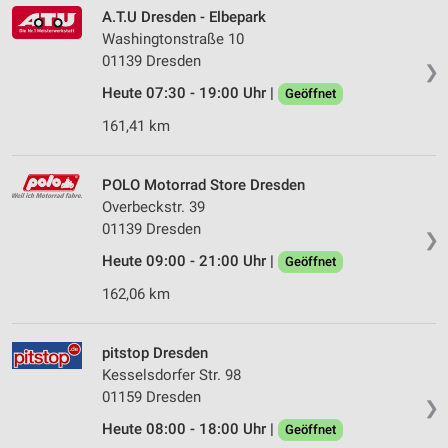
Verwendung von Profilen zur Auswahl
A.T.U Dresden - Elbepark
personalisierter Werbung
Washingtonstraße 10
01139 Dresden
Erstellung von Profilen zur Personalisierung
❯
von Inhalten
Heute 07:30 - 19:00 Uhr |
Geöffnet
Verwendung von Profilen zur Auswahl
161,41 km
personalisierter Inhalte
Messung der Werbeleistung
POLO Motorrad Store Dresden
Overbeckstr. 39
Messung der Performance von Inhalten
01139 Dresden
❯
Analyse von Zielgruppen durch Statistiken oder
Heute 09:00 - 21:00 Uhr |
Geöffnet
Kombinationen von Daten aus verschiedenen
Quellen
162,06 km
Entwicklung und Verbesserung der Angebote
pitstop Dresden
Kesselsdorfer Str. 98
Verwendung reduzierter Daten zur Auswahl von
Inhalten
01159 Dresden
❯
IAB-Besonderheiten:
Heute 08:00 - 18:00 Uhr |
Geöffnet