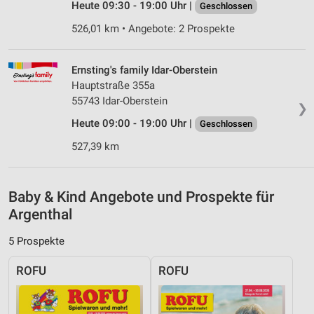
Heute 09:30 - 19:00 Uhr |
Geschlossen
von Inhalten
526,01 km • Angebote: 2 Prospekte
Verwendung von Profilen zur Auswahl
personalisierter Inhalte
Ernsting's family Idar-Oberstein
Messung der Werbeleistung
Hauptstraße 355a
55743 Idar-Oberstein
Messung der Performance von Inhalten
❯
Heute 09:00 - 19:00 Uhr |
Geschlossen
Analyse von Zielgruppen durch Statistiken oder
527,39 km
Kombinationen von Daten aus verschiedenen
Quellen
Entwicklung und Verbesserung der Angebote
Baby & Kind Angebote und Prospekte für
Argenthal
Verwendung reduzierter Daten zur Auswahl von
Inhalten
5 Prospekte
IAB-Besonderheiten:
ROFU
ROFU
Verwendung genauer Standortdaten
Geräte anhand von aktiv angeforderten
Informationen identifizieren