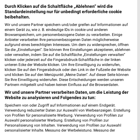
Oberstr. 161
Durch Klicken auf die Schaltfläche „Ablehnen“ wird die
56154 Boppard
Standardeinstellung nur für unbedingt erforderliche cookie
❯
beibehalten.
Heute 09:00 - 19:00 Uhr |
Geschlossen
Wir und unsere Partner speichern und/oder greifen auf Informationen auf
einem Gerät zu, wie z. B. eindeutige IDs in cookie und anderen
476,89 km • Angebote: 3 Prospekte
Browserspeichern, um personenbezogene Daten zu verarbeiten. Einige
Anbieter verarbeiten Ihre personenbezogenen Daten möglicherweise
aufgrund eines berechtigten Interesses. Um dem zu widersprechen, öffnen
BabyOne Ingelheim
Sie die „Einstellungen“. Sie können Ihre Einstellungen akzeptieren, ablehnen
oder verwalten, indem Sie auf die Schaltfläche „Einstellungen verwalten“
Nahering 20
klicken oder jederzeit auf die Fingerabdruck-Schaltfläche in der linken
55218 Ingelheim
❯
unteren Ecke der Website klicken. Um Ihre Einwilligung zu widerrufen,
klicken Sie auf den Fingerabdruck oder den Link in der Fußzeile der Website
Heute 09:30 - 19:00 Uhr |
Geschlossen
und klicken Sie auf den Menüpunkt „Meine Daten“. Auf dieser Seite können
Sie Ihre Einwilligung widerrufen. Diese Entscheidungen werden unseren
468,70 km
Partnern mitgeteilt und haben keinen Einfluss auf die Browserdaten.
Wir und unsere Partner verarbeiten Daten, um die Leistung der
Website zu analysieren und Folgendes zu tun:
Ernsting's family Nastätten
Speichern von oder Zugriff auf Informationen auf einem Endgerät.
Bahnhofstr. 13
Verwendung reduzierter Daten zur Auswahl von Werbeanzeigen. Erstellung
56355 Nastätten
von Profilen für personalisierte Werbung. Verwendung von Profilen zur
❯
Auswahl personalisierter Werbung. Erstellung von Profilen zur
Heute 09:00 - 19:00 Uhr |
Geschlossen
Personalisierung von Inhalten. Verwendung von Profilen zur Auswahl
personalisierter Inhalte. Messung der Werbeleistung. Messung der
463,60 km
Performance von Inhalten. Analyse von Zielgruppen durch Statistiken oder