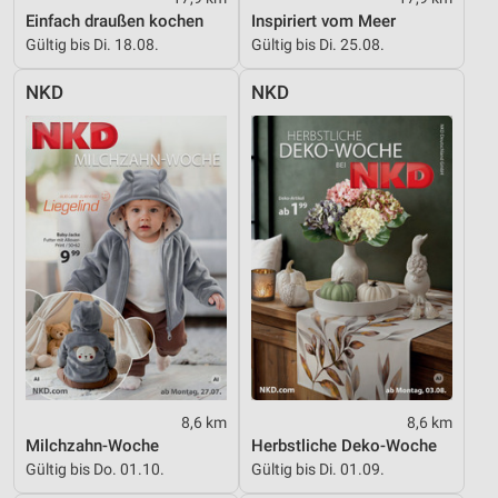
Inhalten
Einfach draußen kochen
Inspiriert vom Meer
Gültig bis Di. 18.08.
Gültig bis Di. 25.08.
IAB-Besonderheiten:
Verwendung genauer Standortdaten
NKD
NKD
Geräte anhand von aktiv angeforderten
Informationen identifizieren
Nicht-IAB-Verarbeitungszwecke:
Notwendig
Performance
Funktional
Werbung
8,6 km
8,6 km
Milchzahn-Woche
Herbstliche Deko-Woche
Gültig bis Do. 01.10.
Gültig bis Di. 01.09.