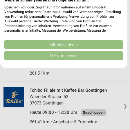
37081 Göttingen
Speichern von oder Zugriff auf Informationen auf einem Endgerät.
❯
Verwendung reduzierter Daten zur Auswahl von Werbeanzeigen. Erstellung
Heute 09:30 - 19:00 Uhr |
Geschlossen
von Profilen für personalisierte Werbung. Verwendung von Profilen zur
Auswahl personalisierter Werbung. Erstellung von Profilen zur
264,56 km
Personalisierung von Inhalten. Verwendung von Profilen zur Auswahl
personalisierter Inhalte. Messung der Werbeleistung. Messung der
Performance von Inhalten. Analyse von Zielgruppen durch Statistiken oder
Kombinationen von Daten aus verschiedenen Quellen. Entwicklung und
C&A Göttingen
Verbesserung der Angebote. Verwendung reduzierter Daten zur Auswahl
Alle akzeptieren
Weender strasse 19
von Inhalten.
Daten können außerhalb der Europäischen Union weitergegeben und in die
37073 Göttingen
Nein, anpassen
❯
USA gesendet werden.
Heute 10:00 - 19:00 Uhr |
Geschlossen
Ihre Einwilligung und die cookie Richtlinie gelten ausschließlich für diese
Website/App.
261,51 km
Partnerliste anzeigen (1 IAB-Anbieter)
Wir nutzen Ihre Daten für folgende Zwecke:
Tchibo Filiale mit Kaffee Bar Goettingen
IAB-Verarbeitungszwecke:
Weender Strasse 52
Speichern von oder Zugriff auf Informationen
37073 Goettingen
auf einem Endgerät
❯
Heute 09:00 - 18:30 Uhr |
Geschlossen
Verwendung reduzierter Daten zur Auswahl von
261,41 km • Angebote: 5 Prospekte
Werbeanzeigen