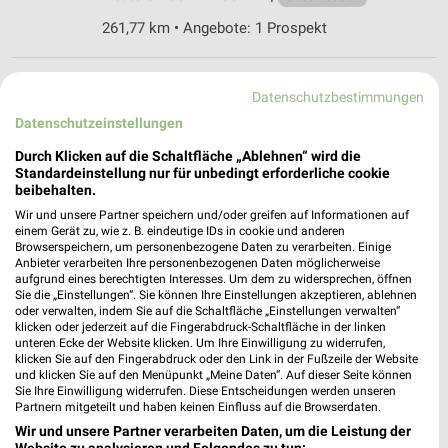
261,77 km • Angebote: 1 Prospekt
Ernsting's family Göttingen
Datenschutzbestimmungen
Groner Straße 48
Datenschutzeinstellungen
37073 Göttingen
❯
Durch Klicken auf die Schaltfläche „Ablehnen“ wird die
Heute 09:00 - 19:00 Uhr |
Geschlossen
Standardeinstellung nur für unbedingt erforderliche cookie
beibehalten.
261,67 km
Wir und unsere Partner speichern und/oder greifen auf Informationen auf
einem Gerät zu, wie z. B. eindeutige IDs in cookie und anderen
Browserspeichern, um personenbezogene Daten zu verarbeiten. Einige
H&M Göttingen
Anbieter verarbeiten Ihre personenbezogenen Daten möglicherweise
Weender Straße 18
aufgrund eines berechtigten Interesses. Um dem zu widersprechen, öffnen
Sie die „Einstellungen“. Sie können Ihre Einstellungen akzeptieren, ablehnen
37073 Göttingen
❯
oder verwalten, indem Sie auf die Schaltfläche „Einstellungen verwalten“
klicken oder jederzeit auf die Fingerabdruck-Schaltfläche in der linken
Heute 10:00 - 19:00 Uhr |
Geschlossen
unteren Ecke der Website klicken. Um Ihre Einwilligung zu widerrufen,
klicken Sie auf den Fingerabdruck oder den Link in der Fußzeile der Website
261,49 km
und klicken Sie auf den Menüpunkt „Meine Daten“. Auf dieser Seite können
Sie Ihre Einwilligung widerrufen. Diese Entscheidungen werden unseren
Partnern mitgeteilt und haben keinen Einfluss auf die Browserdaten.
Takko Fashion Göttingen
Wir und unsere Partner verarbeiten Daten, um die Leistung der
Siekweg 32
Website zu analysieren und Folgendes zu tun: