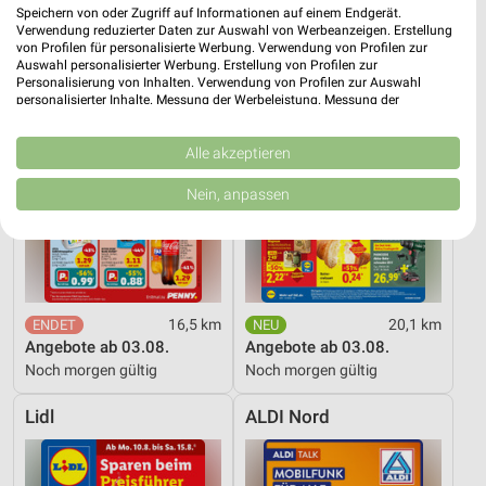
PENNY
Lidl
Speichern von oder Zugriff auf Informationen auf einem Endgerät.
Verwendung reduzierter Daten zur Auswahl von Werbeanzeigen. Erstellung
von Profilen für personalisierte Werbung. Verwendung von Profilen zur
Auswahl personalisierter Werbung. Erstellung von Profilen zur
Personalisierung von Inhalten. Verwendung von Profilen zur Auswahl
personalisierter Inhalte. Messung der Werbeleistung. Messung der
Performance von Inhalten. Analyse von Zielgruppen durch Statistiken oder
Kombinationen von Daten aus verschiedenen Quellen. Entwicklung und
Verbesserung der Angebote. Verwendung reduzierter Daten zur Auswahl
Alle akzeptieren
von Inhalten.
Daten können außerhalb der Europäischen Union weitergegeben und in die
Nein, anpassen
USA gesendet werden.
Ihre Einwilligung und die cookie Richtlinie gelten ausschließlich für diese
Website/App.
Partnerliste anzeigen (1 IAB-Anbieter)
Wir nutzen Ihre Daten für folgende Zwecke:
16,5 km
20,1 km
IAB-Verarbeitungszwecke:
Angebote ab 03.08.
Angebote ab 03.08.
Speichern von oder Zugriff auf Informationen
Noch morgen gültig
Noch morgen gültig
auf einem Endgerät
Lidl
ALDI Nord
Verwendung reduzierter Daten zur Auswahl von
Werbeanzeigen