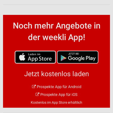
Noch mehr Angebote in
der weekli App!
Jetzt kostenlos laden
Prospekte App für Android
Prospekte App für iOS
Kostenlos im App Store erhältlich