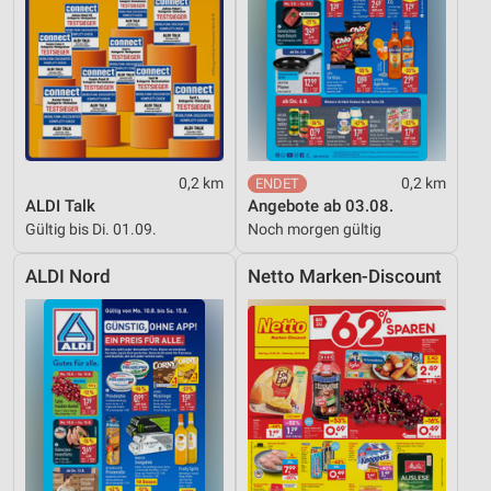
Inhalten
IAB-Besonderheiten:
Verwendung genauer Standortdaten
Geräte anhand von aktiv angeforderten
Informationen identifizieren
Nicht-IAB-Verarbeitungszwecke:
0,2 km
0,2 km
Notwendig
ALDI Talk
Angebote ab 03.08.
Gültig bis Di. 01.09.
Noch morgen gültig
Performance
ALDI Nord
Netto Marken-Discount
Funktional
Werbung