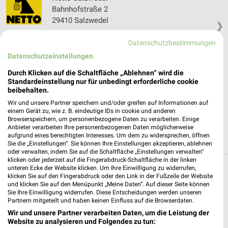
Bahnhofstraße 2
29410 Salzwedel
❯
Heute 07:00 - 20:00 Uhr |
Geschlossen
Datenschutzbestimmungen
156,14 km • Angebote: 2 Prospekte
Datenschutzeinstellungen
Durch Klicken auf die Schaltfläche „Ablehnen“ wird die
Standardeinstellung nur für unbedingt erforderliche cookie
NORMA Wittenberge
beibehalten.
Horning 7 b
Wir und unsere Partner speichern und/oder greifen auf Informationen auf
19322 Wittenberge
❯
einem Gerät zu, wie z. B. eindeutige IDs in cookie und anderen
Browserspeichern, um personenbezogene Daten zu verarbeiten. Einige
Heute 07:00 - 20:00 Uhr |
Geschlossen
Anbieter verarbeiten Ihre personenbezogenen Daten möglicherweise
aufgrund eines berechtigten Interesses. Um dem zu widersprechen, öffnen
123,44 km • Angebote: 6 Prospekte
Sie die „Einstellungen“. Sie können Ihre Einstellungen akzeptieren, ablehnen
oder verwalten, indem Sie auf die Schaltfläche „Einstellungen verwalten“
klicken oder jederzeit auf die Fingerabdruck-Schaltfläche in der linken
unteren Ecke der Website klicken. Um Ihre Einwilligung zu widerrufen,
Discounter Angebote und Prospekte für
klicken Sie auf den Fingerabdruck oder den Link in der Fußzeile der Website
und klicken Sie auf den Menüpunkt „Meine Daten“. Auf dieser Seite können
Arendsee (Altmark)
Sie Ihre Einwilligung widerrufen. Diese Entscheidungen werden unseren
Partnern mitgeteilt und haben keinen Einfluss auf die Browserdaten.
16 Prospekte
Wir und unsere Partner verarbeiten Daten, um die Leistung der
Website zu analysieren und Folgendes zu tun: